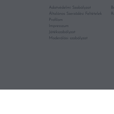
Adatvédelmi Szabályzat
B
Általános Szerződési Feltételek
R
Profilom
Impresszum
Játékszabályzat
Moderálási szabályzat