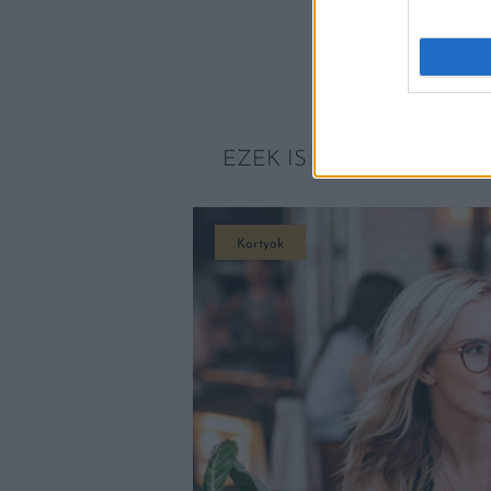
EZEK IS ÉRDEKELHETNE
Kortyok