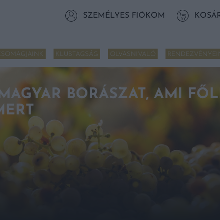
SZEMÉLYES FIÓKOM
KOSÁ
CSOMAGJAINK
KLUBTAGSÁG
OLVASNIVALÓ
RENDEZVÉNYEI
MAGYAR BORÁSZAT, AMI FŐL
MERT