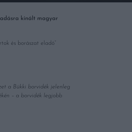
 eladásra kínált magyar
rtok és borászat eladó”
zet a Bükki borvidék jelenleg
kén – a borvidék legjobb