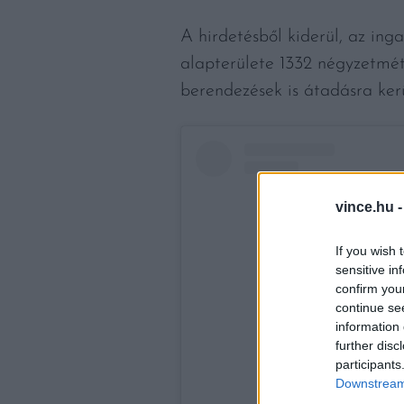
A hirdetésből kiderül, az inga
alapterülete 1332 négyzetmét
berendezések is átadásra kerül
vince.hu 
If you wish 
sensitive in
confirm you
continue se
information 
further disc
participants
Downstream 