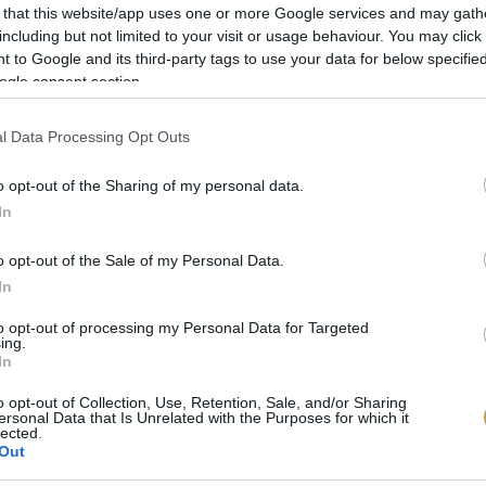
 that this website/app uses one or more Google services and may gath
ekintése az Instagramon
including but not limited to your visit or usage behaviour. You may click 
 to Google and its third-party tags to use your data for below specifi
ogle consent section.
l Data Processing Opt Outs
o opt-out of the Sharing of my personal data.
In
o opt-out of the Sale of my Personal Data.
In
gyepes) által megosztott bejegyzés
to opt-out of processing my Personal Data for Targeted
ing.
ei Pincészet termékpalettáján egyaránt megtalálható 
In
pezsgők. Boraikat reduktív módon készítik. Egy megva
o opt-out of Collection, Use, Retention, Sale, and/or Sharing
ersonal Data that Is Unrelated with the Purposes for which it
 óta készít saját tankpezsgőket is. Mondhatni, a Meze
lected.
Out
ánc polcain is gyakran találkozni.