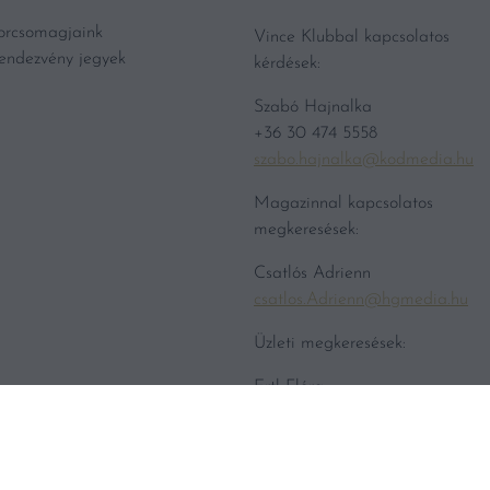
orcsomagjaink
Vince Klubbal kapcsolatos
endezvény jegyek
kérdések:
Szabó Hajnalka
+36 30 474 5558
szabo.hajnalka@kodmedia.hu
Magazinnal kapcsolatos
megkeresések:
Csatlós Adrienn
csatlos.Adrienn@hgmedia.hu
Üzleti megkeresések:
Ertl Flóra
+36 70 601 1929
ertl.flora@hgmedia.hu
Sajtótájékoztatók, -közlemények