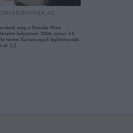
BORVERSENYNEK AD
 rendezik meg a Danube Wine
NAGYSZÜLEINK IMÁ
énelmi helyszínen. 2026. június 3-5.
KERTBŐL, NAGYON
ela termei Európa egyik legfontosabb
Rosttartalma hatszor ak
 át. […]
és a kertben a -30 Celsiu
őshonos csicsóka (Helia
került […]
BŐVEBBEN