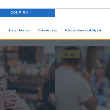
CONFIRM
Data Deletion
Data Access
Adatvédelmi szabályzat
K
Kortyok