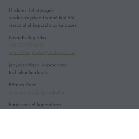
Hirdetési lehetőségek,
rendezvényeken történő kiállítói
részvétellel kapcsolatos kérdések:
Németh Boglárka
+36 30 975 2652
nemeth.boglarka@kodmedia.hu
Jegyvásárlással kapcsolatos
technikai kérdések:
Köteles Anna
koteles.anna@hgmedia.hu
Bortesztekkel kapcsolatos
tájékoztatás
teszt@vincemagazin.hu