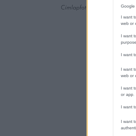
Google 
Címlapfotó: Thomas Schaefer
I want t
web or d
I want t
purpose
I want 
I want t
web or d
I want t
or app.
I want t
I want t
authenti