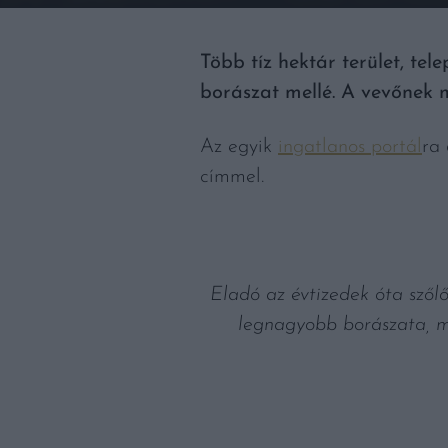
Több tíz hektár terület, te
borászat mellé. A vevőnek m
Az egyik
ingatlanos portál
ra 
címmel.
Eladó az évtizedek óta szőlő
legnagyobb borászata, m