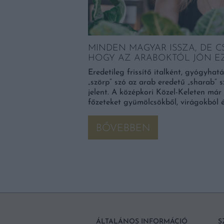
TKA EGYETLEN
MINDEN MAGYAR ISSZA, DE C
HOGY AZ ARABOKTÓL JÖN EZ
 tökéletes, egyszerre
Eredetileg frissítő italként, gyógyhatá
„szörp” szó az arab eredetű „sharab” s
jelent. A középkori Közel-Keleten már 
főzeteket gyümölcsökből, virágokból é
BŐVEBBEN
ÁLTALÁNOS INFORMÁCIÓ
S