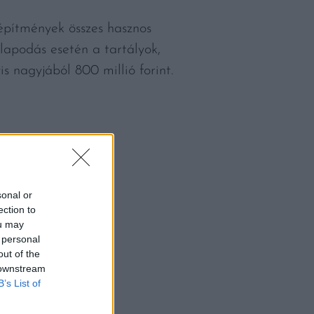
elépítmények összes hasznos
lapodás esetén a tartályok,
is nagyjából 800 millió forint.
sonal or
ection to
ou may
 personal
out of the
 downstream
B’s List of