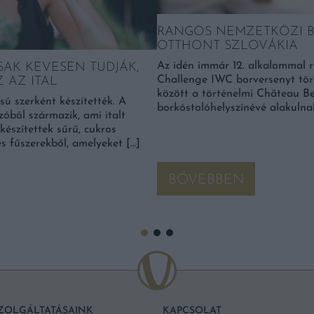
RANGOS NEMZETKÖZI 
OTTHONT SZLOVÁKIA
Az idén immár 12. alkalommal
SAK KEVESEN TUDJÁK,
Challenge IWC borversenyt tört
 AZ ITAL
között a történelmi Château B
sú szerként készítették. A
borkóstolóhelyszínévé alakulnak
zóból származik, ami italt
készítettek sűrű, cukros
s fűszerekből, amelyeket […]
BŐVEBBEN
ZOLGÁLTATÁSAINK
KAPCSOLAT