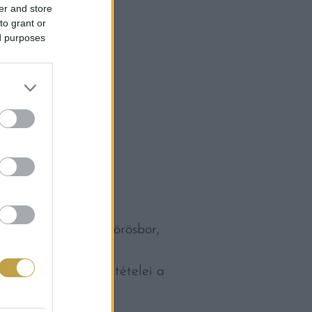
er and store
to grant or
ed purposes
a fehér-, rozé és vörösbor,
lósult beruházásnak
i Pincészet zászlós tételei a