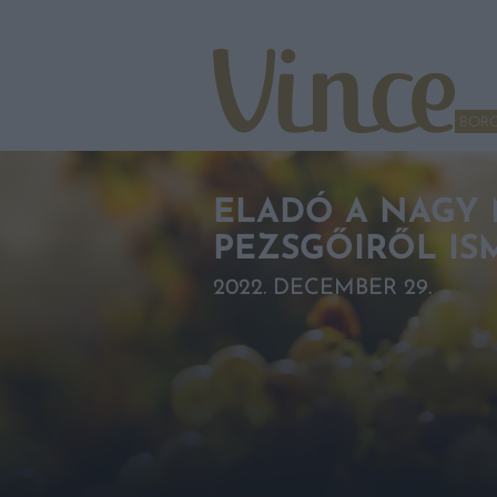
Tovább a navigációhoz
Tovább a tartalomhoz
BOR
ELADÓ A NAGY 
PEZSGŐIRŐL IS
2022. DECEMBER 29.