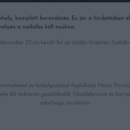
lephely, komplett berendezés. Ez jár a hirdetésben
élyen a zsebébe kell nyúlnia.
december 25-én került fel az alábbi hirdetés „Szőlőbi
termeléssel és feldolgozással foglalkozó Mezei Pincés
ely 85 hektáron gazdálkodik Tibolddarócon és környé
adottságú területein.