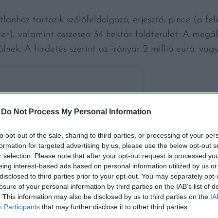
tlanhoz tartozik szőlőfeldolgozó, erjesztő, pince (a f
er), valamint összesen 34 hektár földterület. A megál
nek. A hirdetés szerint az irányár 2 millió euró, vagy
-
Do Not Process My Personal Information
to opt-out of the sale, sharing to third parties, or processing of your per
formation for targeted advertising by us, please use the below opt-out s
r selection. Please note that after your opt-out request is processed y
eing interest-based ads based on personal information utilized by us or
disclosed to third parties prior to your opt-out. You may separately opt-
losure of your personal information by third parties on the IAB’s list of
. This information may also be disclosed by us to third parties on the
IA
Participants
that may further disclose it to other third parties.