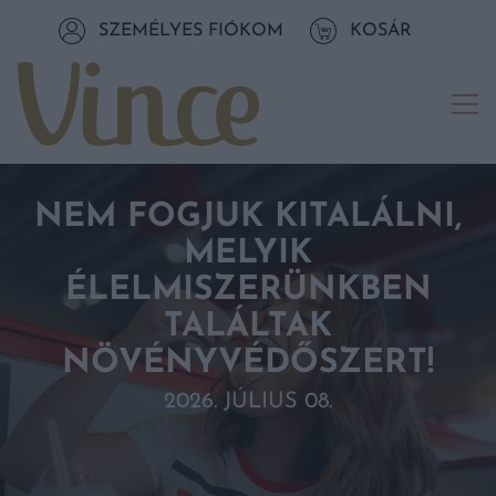
Tovább a navigációhoz
SZEMÉLYES FIÓKOM
KOSÁR
Tovább a tartalomhoz
Me
NEM FOGJUK KITALÁLNI,
MELYIK
ÉLELMISZERÜNKBEN
TALÁLTAK
NÖVÉNYVÉDŐSZERT!
2026. JÚLIUS 08.