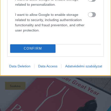
related to personalization.
I want to allow Google to enable storage
related to security, including authentication
functionality and fraud prevention, and other
user protection.
CONFIRM
EZEK IS ÉRDEKELHETNEK
Data Deletion
Data Access
Adatvédelmi szabályzat
Szakma