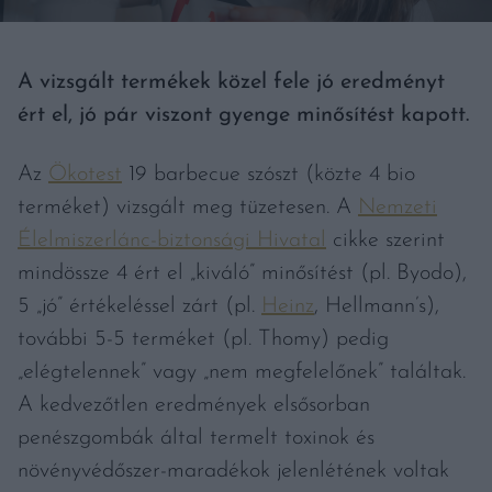
A vizsgált termékek közel fele jó eredményt
ért el, jó pár viszont gyenge minősítést kapott.
Az
Ökotest
19 barbecue szószt (közte 4 bio
terméket) vizsgált meg tüzetesen. A
Nemzeti
Élelmiszerlánc-biztonsági Hivatal
cikke szerint
mindössze 4 ért el „kiváló” minősítést (pl. Byodo),
5 „jó” értékeléssel zárt (pl.
Heinz
, Hellmann’s),
további 5-5 terméket (pl. Thomy) pedig
„elégtelennek” vagy „nem megfelelőnek” találtak.
A kedvezőtlen eredmények elsősorban
penészgombák által termelt toxinok és
növényvédőszer-maradékok jelenlétének voltak