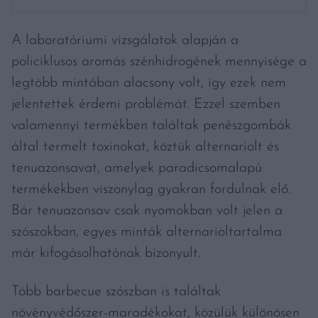
A laboratóriumi vizsgálatok alapján a
policiklusos aromás szénhidrogének mennyisége a
legtöbb mintában alacsony volt, így ezek nem
jelentettek érdemi problémát. Ezzel szemben
valamennyi termékben találtak penészgombák
által termelt toxinokat, köztük alternariolt és
tenuazonsavat, amelyek paradicsomalapú
termékekben viszonylag gyakran fordulnak elő.
Bár tenuazonsav csak nyomokban volt jelen a
szószokban, egyes minták alternarioltartalma
már kifogásolhatónak bizonyult.
Több barbecue szószban is találtak
növényvédőszer-maradékokat, közülük különösen