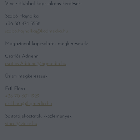
Vince Klubbal kapcsolatos kérdések:
Szabó Hajnalka
+36 30 474 5558
szabo.hajnalka@kodmedia.hu
Magazinnal kapcsolatos megkeresések:
Csatlós Adrienn
csatlos.Adrienn@hgmedia.hu
Üzleti megkeresések:
Ertl Flóra
+36 70 601 1929
ertl.flora@hgmedia.hu
Sajtótájékoztatók, -közlemények
vince@vince.hu