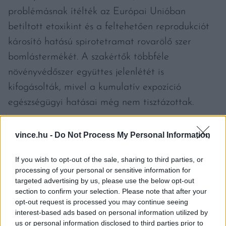
problémásnak ítélték az Európai Unióban
betiltott etoxikint és a feltehetően reprodukciót
károsító hatású spirotetramat rovarölő szer
bomlástermékét. A szakértők többféle
növényvédőszer együttes jelenlétét is
kifogásolták, mivel a kumulatív expozíció
egészségügyi hatásai még nem tisztázottak.
Az Európai Unióban eközben szigorodik a füstös
vince.hu -
Do Not Process My Personal Information
íz kialakítására használt füstaromák
szabályozása. Az elsődleges füstkondenzátumok
If you wish to opt-out of the sale, sharing to third parties, or
processing of your personal or sensitive information for
engedélyét visszavonták, mivel ezek egészségre
targeted advertising by us, please use the below opt-out
káros vegyületeket, például policiklusos aromás
section to confirm your selection. Please note that after your
opt-out request is processed you may continue seeing
szénhidrogéneket és furánokat is
interest-based ads based on personal information utilized by
tartalmazhatnak. A füstaromát tartalmazó
us or personal information disclosed to third parties prior to