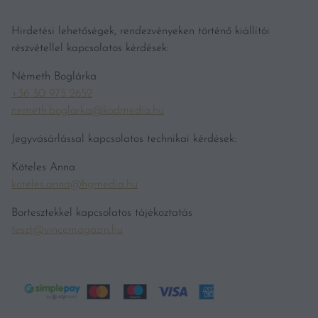
Hirdetési lehetőségek, rendezvényeken történő kiállítói
részvétellel kapcsolatos kérdések:
Németh Boglárka
+36 30 975 2652
nemeth.boglarka@kodmedia.hu
Jegyvásárlással kapcsolatos technikai kérdések:
Köteles Anna
koteles.anna@hgmedia.hu
Bortesztekkel kapcsolatos tájékoztatás
teszt@vincemagazin.hu