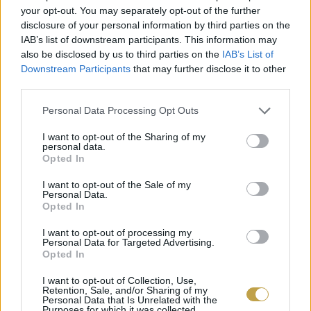
your opt-out. You may separately opt-out of the further
élelmiszerek – az átmeneti időszak lejártát
disclosure of your personal information by third parties on the
követően – 2026 júliusától már nem hozhatók
IAB’s list of downstream participants. This information may
forgalomba, ugyanakkor a hagyományos füstölés
also be disclosed by us to third parties on the
IAB’s List of
Downstream Participants
that may further disclose it to other
és a füstölt alapanyagok felhasználása továbbra
third parties.
is engedélyezett. Az Európai
Please note that this website/app uses one or more Google
Personal Data Processing Opt Outs
Élelmiszerbiztonsági Hatóság jelenleg vizsgálja a
services and may gather and store information including but
not limited to your visit or usage behaviour. You may click to
I want to opt-out of the Sharing of my
füstölt élelmiszerek biztonságosságát, a
personal data.
grant or deny consent to Google and its third-party tags to
tudományos értékelés 2027 júliusára várható.
Opted In
use your data for below specified purposes in below Google
consent section.
I want to opt-out of the Sale of my
Personal Data.
Opted In
I want to opt-out of processing my
Personal Data for Targeted Advertising.
Opted In
I want to opt-out of Collection, Use,
Retention, Sale, and/or Sharing of my
Personal Data that Is Unrelated with the
Purposes for which it was collected.