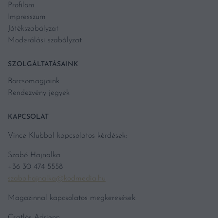
Profilom
Impresszum
Játékszabályzat
Moderálási szabályzat
SZOLGÁLTATÁSAINK
Borcsomagjaink
Rendezvény jegyek
KAPCSOLAT
Vince Klubbal kapcsolatos kérdések:
Szabó Hajnalka
+36 30 474 5558
szabo.hajnalka@kodmedia.hu
Magazinnal kapcsolatos megkeresések:
Csatlós Adrienn