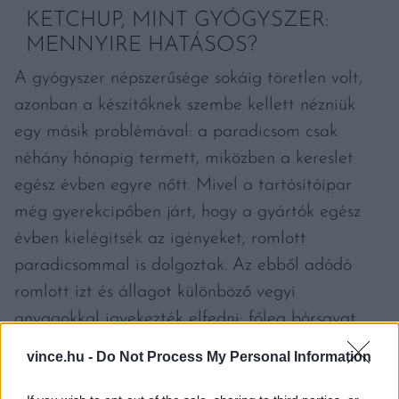
KETCHUP, MINT GYÓGYSZER:
MENNYIRE HATÁSOS?
A gyógyszer népszerűsége sokáig töretlen volt,
azonban a készítőknek szembe kellett nézniük
egy másik problémával: a paradicsom csak
néhány hónapig termett, miközben a kereslet
egész évben egyre nőtt. Mivel a tartósítóipar
még gyerekcipőben járt, hogy a gyártók egész
évben kielégítsék az igényeket, romlott
paradicsommal is dolgoztak. Az ebből adódó
romlott ízt és állagot különböző vegyi
anyagokkal igyekezték elfedni: főleg bórsavat,
formalint, szalicilsavat és benzoesavat
vince.hu -
Do Not Process My Personal Information
használtak. Ezek az egészségre ártalmas