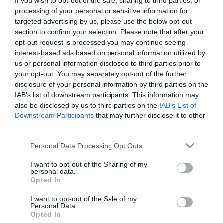
anyagok mára mind száműzve lettek az
If you wish to opt-out of the sale, sharing to third parties, or
processing of your personal or sensitive information for
élelmiszeriparból. Nem is beszélve az akkori
targeted advertising by us, please use the below opt-out
színezőanyagról, amivel visszaadták a
section to confirm your selection. Please note that after your
opt-out request is processed you may continue seeing
vegyszerektől kifakult ketchupnak a piros színt:
interest-based ads based on personal information utilized by
kőszénkátrányt adtak hozzá, amit ma már
us or personal information disclosed to third parties prior to
your opt-out. You may separately opt-out of the further
rákkeltő anyagként tartunk számon.
disclosure of your personal information by third parties on the
IAB’s list of downstream participants. This information may
Az orvosi felhasználásra készült ketchup karrierje
also be disclosed by us to third parties on the
IAB’s List of
Downstream Participants
that may further disclose it to other
végül 1850 körül ért véget, amikor több céget
third parties.
rajtakaptak, hogy paradicsompirulaként árult
Please note that this website/app uses one or more Google
hashajtókat forgalmaznak. Ekkor a kereslet
Personal Data Processing Opt Outs
services and may gather and store information including but
drasztikusan visszaesett. Több mint ötven évnek
not limited to your visit or usage behaviour. You may click to
I want to opt-out of the Sharing of my
personal data.
grant or deny consent to Google and its third-party tags to
kellett eltelnie ahhoz, hogy eljöjjön a ketchup
Opted In
use your data for below specified purposes in below Google
második, máig tartó fénykora: a Heinz ekkor
consent section.
I want to opt-out of the Sale of my
lépett piacra egy olyan változattal, ami nemcsak
Personal Data.
Opted In
finom és hosszan eltartható volt, hanem mentes