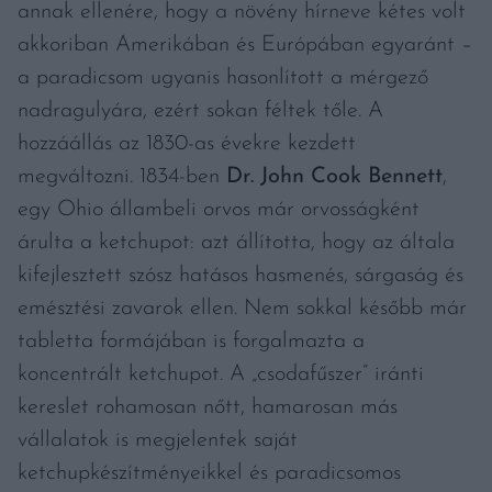
annak ellenére, hogy a növény hírneve kétes volt
akkoriban Amerikában és Európában egyaránt –
a paradicsom ugyanis hasonlított a mérgező
nadragulyára, ezért sokan féltek tőle. A
hozzáállás az 1830-as évekre kezdett
megváltozni. 1834-ben
Dr. John Cook Bennett
,
egy Ohio állambeli orvos már orvosságként
árulta a ketchupot: azt állította, hogy az általa
kifejlesztett szósz hatásos hasmenés, sárgaság és
emésztési zavarok ellen. Nem sokkal később már
tabletta formájában is forgalmazta a
koncentrált ketchupot. A „csodafűszer” iránti
kereslet rohamosan nőtt, hamarosan más
vállalatok is megjelentek saját
ketchupkészítményeikkel és paradicsomos