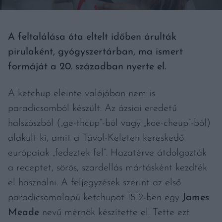
A feltalálása óta eltelt időben árulták
pirulaként, gyógyszertárban, ma ismert
formáját a 20. században nyerte el.
A ketchup eleinte valójában nem is
paradicsomból készült. Az ázsiai eredetű
halszószból („ge-thcup”-ból vagy „koe-cheup”-ból)
alakult ki, amit a Távol-Keleten kereskedő
európaiak „fedeztek fel”. Hazatérve átdolgozták
a receptet, sörös, szardellás mártásként kezdték
el használni. A feljegyzések szerint az első
paradicsomalapú ketchupot 1812-ben egy
James
Meade
nevű mérnök készítette el. Tette ezt