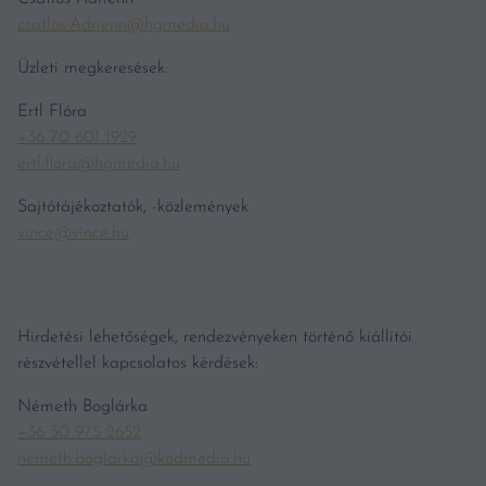
csatlos.Adrienn@hgmedia.hu
Üzleti megkeresések:
Ertl Flóra
+36 70 601 1929
ertl.flora@hgmedia.hu
Sajtótájékoztatók, -közlemények
vince@vince.hu
Hirdetési lehetőségek, rendezvényeken történő kiállítói
részvétellel kapcsolatos kérdések:
Németh Boglárka
+36 30 975 2652
nemeth.boglarka@kodmedia.hu