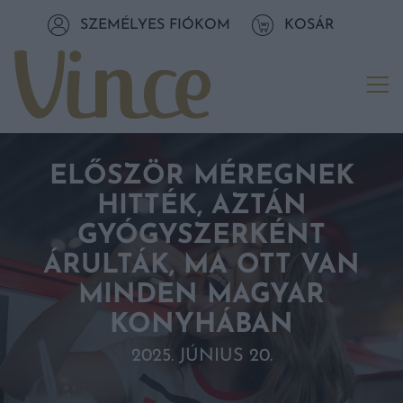
Tovább a navigációhoz
SZEMÉLYES FIÓKOM
KOSÁR
Tovább a tartalomhoz
Me
ELŐSZÖR MÉREGNEK
HITTÉK, AZTÁN
GYÓGYSZERKÉNT
ÁRULTÁK, MA OTT VAN
MINDEN MAGYAR
KONYHÁBAN
2025. JÚNIUS 20.