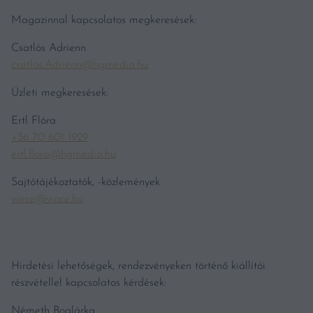
Magazinnal kapcsolatos megkeresések:
Csatlós Adrienn
csatlos.Adrienn@hgmedia.hu
Üzleti megkeresések:
Ertl Flóra
+36 70 601 1929
ertl.flora@hgmedia.hu
Sajtótájékoztatók, -közlemények
vince@vince.hu
Hirdetési lehetőségek, rendezvényeken történő kiállítói
részvétellel kapcsolatos kérdések:
Németh Boglárka