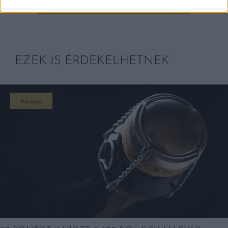
EZEK IS ÉRDEKELHETNEK
Kortyok