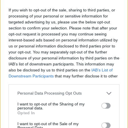
emlékeztet. Többféleképpen is felhasználják,
If you wish to opt-out of the sale, sharing to third parties, or
gyakran készül belőle krémleves, pesto és
processing of your personal or sensitive information for
targeted advertising by us, please use the below opt-out
különféle zöld szósz, de piték és palacsinták
section to confirm your selection. Please note that after your
töltelékeként, sőt kenyerekben vagy akár teaként
opt-out request is processed you may continue seeing
interest-based ads based on personal information utilized by
is megjelenik.
us or personal information disclosed to third parties prior to
your opt-out. You may separately opt-out of the further
Norvégiában a szárított levelekből készült tea
disclosure of your personal information by third parties on the
IAB’s list of downstream participants. This information may
ára általában 70-150 norvég korona (2290-4905
also be disclosed by us to third parties on the
IAB’s List of
forint) között alakul, a csalánmagért 100
Downstream Participants
that may further disclose it to other
third parties.
grammonként pedig akár 80-180 koronát (2610-
5890 forint) is elkérnek. A különböző kivonatok
Please note that this website/app uses one or more Google
Personal Data Processing Opt Outs
services and may gather and store information including but
és kapszulák ennél is drágábbak, a speciális,
not limited to your visit or usage behaviour. You may click to
I want to opt-out of the Sharing of my
prémium készítmények ára pedig akár a 350
personal data.
grant or deny consent to Google and its third-party tags to
Opted In
use your data for below specified purposes in below Google
koronát (11445 forint) is elérheti. Eközben
consent section.
I want to opt-out of the Sale of my
Magyarországon ugyanaz a növény sokszor
Personal Data.