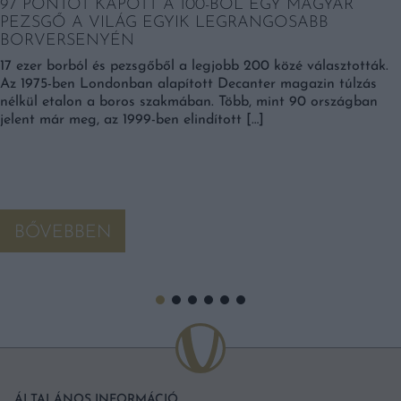
97 PONTOT KAPOTT A 100-BÓL EGY MAGYAR
PEZSGŐ A VILÁG EGYIK LEGRANGOSABB
BORVERSENYÉN
17 ezer borból és pezsgőből a legjobb 200 közé választották.
Az 1975-ben Londonban alapított Decanter magazin túlzás
nélkül etalon a boros szakmában. Több, mint 90 országban
jelent már meg, az 1999-ben elindított […]
BŐVEBBEN
ÁLTALÁNOS INFORMÁCIÓ