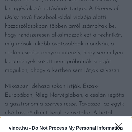
keringésfokozó hatásúnak tartják. A
Greens of
Daisy
nevű Facebook-oldal videója alatti
hozzászólásokban többen arról számoltak be,
hogy rendszeresen alkalmazzák ezt a technikát,
míg mások inkább óvatosabbak mondván, a
csalán csípése annyira intenzív, hogy semmilyen
körülmények között nem próbálnák ki saját
magukon, ahogy a kertben sem látják szívesen.
Miközben idehaza sokan irtják, Észak-
Európában, főleg Norvégiában, a csalán régóta
a gasztronómia szerves része. Tavasszal az egyik
első friss zöldként kerül az asztalra. A fiatal
leveleket blansírozzák (vízzel forrázzák), így azok
vince.hu -
Do Not Process My Personal Information
elveszítik csípő hatásukat. Ízük enyhén a spenótra