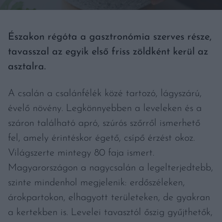
Északon régóta a gasztronómia szerves része,
tavasszal az egyik első friss zöldként kerül az
asztalra.
A csalán a csalánfélék közé tartozó, lágyszárú,
évelő növény. Legkönnyebben a leveleken és a
száron található apró, szúrós szőrről ismerhető
fel, amely érintéskor égető, csípő érzést okoz.
Világszerte mintegy 80 faja ismert.
Magyarországon a nagycsalán a legelterjedtebb,
szinte mindenhol megjelenik: erdőszéleken,
árokpartokon, elhagyott területeken, de gyakran
a kertekben is. Levelei tavasztól őszig gyűjthetők,