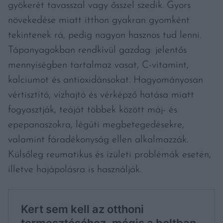
gyökerét tavasszal vagy ősszel szedik. Gyors
növekedése miatt itthon gyakran gyomként
tekintenek rá, pedig nagyon hasznos tud lenni.
Tápanyagokban rendkívül gazdag: jelentős
mennyiségben tartalmaz vasat, C-vitamint,
kalciumot és antioxidánsokat. Hagyományosan
vértisztító, vízhajtó és vérképző hatása miatt
fogyasztják, teáját többek között máj- és
epepanaszokra, légúti megbetegedésekre,
valamint fáradékonyság ellen alkalmazzák.
Külsőleg reumatikus és ízületi problémák esetén,
illetve hajápolásra is használják.