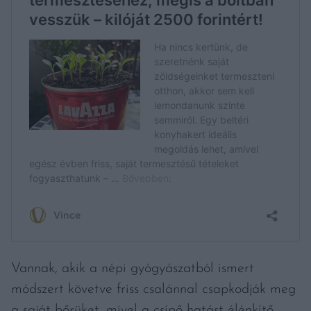
Vannak, akik a népi gyógyászatból ismert
módszert követve friss csalánnal csapkodják meg
a saját bőrüket, mivel a csípő hatást élénkítő,