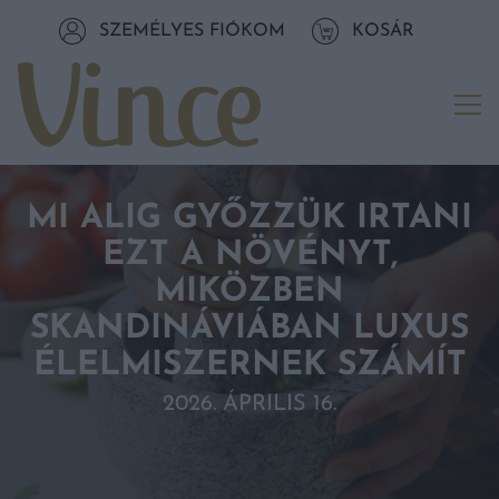
Tovább a navigációhoz
SZEMÉLYES FIÓKOM
KOSÁR
Tovább a tartalomhoz
Me
MI ALIG GYŐZZÜK IRTANI
EZT A NÖVÉNYT,
MIKÖZBEN
SKANDINÁVIÁBAN LUXUS
ÉLELMISZERNEK SZÁMÍT
2026. ÁPRILIS 16.