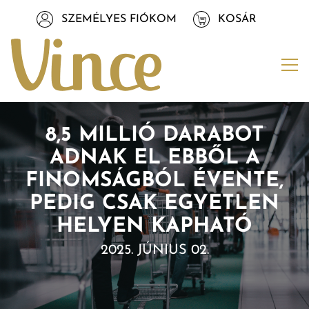
Tovább a navigációhoz
SZEMÉLYES FIÓKOM
KOSÁR
Tovább a tartalomhoz
Me
8,5 MILLIÓ DARABOT
ADNAK EL EBBŐL A
FINOMSÁGBÓL ÉVENTE,
PEDIG CSAK EGYETLEN
HELYEN KAPHATÓ
2025. JÚNIUS 02.