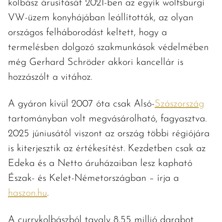
kolbász árusítását 2021-ben az egyik wolfsburgi
VW-üzem konyhájában leállították, az olyan
országos felháborodást keltett, hogy a
termelésben dolgozó szakmunkások védelmében
még Gerhard Schröder akkori kancellár is
hozzászólt a vitához.
A gyáron kívül 2007 óta csak Alsó-
Szászország
tartományban volt megvásárolható, fagyasztva.
2025 júniusától viszont az ország többi régiójára
is kiterjesztik az értékesítést. Kezdetben csak az
Edeka és a Netto áruházaiban lesz kapható
Észak- és Kelet-Németországban – írja a
haszon.hu
.
A currykolbászból tavaly 8,55 millió darabot