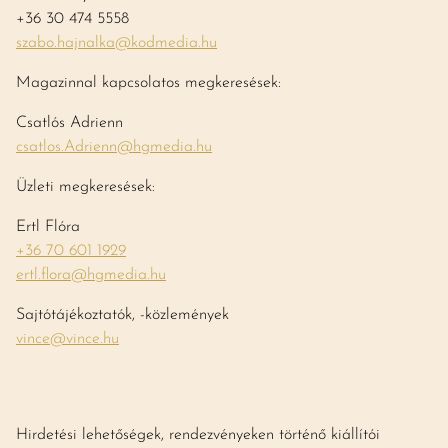
+36 30 474 5558
szabo.hajnalka@kodmedia.hu
Magazinnal kapcsolatos megkeresések:
Csatlós Adrienn
csatlos.Adrienn@hgmedia.hu
Üzleti megkeresések:
Ertl Flóra
+36 70 601 1929
ertl.flora@hgmedia.hu
Sajtótájékoztatók, -közlemények
vince@vince.hu
Hirdetési lehetőségek, rendezvényeken történő kiállítói