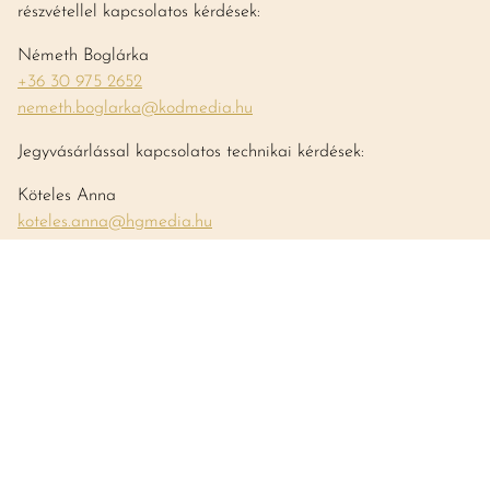
részvétellel kapcsolatos kérdések:
Németh Boglárka
+36 30 975 2652
nemeth.boglarka@kodmedia.hu
Jegyvásárlással kapcsolatos technikai kérdések:
Köteles Anna
koteles.anna@hgmedia.hu
Bortesztekkel kapcsolatos tájékoztatás
teszt@vincemagazin.hu