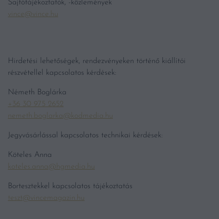
Sajtótájékoztatók, -közlemények
vince@vince.hu
Hirdetési lehetőségek, rendezvényeken történő kiállítói
részvétellel kapcsolatos kérdések:
Németh Boglárka
+36 30 975 2652
nemeth.boglarka@kodmedia.hu
Jegyvásárlással kapcsolatos technikai kérdések:
Köteles Anna
koteles.anna@hgmedia.hu
Bortesztekkel kapcsolatos tájékoztatás
teszt@vincemagazin.hu