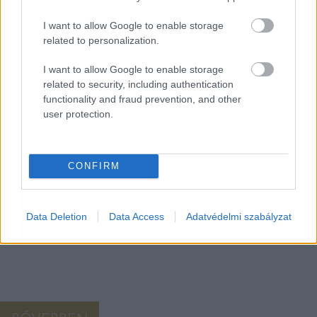
I want to allow Google to enable storage
related to personalization.
I want to allow Google to enable storage
EZEK IS ÉRDEKELHETNEK
related to security, including authentication
functionality and fraud prevention, and other
user protection.
Falatok
A TÖKÉLETES KRUMPLISALÁTA TITKA: EGY PLUSZ
FILLÉRES HOZZÁVALÓ, AMI NEM A HAGYMA
CONFIRM
A jól bevált recepten csak egyetlen ponton kell változtatni és
már meg is született a tökéletes krumplisaláta. A nyár egyik
legnépszerűbb körete a krumplisaláta. Nem csoda, hiszen ezer
Data Deletion
Data Access
Adatvédelmi szabályzat
arca van: […]