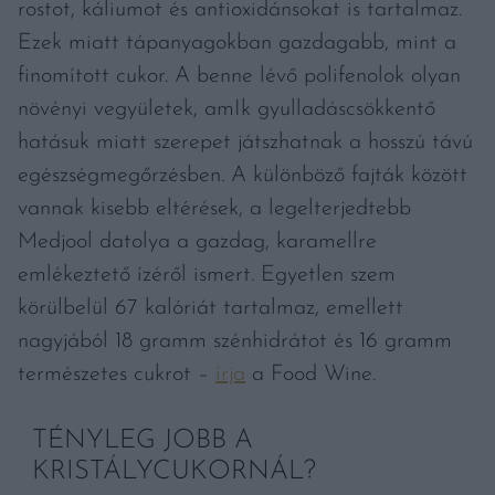
rostot, káliumot és antioxidánsokat is tartalmaz.
Ezek miatt tápanyagokban gazdagabb, mint a
finomított cukor. A benne lévő polifenolok olyan
növényi vegyületek, amIk gyulladáscsökkentő
hatásuk miatt szerepet játszhatnak a hosszú távú
egészségmegőrzésben. A különböző fajták között
vannak kisebb eltérések, a legelterjedtebb
Medjool datolya a gazdag, karamellre
emlékeztető ízéről ismert. Egyetlen szem
körülbelül 67 kalóriát tartalmaz, emellett
nagyjából 18 gramm szénhidrátot és 16 gramm
természetes cukrot –
írja
a Food Wine.
TÉNYLEG JOBB A
KRISTÁLYCUKORNÁL?