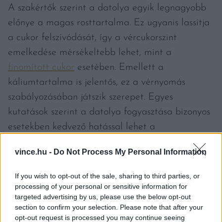
A szakértők szerint a datolya egyik legnagyobb
előnye a magas rosttartalma. Ez ugyanis lassítja
a cukor felszívódását, így a vércukorszint
emelkedése mérsékeltebb lehet, mint a
finomított cukor
esetében. Emellett a
káliumtartalma is jelentős, ez a vérnyomás
szabályozásában játszik szerepet. Egyes
kutatások szerint a datolya fogyasztása bizonyos
esetekben kedvező hatással lehet a
koleszterinszintre is. A glikémiás indexe közepes
vince.hu -
Do Not Process My Personal Information
tartományban mozog, ami azt jelenti, hogy nem
okoz olyan hirtelen vércukor-ingadozást, mint a
If you wish to opt-out of the sale, sharing to third parties, or
hagyományos cukor.
processing of your personal or sensitive information for
targeted advertising by us, please use the below opt-out
section to confirm your selection. Please note that after your
Bár természetes eredetű, a datolya továbbra is
opt-out request is processed you may continue seeing