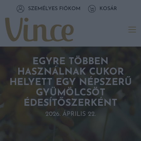
Tovább a navigációhoz
SZEMÉLYES FIÓKOM
KOSÁR
Tovább a tartalomhoz
Me
EGYRE TÖBBEN
HASZNÁLNAK CUKOR
HELYETT EGY NÉPSZERŰ
GYÜMÖLCSÖT
ÉDESÍTŐSZERKÉNT
2026. ÁPRILIS 22.