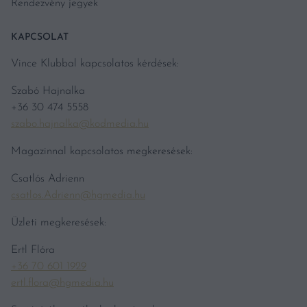
Rendezvény jegyek
KAPCSOLAT
Vince Klubbal kapcsolatos kérdések:
Szabó Hajnalka
+36 30 474 5558
szabo.hajnalka@kodmedia.hu
Magazinnal kapcsolatos megkeresések:
Csatlós Adrienn
csatlos.Adrienn@hgmedia.hu
Üzleti megkeresések:
Ertl Flóra
+36 70 601 1929
ertl.flora@hgmedia.hu