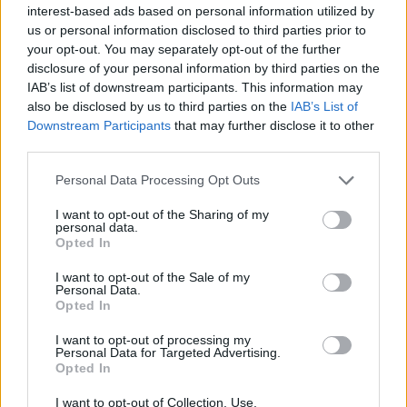
erősen cukortartalmú gyümölcs. Könnyen lehet
interest-based ads based on personal information utilized by
us or personal information disclosed to third parties prior to
túl sokat fogyasztani belőle, amivel a
your opt-out. You may separately opt-out of the further
kalóriabevitel gyorsan megemelkedik. Néhány
disclosure of your personal information by third parties on the
IAB’s list of downstream participants. This information may
szem akár 40-50 gramm cukrot is tartalmazhat,
also be disclosed by us to third parties on the
IAB’s List of
ami már jelentős mennyiség. Ha pedig más
Downstream Participants
that may further disclose it to other
third parties.
összetevőkkel, például mogyoróvajjal,
csokoládéval vagy kókuszreszelékkel együtt
Please note that this website/app uses one or more Google
Personal Data Processing Opt Outs
services and may gather and store information including but
fogyasztjuk, az energiatartalom tovább nő. A
not limited to your visit or usage behaviour. You may click to
I want to opt-out of the Sharing of my
personal data.
datolyacukor előnye ezért inkább abban rejlik,
grant or deny consent to Google and its third-party tags to
Opted In
use your data for below specified purposes in below Google
hogy kevésbé finomított, természetesebb
consent section.
I want to opt-out of the Sale of my
formában tartalmazza a cukrot. Fontos viszont,
Personal Data.
Opted In
hogy nem minden esetben ideális helyettesítő:
italokban például nem oldódik olyan jól, mint a
I want to opt-out of processing my
Personal Data for Targeted Advertising.
hagyományos cukor.
Opted In
I want to opt-out of Collection, Use,