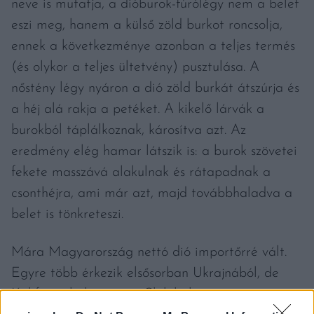
neve is mutatja, a dióburok-fúrólégy nem a belet
eszi meg, hanem a külső zöld burkot roncsolja,
ennek a következménye azonban a teljes termés
(és olykor a teljes ültetvény) pusztulása. A
nőstény légy nyáron a dió zöld burkát átszúrja és
a héj alá rakja a petéket. A kikelő lárvák a
burokból táplálkoznak, károsítva azt. Az
eredmény elég hamar látszik is: a burok szövetei
fekete masszává alakulnak és rátapadnak a
csonthéjra, ami már azt, majd továbbhaladva a
belet is tönkreteszi.
Mára Magyarország nettó dió importőrré vált.
Egyre több érkezik elsősorban Ukrajnából, de
Kaliforniából sőt még Chiléből is.