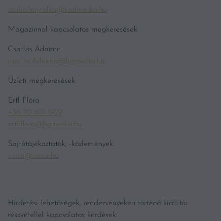
szabo.hajnalka@kodmedia.hu
Magazinnal kapcsolatos megkeresések:
Csatlós Adrienn
csatlos.Adrienn@hgmedia.hu
Üzleti megkeresések:
Ertl Flóra
+36 70 601 1929
ertl.flora@hgmedia.hu
Sajtótájékoztatók, -közlemények
vince@vince.hu
Hirdetési lehetőségek, rendezvényeken történő kiállítói
részvétellel kapcsolatos kérdések: