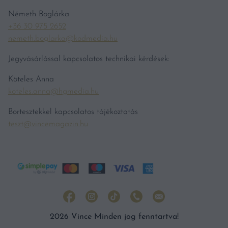
Németh Boglárka
+36 30 975 2652
nemeth.boglarka@kodmedia.hu
Jegyvásárlással kapcsolatos technikai kérdések:
Köteles Anna
koteles.anna@hgmedia.hu
Bortesztekkel kapcsolatos tájékoztatás
teszt@vincemagazin.hu
2026 Vince Minden jog fenntartva!