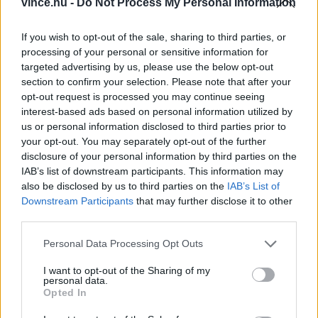
vince.hu -
Do Not Process My Personal Information
If you wish to opt-out of the sale, sharing to third parties, or
processing of your personal or sensitive information for
targeted advertising by us, please use the below opt-out
section to confirm your selection. Please note that after your
opt-out request is processed you may continue seeing
interest-based ads based on personal information utilized by
us or personal information disclosed to third parties prior to
your opt-out. You may separately opt-out of the further
disclosure of your personal information by third parties on the
IAB’s list of downstream participants. This information may
also be disclosed by us to third parties on the
IAB’s List of
Downstream Participants
that may further disclose it to other
third parties.
Please note that this website/app uses one or more Google
Personal Data Processing Opt Outs
services and may gather and store information including but
not limited to your visit or usage behaviour. You may click to
I want to opt-out of the Sharing of my
personal data.
grant or deny consent to Google and its third-party tags to
Opted In
use your data for below specified purposes in below Google
Címlapfotó: Andrés Giménez / Unsplash
consent section.