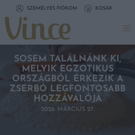
Tovább a navigációhoz
SZEMÉLYES FIÓKOM
KOSÁR
Tovább a tartalomhoz
Me
SOSEM TALÁLNÁNK KI,
MELYIK EGZOTIKUS
ORSZÁGBÓL ÉRKEZIK A
ZSERBÓ LEGFONTOSABB
HOZZÁVALÓJA
2026. MÁRCIUS 27.