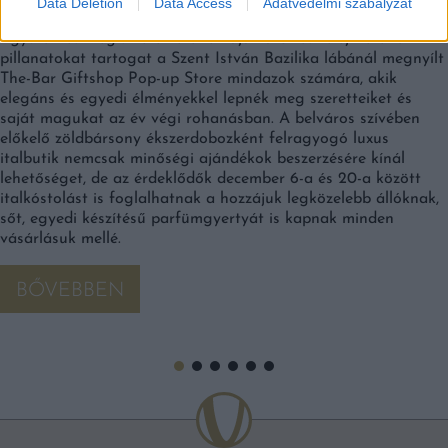
Data Deletion
Data Access
Adatvédelmi szabályzat
A LEGJOBBAN SZERETÜNK!
Egyszeri és megismételhetetlen ajánlatot és felejthetetlen
pillanatokat tartogat a Szent István Bazilika lábánál megnyílt
The-Bar Giftshop Pop-up Store mindazok számára, akik
elegáns és egyedi élményekkel lepnék meg szeretteiket és
saját magukat az év végi rohanásban. A belváros szívében
előkelő zöldbársony ékszerdobozként felragyogó luxus
italbutik nemcsak minőségi ajándékok beszerzésére kínál
lehetőséget, de az érdeklődők december 6-a és 20-a között
italkóstolást is foglalhatnak a hozzájuk legközelebb állóknak,
sőt, egyedi készítésű parfümgyertyát is kapnak minden
vásárlásuk mellé.
BŐVEBBEN