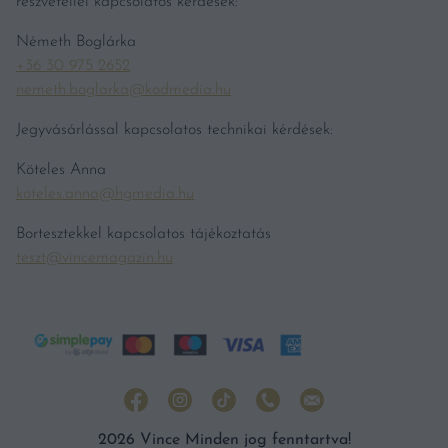
részvétellel kapcsolatos kérdések:
Németh Boglárka
+36 30 975 2652
nemeth.boglarka@kodmedia.hu
Jegyvásárlással kapcsolatos technikai kérdések:
Köteles Anna
koteles.anna@hgmedia.hu
Bortesztekkel kapcsolatos tájékoztatás
teszt@vincemagazin.hu
2026 Vince Minden jog fenntartva!