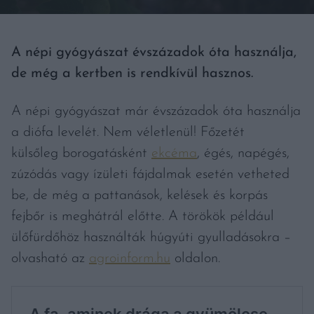
A népi gyógyászat évszázadok óta használja,
de még a kertben is rendkívül hasznos.
A népi gyógyászat már évszázadok óta használja
a diófa levelét. Nem véletlenül! Főzetét
külsőleg borogatásként
ekcéma
, égés, napégés,
zúzódás vagy ízületi fájdalmak esetén vetheted
be, de még a pattanások, kelések és korpás
fejbőr is meghátrál előtte. A törökök például
ülőfürdőhöz használták húgyúti gyulladásokra –
olvasható az
agroinform.hu
oldalon.