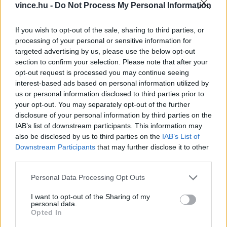
vince.hu -
Do Not Process My Personal Information
ha sötétzöld, ép leveleket gyűjtünk, még
rozsdafolt nélkülieket. Szárítsuk őket szellős
If you wish to opt-out of the sale, sharing to third parties, or
processing of your personal or sensitive information for
helyen, vágjuk össze, és jól záródó dobozban
targeted advertising by us, please use the below opt-out
tároljuk. Fontos: a barna levél már nem jó
section to confirm your selection. Please note that after your
semmire!
opt-out request is processed you may continue seeing
interest-based ads based on personal information utilized by
us or personal information disclosed to third parties prior to
your opt-out. You may separately opt-out of the further
disclosure of your personal information by third parties on the
IAB’s list of downstream participants. This information may
also be disclosed by us to third parties on the
IAB’s List of
Downstream Participants
that may further disclose it to other
third parties.
Please note that this website/app uses one or more Google
Personal Data Processing Opt Outs
services and may gather and store information including but
not limited to your visit or usage behaviour. You may click to
I want to opt-out of the Sharing of my
personal data.
grant or deny consent to Google and its third-party tags to
Opted In
use your data for below specified purposes in below Google