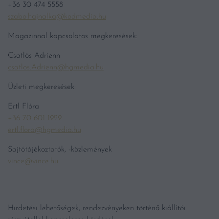
+36 30 474 5558
szabo.hajnalka@kodmedia.hu
Magazinnal kapcsolatos megkeresések:
Csatlós Adrienn
csatlos.Adrienn@hgmedia.hu
Üzleti megkeresések:
Ertl Flóra
+36 70 601 1929
ertl.flora@hgmedia.hu
Sajtótájékoztatók, -közlemények
vince@vince.hu
Hirdetési lehetőségek, rendezvényeken történő kiállítói