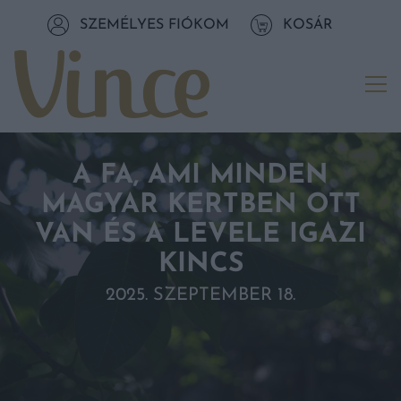
Tovább a navigációhoz
SZEMÉLYES FIÓKOM
KOSÁR
Tovább a tartalomhoz
Me
A FA, AMI MINDEN
MAGYAR KERTBEN OTT
VAN ÉS A LEVELE IGAZI
KINCS
2025. SZEPTEMBER 18.