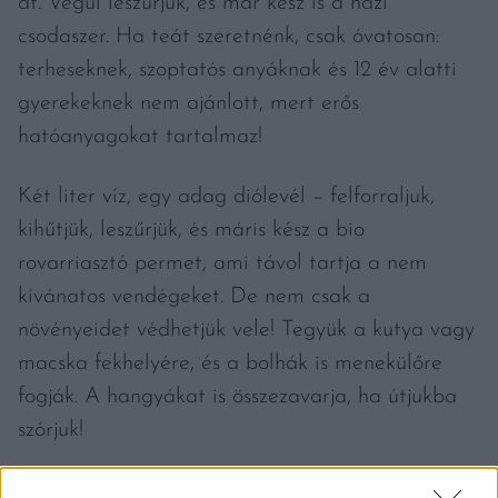
át. Végül leszűrjük, és már kész is a házi
csodaszer. Ha teát szeretnénk, csak óvatosan:
terheseknek, szoptatós anyáknak és 12 év alatti
gyerekeknek nem ajánlott, mert erős
hatóanyagokat tartalmaz!
Két liter víz, egy adag diólevél – felforraljuk,
kihűtjük, leszűrjük, és máris kész a bio
rovarriasztó permet, ami távol tartja a nem
kívánatos vendégeket. De nem csak a
növényeidet védhetjük vele! Tegyük a kutya vagy
macska fekhelyére, és a bolhák is menekülőre
fogják. A hangyákat is összezavarja, ha útjukba
szórjuk!
Ha gyógyteát vagy főzetet szeretnénk, a legjobb,