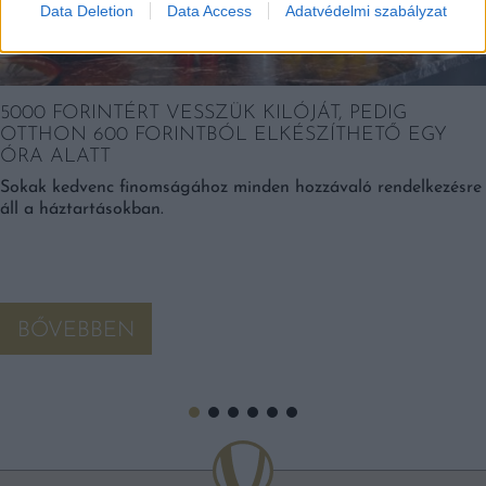
Data Deletion
Data Access
Adatvédelmi szabályzat
5000 FORINTÉRT VESSZÜK KILÓJÁT, PEDIG
OTTHON 600 FORINTBÓL ELKÉSZÍTHETŐ EGY
ÓRA ALATT
Sokak kedvenc finomságához minden hozzávaló rendelkezésre
áll a háztartásokban.
BŐVEBBEN