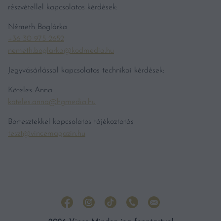
részvétellel kapcsolatos kérdések:
Németh Boglárka
+36 30 975 2652
nemeth.boglarka@kodmedia.hu
Jegyvásárlással kapcsolatos technikai kérdések:
Köteles Anna
koteles.anna@hgmedia.hu
Bortesztekkel kapcsolatos tájékoztatás
teszt@vincemagazin.hu