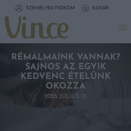
Tovább a navigációhoz
SZEMÉLYES FIÓKOM
KOSÁR
Tovább a tartalomhoz
Me
RÉMÁLMAINK VANNAK?
SAJNOS AZ EGYIK
KEDVENC ÉTELÜNK
OKOZZA
2025. JÚLIUS 13.