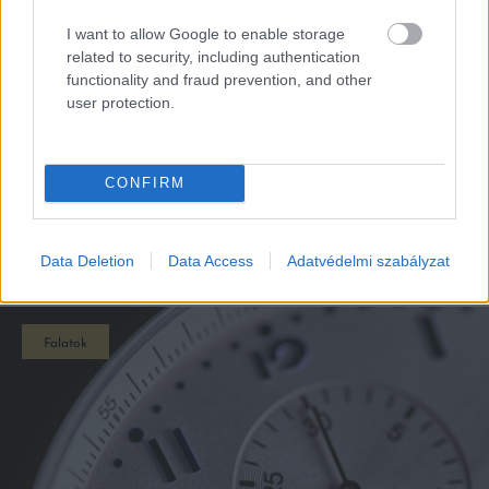
I want to allow Google to enable storage
related to security, including authentication
functionality and fraud prevention, and other
user protection.
CONFIRM
EZEK IS ÉRDEKELHETNEK
Data Deletion
Data Access
Adatvédelmi szabályzat
Falatok