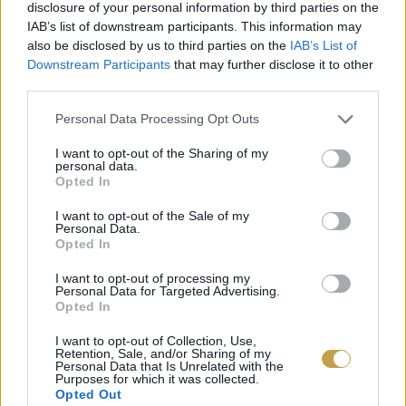
disclosure of your personal information by third parties on the
bizarrabbá, ijesztőbbé váltak az álmaik.
IAB’s list of downstream participants. This information may
also be disclosed by us to third parties on the
IAB’s List of
Amikor a szerzők összehasonlították az
Downstream Participants
that may further disclose it to other
third parties.
ételintoleranciákat a rémálmokkal és a rossz
Please note that this website/app uses one or more Google
minőségű alvással, a
laktóz
intolerancia szoros
Personal Data Processing Opt Outs
services and may gather and store information including but
kapcsolatot mutatott ezekkel, valamint az
not limited to your visit or usage behaviour. You may click to
I want to opt-out of the Sharing of my
personal data.
emésztőrendszeri tünetekkel is. Könnyen lehet,
grant or deny consent to Google and its third-party tags to
Opted In
use your data for below specified purposes in below Google
hogy a tejtermékek fogyasztása indítja be ezeket
consent section.
I want to opt-out of the Sale of my
a kellemetlen folyamatokat, és az éjszakai
Personal Data.
Opted In
diszkomfort hatással van az alvás minőségére.
I want to opt-out of processing my
Personal Data for Targeted Advertising.
Opted In
I want to opt-out of Collection, Use,
Retention, Sale, and/or Sharing of my
Personal Data that Is Unrelated with the
Purposes for which it was collected.
Opted Out