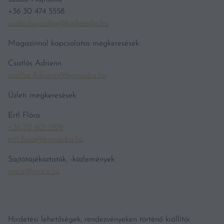
+36 30 474 5558
szabo.hajnalka@kodmedia.hu
Magazinnal kapcsolatos megkeresések:
Csatlós Adrienn
csatlos.Adrienn@hgmedia.hu
Üzleti megkeresések:
Ertl Flóra
+36 70 601 1929
ertl.flora@hgmedia.hu
Sajtótájékoztatók, -közlemények
vince@vince.hu
Hirdetési lehetőségek, rendezvényeken történő kiállítói