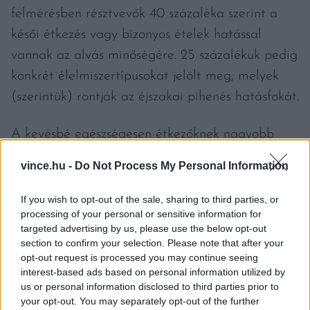
felmérésben résztvevők 40 százaléka szerint a
késői étkezés vagy bizonyos ételek hatással
vannak az alvás minőségére. 25 százalékuk pedig
konkrét élelmiszertípusokat jelölt meg, melyek
(szerintük) rontják az éjszakai pihenés hatásfokát.
A kevésbé egészségesen étkezőknek nagyobb
eséllyel volt rémálmuk, de kevésbé tudtak
vince.hu -
Do Not Process My Personal Information
visszaemlékezni ezekre. Az általános vélekedés
szerint a rossz alvásért az édes és a fűszeres
If you wish to opt-out of the sale, sharing to third parties, or
processing of your personal or sensitive information for
ételek, valamint a tejtermékek felelősek.
targeted advertising by us, please use the below opt-out
Mindössze a válaszadók kis csoportja, 5,5
section to confirm your selection. Please note that after your
opt-out request is processed you may continue seeing
százalékuk mondta azt, hogy az elfogyasztott
interest-based ads based on personal information utilized by
ételek hatással voltak az álmokra. Szerintük az
us or personal information disclosed to third parties prior to
édes ételek és a tejtermékek fogyasztása után
your opt-out. You may separately opt-out of the further