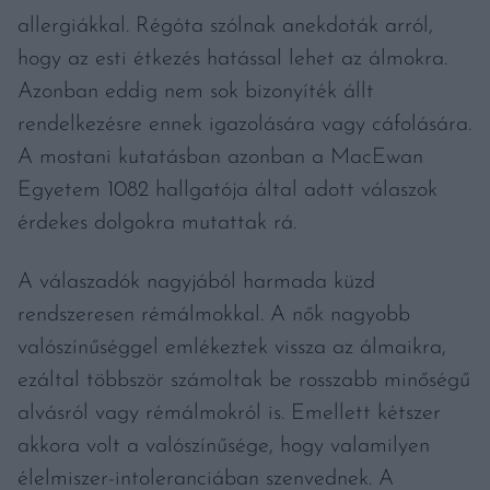
allergiákkal. Régóta szólnak anekdoták arról,
hogy az esti étkezés hatással lehet az álmokra.
Azonban eddig nem sok bizonyíték állt
rendelkezésre ennek igazolására vagy cáfolására.
A mostani kutatásban azonban a MacEwan
Egyetem 1082 hallgatója által adott válaszok
érdekes dolgokra mutattak rá.
A válaszadók nagyjából harmada küzd
rendszeresen rémálmokkal. A nők nagyobb
valószínűséggel emlékeztek vissza az álmaikra,
ezáltal többször számoltak be rosszabb minőségű
alvásról vagy rémálmokról is. Emellett kétszer
akkora volt a valószínűsége, hogy valamilyen
élelmiszer-intoleranciában szenvednek. A