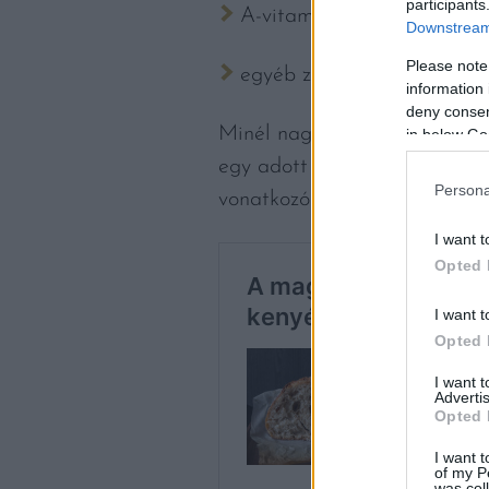
participants
A-vitaminban gazdag gyüm
Downstream 
Please note
egyéb zöldségek és egyéb
information 
deny consent
Minél nagyobb azon nők arány
in below Go
egy adott lakosságon belül te
Persona
vonatkozó indikátornál is ha
I want t
Opted 
I want t
Opted 
I want 
Advertis
Opted 
I want t
of my P
was col