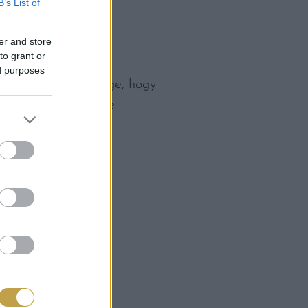
B’s List of
er and store
to grant or
ed purposes
yobb a valószínűsége, hogy
itele. A gyermekekre