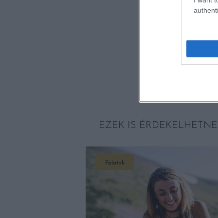
authenti
EZEK IS ÉRDEKELHETNE
Falatok