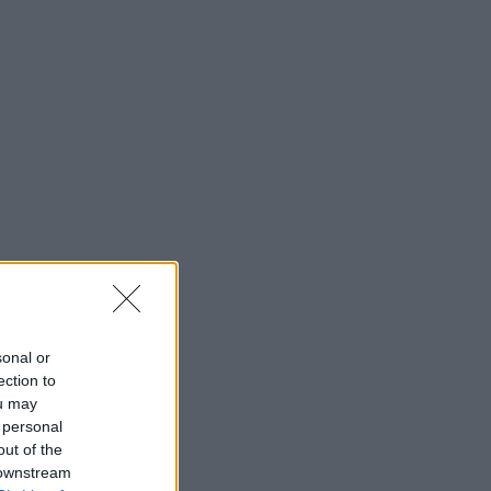
sonal or
ection to
ou may
 personal
out of the
 downstream