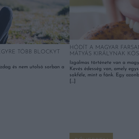
HÓDÍT A MAGYAR FARSA
EGYRE TÖBB BLOCKYT
MÁTYÁS KIRÁLYNAK K
Izgalmas története van a magy
azdag és nem utolsó sorban a
Kevés édesség van, amely egysz
sokféle, mint a fánk. Egy azonb
[…]