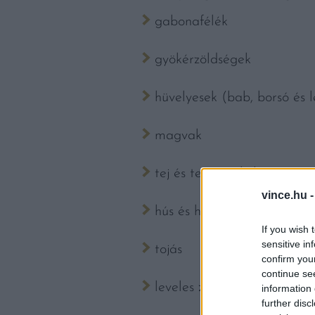
gabonafélék
gyökérzöldségek
hüvelyesek (bab, borsó és 
magvak
tej és tejtermékek
vince.hu 
hús és hal
If you wish 
sensitive in
tojás
confirm you
continue se
leveles zöldségek
information 
further disc