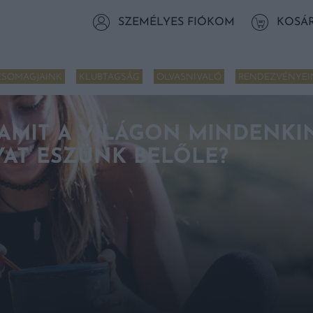
SZEMÉLYES FIÓKOM
KOSÁ
CSOMAGJAINK
KLUBTAGSÁG
OLVASNIVALÓ
RENDEZVÉNYEI
, AMIT A VILÁGON MINDENKI
YAT ESZÜNK BELŐLE?