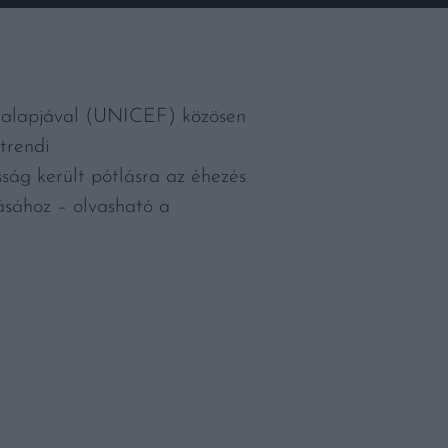
alapjával (UNICEF) közösen
étrendi
ság került pótlásra az éhezés
ásához – olvasható a