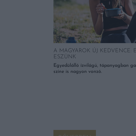
A MAGYAROK ÚJ KEDVENCE: 
ESZÜNK
DPERC ALATT
Egyedülálló ízvilágú, tápanyagban g
 SEGÍTSÉGÉVEL
színe is nagyon vonzó.
tt, ehhez mindössze
trükkre van szükség. A
reggeli hozzávaló. Nem
rendkívül […]