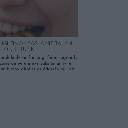
NGI FINOMSÁG, AMIT TALÁN
ÖSZÖNHETÜNK
arok kedvenc farsangi finomságának.
erre annyire univerzális és annyire
an biztos: ahol ez az édesség sül, ott
KAPHATÓ A VINCE 
Júliusi tesztünkön a pino
kóstoltuk. Meglátogatt
Szentendrét pedig a hely
pedig Genovába készül, 
[…]