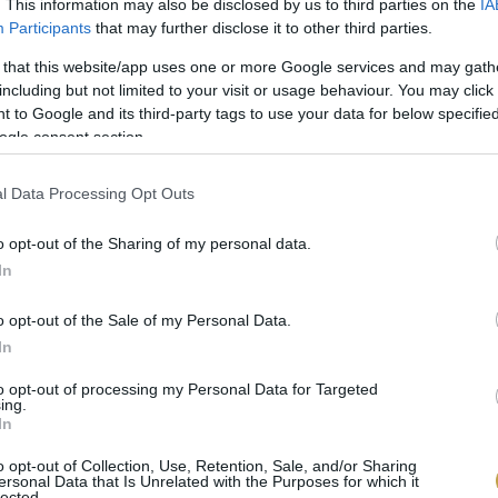
. This information may also be disclosed by us to third parties on the
IA
ölcsök és zöldségek
Participants
that may further disclose it to other third parties.
 that this website/app uses one or more Google services and may gath
 gyümölcsök
including but not limited to your visit or usage behaviour. You may click 
 to Google and its third-party tags to use your data for below specifi
a a mintában, akik elérik a határértéket, annál nag
ogle consent section.
ljesül a nők elégséges vitamin- és ásványi anyag bev
l Data Processing Opt Outs
sonló megközelítést alkalmaznak.
o opt-out of the Sharing of my personal data.
In
o opt-out of the Sale of my Personal Data.
In
to opt-out of processing my Personal Data for Targeted
ing.
In
o opt-out of Collection, Use, Retention, Sale, and/or Sharing
ersonal Data that Is Unrelated with the Purposes for which it
lected.