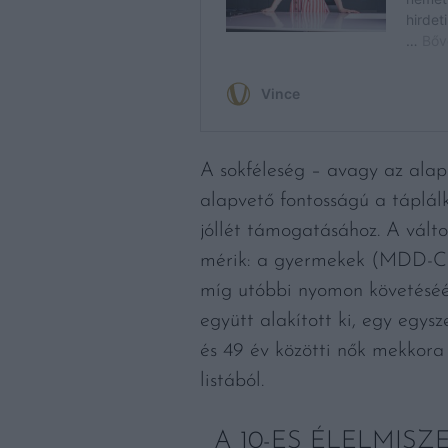
A sokféleség – avagy az alap
alapvető fontosságú a táplálk
jóllét támogatásához. A válto
mérik: a gyermekek (MDD-C i
míg utóbbi nyomon követéséér
együtt alakított ki, egy egys
és 49 év közötti nők mekkora
listából.
A 10-ES ÉLELMISZ