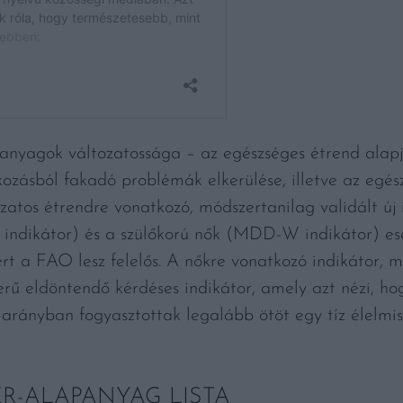
anyagok változatossága – az egészséges étrend alapj
ozásból fakadó problémák elkerülése, illetve az egész
zatos étrendre vonatkozó, módszertanilag validált új 
ndikátor) és a szülőkorú nők (MDD-W indikátor) es
t a FAO lesz felelős. A nőkre vonatkozó indikátor, 
zerű eldöntendő kérdéses indikátor, amely azt nézi, h
 arányban fogyasztottak legalább ötöt egy tíz élelm
ER-ALAPANYAG LISTA