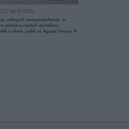
ÚLT 20 ÉVBŐL
ig csilingelő pezsgőspoharak, és
a számára rendelt asztalhoz.
dik a show, zajlik az Agapé Ünnep. A
LÉTEZIK EGY MAGY
AZ EGÉSZ VILÁG É
A Vinepair italokkal fo
szokást a világ egyik le
utazunk, sokszor nem is
komoly kulturális félreér
BŐVEBBEN