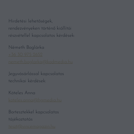
Hirdetési lehetőségek,
rendezvényeken történő kiállítói
részvétellel kapcsolatos kérdések:
Németh Boglárka
+36 30 975 2652
nemeth.boglarka@kodmedia.hu
Jegyvásárlással kapcsolatos
technikai kérdések:
Köteles Anna
koteles.anna@hgmedia.hu
Bortesztekkel kapcsolatos
tájékoztatás
teszt@vincemagazin.hu