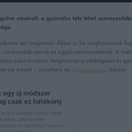
golva vásárolt, a gyümölcs tele lehet szennyeződé
ságú.
rdemes azt megmosni. Akkor is, ha meghámozzuk fogy
k, növényvédő szerek és egyéb szennyeződések. A tiszt
zhez adva kiválóan megtisztítja a zöldségeket és gy
s persze értünk – olvasható az
Agroinform.hu
oldalon.