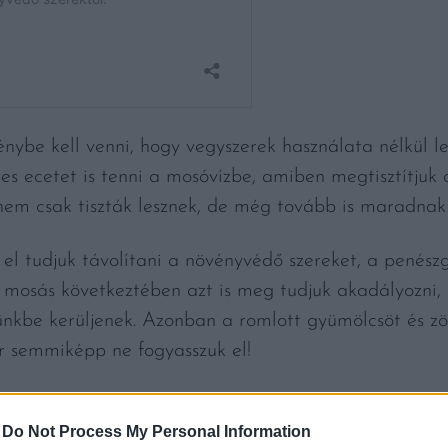
génybe kell venni, hogy vegyszerek használata nélkül l
s ecetet is tenni a mosóvízbe, amiben megtisztítjuk 
nem csak tiszták lesznek, de még tovább is maradnak 
 el tudjuk távolítani a növényvédő szereket, a penész
 mosás következtében azt is meg tudjuk akadályozni, 
ünkbe kerüljenek. Azonban a romlott gyümölcsöt és z
r semmiképp ne fogyasszuk el!
röljük át a zöldségeket, gyümölcsöket, hogy azok már
-
Do Not Process My Personal Information
y rész ecetet keverjünk össze három rész vízzel, és 