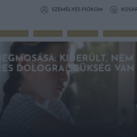
SZEMÉLYES FIÓKOM
KOSÁ
CSOMAGJAINK
KLUBTAGSÁG
OLVASNIVALÓ
RENDEZVÉNYEI
GMOSÁSA: KIDERÜLT, NEM E
RES DOLOGRA SZÜKSÉG VAN