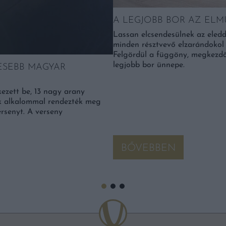
A LEGJOBB BOR AZ ELM
Lassan elcsendesülnek az eledd
minden résztvevő elzarándokol 
Felgördül a függöny, megkezdő
legjobb bor ünnepe.
ESEBB MAGYAR
ezett be, 13 nagy arany
dik alkalommal rendezték meg
rsenyt. A verseny
BŐVEBBEN