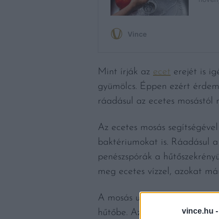
Mint írják az
ecet
erejét is i
gyümölcs. Éppen ezért érdeme
ráadásul az ecetes mosástól 
Az ecetes mosás segítségével
baktériumokat is. Ráadásul a
penészspórák a hűtőszekrény
meg ecetes vízzel, azokat má
A mosás után fontos, hogy tö
vince.hu 
hűtőbe. Az ecetes mosáshoz eg