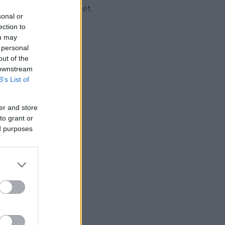
ztított élelmiszereket.
sonal or
ection to
ou may
 personal
out of the
 downstream
B’s List of
er and store
to grant or
ed purposes