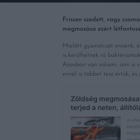
Frissen szedett, vagy csoma
megmosása ezért létfontos
Mielőtt gyümölcsöt ennénk, é
is kerülhetnek rá baktériumo
Azonban van valami, ami a ví
ennél is többet tesz értük, é