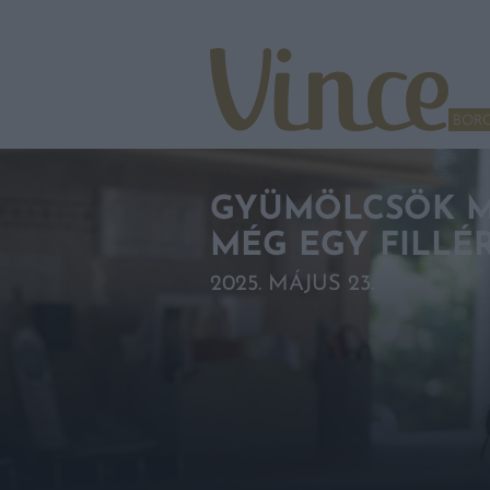
Tovább a navigációhoz
Tovább a tartalomhoz
BOR
GYÜMÖLCSÖK ME
MÉG EGY FILLÉ
2025. MÁJUS 23.