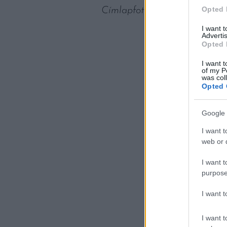
Opted 
Címlapfotó: CDC / Unsplash
I want 
Advertis
Opted 
I want t
of my P
was col
Opted 
Google 
I want t
web or d
I want t
purpose
I want 
I want t