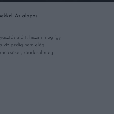
sekkel. Az alapos
asztás előtt, hiszen még így
a víz pedig nem elég.
ümölcsöket, ráadásul még