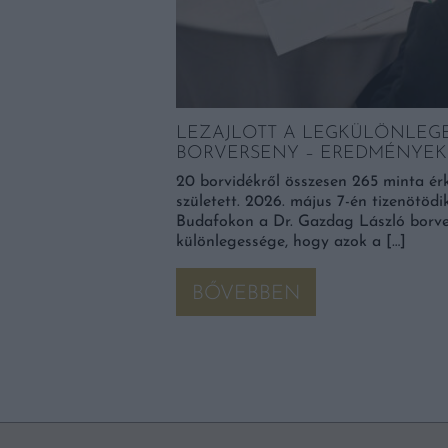
TTEK A BORÁSZOK
LEZAJLOTT A LEGKÜLÖNLEG
elős kormánybiztos
BORVERSENY – EREDMÉNYEK
tett a magyar bor
20 borvidékről összesen 265 minta érk
született. 2026. május 7-én tizenötö
Budafokon a Dr. Gazdag László borve
különlegessége, hogy azok a […]
BŐVEBBEN