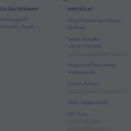
ZOLGÁLTATÁSAINK
KAPCSOLAT
orcsomagjaink
Vince Klubbal kapcsolatos
endezvény jegyek
kérdések:
Szabó Hajnalka
+36 30 474 5558
szabo.hajnalka@kodmedia.hu
Magazinnal kapcsolatos
megkeresések:
Csatlós Adrienn
csatlos.Adrienn@hgmedia.hu
Üzleti megkeresések:
Ertl Flóra
+36 70 601 1929
ertl.flora@hgmedia.hu