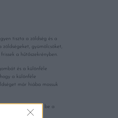
egyen tiszta a zöldség és a
a zöldségeket, gyümölcsöket,
frissek a hűtőszekrényben.
gombát és a különféle
hogy a különféle
öldséget már hiába mossuk
 szárazon kerüljenek be a
ebben végezzük el a