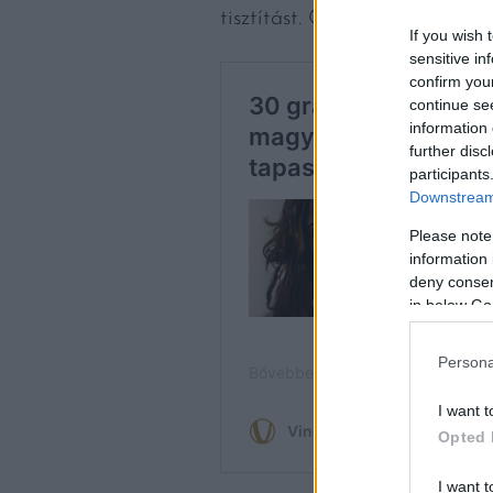
tisztítást. Öt percnyi áztatás
If you wish 
sensitive in
confirm you
continue se
information 
further disc
participants
Downstream 
Please note
information 
deny consent
in below Go
Persona
I want t
Opted 
I want t