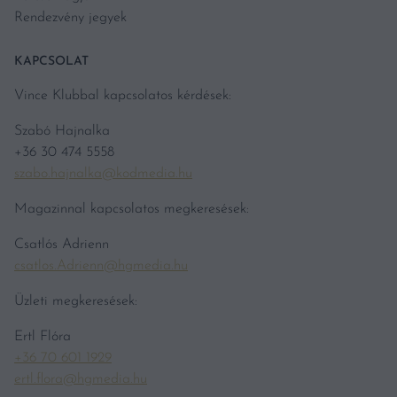
Rendezvény jegyek
KAPCSOLAT
Vince Klubbal kapcsolatos kérdések:
Szabó Hajnalka
+36 30 474 5558
szabo.hajnalka@kodmedia.hu
Magazinnal kapcsolatos megkeresések:
Csatlós Adrienn
csatlos.Adrienn@hgmedia.hu
Üzleti megkeresések:
Ertl Flóra
+36 70 601 1929
ertl.flora@hgmedia.hu