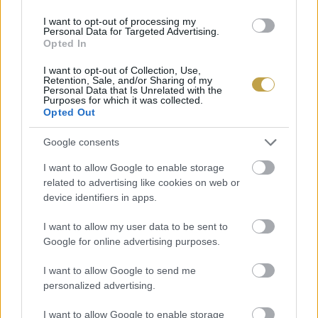
Az ünnepi időszakban a budapesti
I want to opt-out of processing my
Personal Data for Targeted Advertising.
vásárcsarnokokban is népszerűek a halvásárok –
Opted In
mondta el Földes Tamás, a Budapest
I want to opt-out of Collection, Use,
Vásárcsarnokai Kft. ügyvezető igazgatója.
Retention, Sale, and/or Sharing of my
Personal Data that Is Unrelated with the
Hozzátette: a kampányban 7 kóstolási alkalmat
Purposes for which it was collected.
Opted Out
biztosítanak budapesti vásárcsarnokokban,
melyekkel felvezetik a 2025. karácsony előtti
Google consents
halvásárokat. Idén a BUDAPEST
I want to allow Google to enable storage
VÁSÁRCSARNOKAI Kft. 6 helyszínen szervez
related to advertising like cookies on web or
device identifiers in apps.
karácsonyi halvásárt, ahol széles választékban,
tavalyi árakon élőhal és friss előhűtött hal
I want to allow my user data to be sent to
Google for online advertising purposes.
kínálattal, valamint halkészítményekkel várják a
vásárlókat. A legnépszerűbb ilyenkor a
ponty
, ezt
I want to allow Google to send me
personalized advertising.
követi a szürke harcsa, illetve az afrikai harcsa,
majd a tengeri halak a magyar fogyasztók
I want to allow Google to enable storage