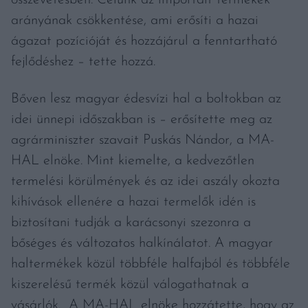
összevetésben. Célunk az importált termékek
arányának csökkentése, ami erősíti a hazai
ágazat pozícióját és hozzájárul a fenntartható
fejlődéshez – tette hozzá.
Bőven lesz magyar édesvízi hal a boltokban az
idei ünnepi időszakban is – erősítette meg az
agrárminiszter szavait Puskás Nándor, a MA-
HAL elnöke. Mint kiemelte, a kedvezőtlen
termelési körülmények és az idei aszály okozta
kihívások ellenére a hazai termelők idén is
biztosítani tudják a karácsonyi szezonra a
bőséges és változatos halkínálatot. A magyar
haltermékek közül többféle halfajból és többféle
kiszerelésű termék közül válogathatnak a
vásárlók. A MA-HAL elnöke hozzátette, hogy az