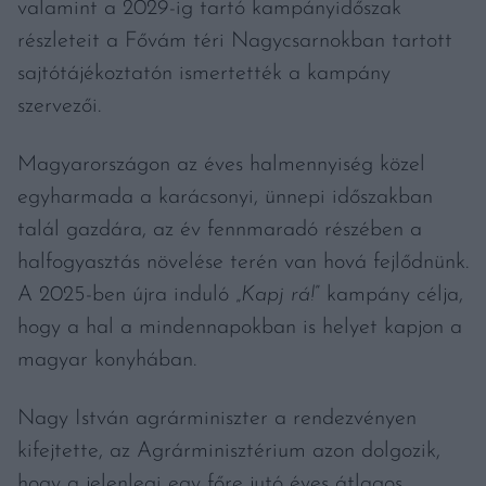
valamint a 2029-ig tartó kampányidőszak
részleteit a Fővám téri Nagycsarnokban tartott
sajtótájékoztatón ismertették a kampány
szervezői.
Magyarországon az éves halmennyiség közel
egyharmada a karácsonyi, ünnepi időszakban
talál gazdára, az év fennmaradó részében a
halfogyasztás növelése terén van hová fejlődnünk.
A 2025-ben újra induló „
Kapj rá!
” kampány célja,
hogy a hal a mindennapokban is helyet kapjon a
magyar konyhában.
Nagy István agrárminiszter a rendezvényen
kifejtette, az Agrárminisztérium azon dolgozik,
hogy a jelenlegi egy főre jutó éves átlagos