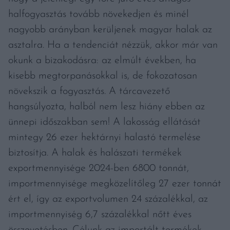
halfogyasztás tovább növekedjen és minél
nagyobb arányban kerüljenek magyar halak az
asztalra. Ha a tendenciát nézzük, akkor már van
okunk a bizakodásra: az elmúlt években, ha
kisebb megtorpanásokkal is, de fokozatosan
növekszik a fogyasztás. A tárcavezető
hangsúlyozta, halból nem lesz hiány ebben az
ünnepi időszakban sem! A lakosság ellátását
mintegy 26 ezer hektárnyi halastó termelése
biztosítja. A halak és halászati termékek
exportmennyisége 2024-ben 6800 tonnát,
importmennyisége megközelítőleg 27 ezer tonnát
ért el, így az exportvolumen 24 százalékkal, az
importmennyiség 6,7 százalékkal nőtt éves