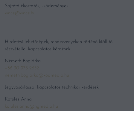
Sajtótájékoztatók, -közlemények
vince@vince.hu
Hirdetési lehetőségek, rendezvényeken történő kiállítói
részvétellel kapcsolatos kérdések:
Németh Boglárka
+36 30 975 2652
nemeth.boglarka@kodmedia.hu
Jegyvásárlással kapcsolatos technikai kérdések:
Köteles Anna
koteles.anna@hgmedia.hu
Bortesztekkel kapcsolatos tájékoztatás
teszt@vincemagazin.hu