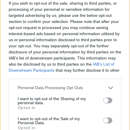
If you wish to opt-out of the sale, sharing to third parties, or
európai uniós forrásból, hazai társfinanszírozással
processing of your personal or sensitive information for
támogatott projekt keretében átfogó
targeted advertising by us, please use the below opt-out
section to confirm your selection. Please note that after your
kommunikációs és promóciós programot
opt-out request is processed you may continue seeing
folytatnak a fenntartható akvakultúra-termékek
interest-based ads based on personal information utilized by
us or personal information disclosed to third parties prior to
és a hazai halfogyasztás népszerűsítése
your opt-out. You may separately opt-out of the further
érdekében. A kampány első szakaszában 13
disclosure of your personal information by third parties on the
IAB’s list of downstream participants. This information may
vidéki és fővárosi rendezvényen lesz jelen, ahol
also be disclosed by us to third parties on the
IAB’s List of
kóstoltatásokkal és edukációs aktivitásokkal
Downstream Participants
that may further disclose it to other
népszerűsítik a halételek sokoldalúságát. Ezen
third parties.
kívül leginkább az online térben és a social
Please note that this website/app uses one or more Google
Personal Data Processing Opt Outs
services and may gather and store information including but
médiában találkozhatnak az érdeklődők a
not limited to your visit or usage behaviour. You may click to
I want to opt-out of the Sharing of my
kampány üzeneteivel, ahol látványos videókkal és
personal data.
grant or deny consent to Google and its third-party tags to
Opted In
ínycsiklandozó receptekkel szeretnék ráirányítani
use your data for below specified purposes in below Google
consent section.
I want to opt-out of the Sale of my
a figyelmet a halételek sokféleségére.
Personal Data.
Opted In