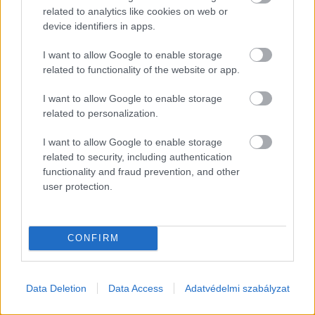
related to analytics like cookies on web or
körében. Pontyból karácsony előtt – az évközbeni
device identifiers in apps.
átlaghoz képest – 4-5-szörös mennyiséget
I want to allow Google to enable storage
rendelnek a kereskedők a vásárlók igényeinek
related to functionality of the website or app.
kielégítése céljából.
I want to allow Google to enable storage
related to personalization.
A friss, hazai édesvízi hal nem csupán finom,
hanem igazi szuperélelmiszer is. Ez az egyik
I want to allow Google to enable storage
legértékesebb fehérjeforrás: könnyen emészthető,
related to security, including authentication
functionality and fraud prevention, and other
zsírszegény, mégis tápanyagokban gazdag.
user protection.
A „
Kapj rá!
” kampány 700,35 millió forint vissza
nem térítendő európai uniós támogatásból és
CONFIRM
hazai társfinanszírozásból valósul meg. A
jelenlegi projekt a korábban megkezdett
Data Deletion
Data Access
Adatvédelmi szabályzat
kampány folytatása, amelynek keretében a