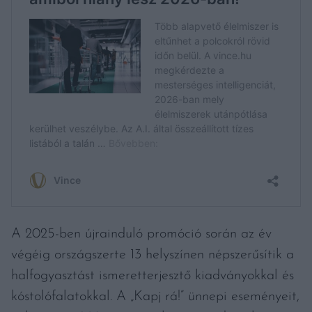
A 2025-ben újrainduló promóció során az év
végéig országszerte 13 helyszínen népszerűsítik a
halfogyasztást ismeretterjesztő kiadványokkal és
kóstolófalatokkal. A „Kapj rá!” ünnepi eseményeit,