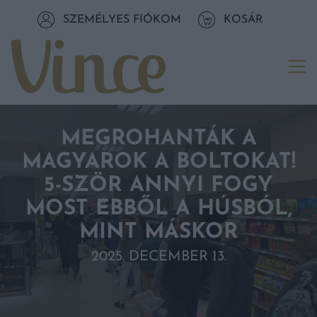
Tovább a navigációhoz
SZEMÉLYES FIÓKOM
KOSÁR
Tovább a tartalomhoz
Me
MEGROHANTÁK A
MAGYAROK A BOLTOKAT!
5-SZÖR ANNYI FOGY
MOST EBBŐL A HÚSBÓL,
MINT MÁSKOR
2025. DECEMBER 13.