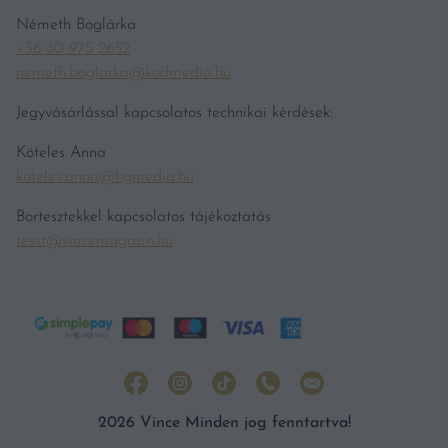
Németh Boglárka
+36 30 975 2652
nemeth.boglarka@kodmedia.hu
Jegyvásárlással kapcsolatos technikai kérdések:
Köteles Anna
koteles.anna@hgmedia.hu
Bortesztekkel kapcsolatos tájékoztatás
teszt@vincemagazin.hu
2026 Vince Minden jog fenntartva!