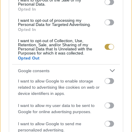
I want to opt-out of the Sale of my
Personal Data.
A lényeg tehát, hogy a tipikusan szerencsét hozó
Opted In
ételek, mint a lencse, a bab vagy szőlő mellett
I want to opt-out of processing my
nyugodtan fogyasszunk halat még akkor is, ha
Personal Data for Targeted Advertising.
Opted In
babonásak vagyunk. Figyeljünk viszont oda az
imént felsorolt apróságokra, hogy elkerüljük a
I want to opt-out of Collection, Use,
Retention, Sale, and/or Sharing of my
Personal Data that Is Unrelated with the
balszerencsét.
Purposes for which it was collected.
Opted Out
Google consents
I want to allow Google to enable storage
related to advertising like cookies on web or
device identifiers in apps.
I want to allow my user data to be sent to
Google for online advertising purposes.
I want to allow Google to send me
personalized advertising.