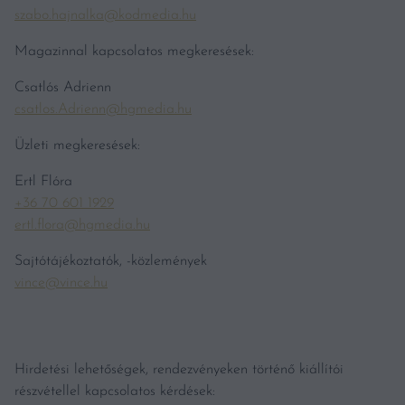
szabo.hajnalka@kodmedia.hu
Magazinnal kapcsolatos megkeresések:
Csatlós Adrienn
csatlos.Adrienn@hgmedia.hu
Üzleti megkeresések:
Ertl Flóra
+36 70 601 1929
ertl.flora@hgmedia.hu
Sajtótájékoztatók, -közlemények
vince@vince.hu
Hirdetési lehetőségek, rendezvényeken történő kiállítói
részvétellel kapcsolatos kérdések: