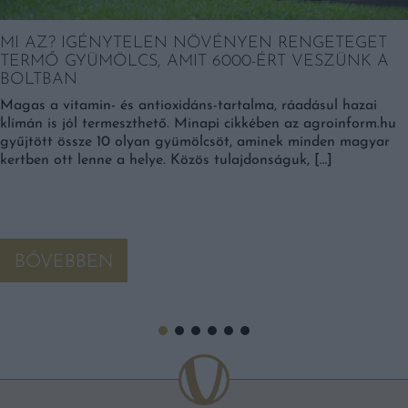
MI AZ? IGÉNYTELEN NÖVÉNYEN RENGETEGET
TERMŐ GYÜMÖLCS, AMIT 6000-ÉRT VESZÜNK A
BOLTBAN
Magas a vitamin- és antioxidáns-tartalma, ráadásul hazai
klímán is jól termeszthető. Minapi cikkében az agroinform.hu
gyűjtött össze 10 olyan gyümölcsöt, aminek minden magyar
kertben ott lenne a helye. Közös tulajdonságuk, […]
BŐVEBBEN