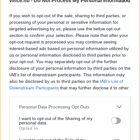
vince.hu -
Do Not Process My Personal Information
lehet fogyasztani, sőt, ilyenkor kifejezetten
If you wish to opt-out of the sale, sharing to third parties, or
szerencsés, mivel azzal együtt minden gondunk,
processing of your personal or sensitive information for
ami az óévben történt, elúszik.
targeted advertising by us, please use the below opt-out
section to confirm your selection. Please note that after your
opt-out request is processed you may continue seeing
Ha azonban éjfél üt az óra, hagyjunk fel a hal
interest-based ads based on personal information utilized by
fogyasztásával. Ekkor érvénybe lép a babona,
us or personal information disclosed to third parties prior to
your opt-out. You may separately opt-out of the further
miszerint elúszik vele a szerencsénk, amit nyálkás,
disclosure of your personal information by third parties on the
nehezen megfogható teste is jelképez. Néhány
IAB’s list of downstream participants. This information may
also be disclosed by us to third parties on the
IAB’s List of
helyen úgy tartják, ennek elejét vehetjük, ha a
Downstream Participants
that may further disclose it to other
farkától kezdjük el enni, így megakadályozzuk,
third parties.
hogy elússzon. Mások szerint eleve tévedés az
Please note that this website/app uses one or more Google
Personal Data Processing Opt Outs
egész, a pikkelyek ugyanis mindig kizárólag
services and may gather and store information including but
not limited to your visit or usage behaviour. You may click to
I want to opt-out of the Sharing of my
gazdagságot, bőséget hordoznak magukban és
personal data.
grant or deny consent to Google and its third-party tags to
Opted In
balsors nem társul hozzájuk.
use your data for below specified purposes in below Google
consent section.