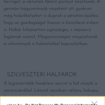
heringet, a németek főként pontyot készítenek. A
germán hagyományok részeként ott gyakran
még halpikkelyeket is dugnak a pénztárcájukba,
hogy az gazdagságot hozzon a következő évben
is. Habár kifejezetten egészséges, s népszerű
fogásnak számít, Magyarországon megoszlanak
a vélemények a halételekkel kapcsolatban.
SZILVESZTERI HALFAROK
A legismertebb hiedelem szerint a hal elúszik a
szerencsénkkel. Létezik azonban néhány kiskapu,
ha mégis szeretnénk beilleszteni a menüsorba.
Egyes babonák szerint az év utolsó napján még