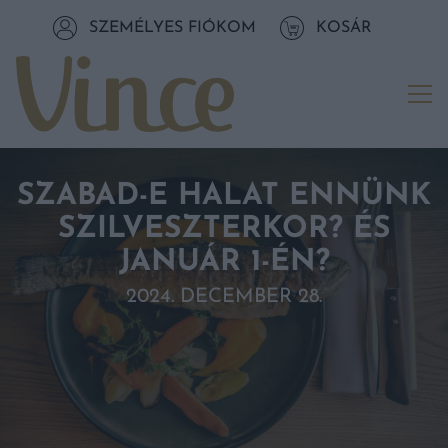
Tovább a navigációhoz
SZEMÉLYES FIÓKOM
KOSÁR
Tovább a tartalomhoz
Me
SZABAD-E HALAT ENNÜNK
SZILVESZTERKOR? ÉS
JANUÁR 1-ÉN?
2024. DECEMBER 28.