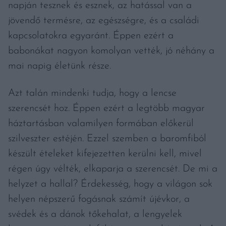
napján tesznek és esznek, az hatással van a
jövendő termésre, az egészségre, és a családi
kapcsolatokra egyaránt. Éppen ezért a
babonákat nagyon komolyan vették, jó néhány a
mai napig életünk része.
Azt talán mindenki tudja, hogy a lencse
szerencsét hoz. Éppen ezért a legtöbb magyar
háztartásban valamilyen formában előkerül
szilveszter estéjén. Ezzel szemben a baromfiból
készült ételeket kifejezetten kerülni kell, mivel
régen úgy vélték, elkaparja a szerencsét. De mi a
helyzet a hallal? Érdekesség, hogy a világon sok
helyen népszerű fogásnak számít újévkor, a
svédek és a dánok tőkehalat, a lengyelek