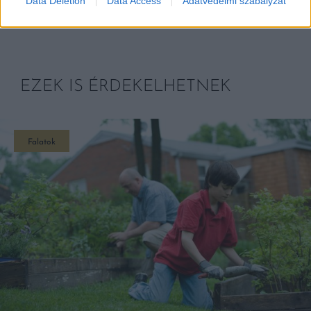
Data Deletion
Data Access
Adatvédelmi szabályzat
EZEK IS ÉRDEKELHETNEK
Falatok