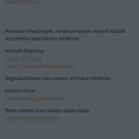
vince@vince.hu
Hirdetési lehetőségek, rendezvényeken történő kiállítói
részvétellel kapcsolatos kérdések:
Németh Boglárka
+36 30 975 2652
nemeth.boglarka@kodmedia.hu
Jegyvásárlással kapcsolatos technikai kérdések:
Köteles Anna
koteles.anna@hgmedia.hu
Bortesztekkel kapcsolatos tájékoztatás
teszt@vincemagazin.hu