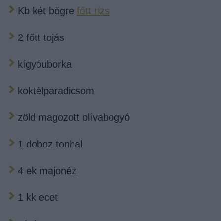
Kb két bögre
főtt rizs
2 főtt tojás
kígyóuborka
koktélparadicsom
zöld magozott olívabogyó
1 doboz tonhal
4 ek majonéz
1 kk ecet