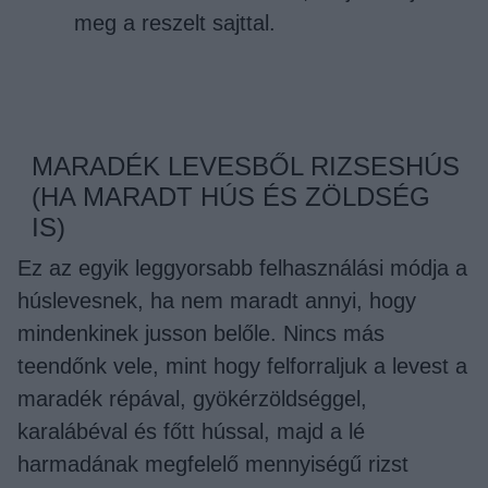
meg a reszelt sajttal.
MARADÉK LEVESBŐL RIZSESHÚS
(HA MARADT HÚS ÉS ZÖLDSÉG
IS)
Ez az egyik leggyorsabb felhasználási módja a
húslevesnek, ha nem maradt annyi, hogy
mindenkinek jusson belőle. Nincs más
teendőnk vele, mint hogy felforraljuk a levest a
maradék répával, gyökérzöldséggel,
karalábéval és főtt hússal, majd a lé
harmadának megfelelő mennyiségű rizst