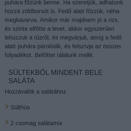
puhára főzünk benne. Ha szeretjük, adhatunk
hozzá zöldborsót is. Fedő alatt főzzük, néha
megkavarva. Amikor már majdnem jó a rizs,
és szinte elfőtte a levet, akkor egyszerűen
lehúzzuk a tűzről, és megvárjuk, amíg a fedő
alatt puhára párolódik, és felszívja az összes
folyadékot. Befőttet tálalunk mellé.
SÜLTEKBŐL MINDENT BELE
SALÁTA
Hozzávalók a salátához
Sülthús
2 csomag salátamix