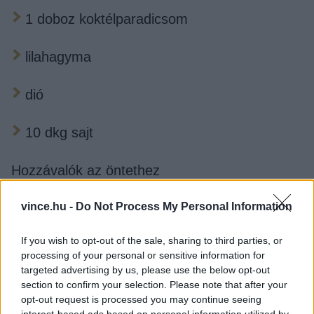
1 doboz koktélparadicsom
lilahagyma
dió
10 dkg sajt
Hozzávalók az öntethez
vince.hu -
Do Not Process My Personal Information
2 ek mustár
If you wish to opt-out of the sale, sharing to third parties, or
1 kk méz
processing of your personal or sensitive information for
targeted advertising by us, please use the below opt-out
3 ek olívaolaj
section to confirm your selection. Please note that after your
opt-out request is processed you may continue seeing
interest-based ads based on personal information utilized by