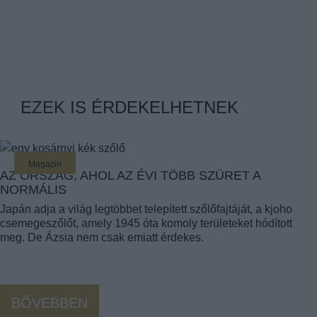
EZEK IS ÉRDEKELHETNEK
Magazin
AZ ORSZÁG, AHOL AZ ÉVI TÖBB SZÜRET A
NORMÁLIS
Japán adja a világ legtöbbet telepített szőlőfajtáját, a kjoho
csemegeszőlőt, amely 1945 óta komoly területeket hódított
meg. De Ázsia nem csak emiatt érdekes.
BŐVEBBEN