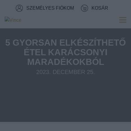
Tovább a navigációhoz
SZEMÉLYES FIÓKOM
KOSÁR
Tovább a tartalomhoz
Me
5 GYORSAN ELKÉSZÍTHETŐ
ÉTEL KARÁCSONYI
MARADÉKOKBÓL
2023. DECEMBER 25.