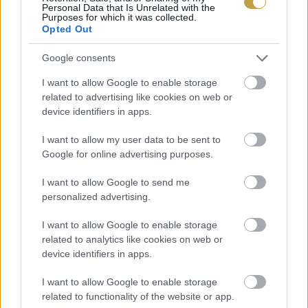
készül)
Personal Data that Is Unrelated with the
Purposes for which it was collected.
Opted Out
3 tojás
Google consents
2,5 dl tej
I want to allow Google to enable storage
related to advertising like cookies on web or
device identifiers in apps.
1 dl tejföl
I want to allow my user data to be sent to
Google for online advertising purposes.
2 ek liszt
I want to allow Google to send me
100g reszelt sajt
personalized advertising.
I want to allow Google to enable storage
só, bors
related to analytics like cookies on web or
device identifiers in apps.
Így készül
I want to allow Google to enable storage
related to functionality of the website or app.
A tojást a tejföllel és a tejjel jól keverjük