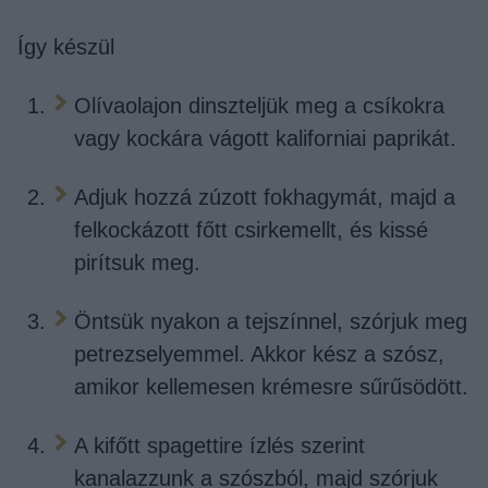
Így készül
Olívaolajon dinszteljük meg a csíkokra
vagy kockára vágott kaliforniai paprikát.
Adjuk hozzá zúzott fokhagymát, majd a
felkockázott főtt csirkemellt, és kissé
pirítsuk meg.
Öntsük nyakon a tejszínnel, szórjuk meg
petrezselyemmel. Akkor kész a szósz,
amikor kellemesen krémesre sűrűsödött.
A kifőtt spagettire ízlés szerint
kanalazzunk a szószból, majd szórjuk