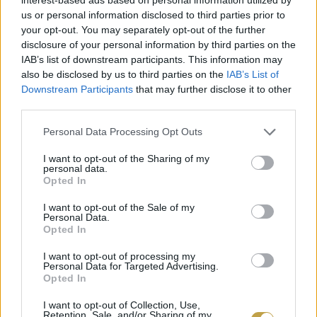
1 dl víz
us or personal information disclosed to third parties prior to
your opt-out. You may separately opt-out of the further
Így készül
disclosure of your personal information by third parties on the
IAB’s list of downstream participants. This information may
also be disclosed by us to third parties on the
IAB’s List of
A hozzávalókat daraboljuk fel és keverjük
Downstream Participants
that may further disclose it to other
össze egy salátástálban. Az öntetet keverjük ki
third parties.
és a saláta mellé külön kínáljuk.
Please note that this website/app uses one or more Google
Personal Data Processing Opt Outs
services and may gather and store information including but
not limited to your visit or usage behaviour. You may click to
I want to opt-out of the Sharing of my
personal data.
grant or deny consent to Google and its third-party tags to
Opted In
use your data for below specified purposes in below Google
consent section.
I want to opt-out of the Sale of my
SÜLTEKBŐL CSIRKÉS LEPÉNY
Personal Data.
Opted In
TÉSZTA NÉLKÜL
I want to opt-out of processing my
Hozzávalók
Personal Data for Targeted Advertising.
Opted In
Sülthús (az eredeti baconnel vagy sonkával
I want to opt-out of Collection, Use,
Retention, Sale, and/or Sharing of my