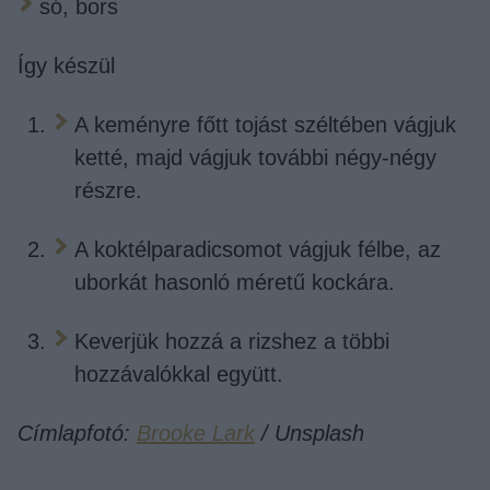
só, bors
Így készül
A keményre főtt tojást széltében vágjuk
ketté, majd vágjuk további négy-négy
részre.
A koktélparadicsomot vágjuk félbe, az
uborkát hasonló méretű kockára.
Keverjük hozzá a rizshez a többi
hozzávalókkal együtt.
Címlapfotó:
Brooke Lark
/ Unsplash