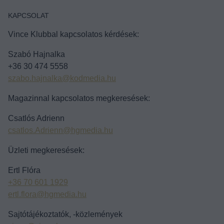
KAPCSOLAT
Vince Klubbal kapcsolatos kérdések:
Szabó Hajnalka
+36 30 474 5558
szabo.hajnalka@kodmedia.hu
Magazinnal kapcsolatos megkeresések:
Csatlós Adrienn
csatlos.Adrienn@hgmedia.hu
Üzleti megkeresések:
Ertl Flóra
+36 70 601 1929
ertl.flora@hgmedia.hu
Sajtótájékoztatók, -közlemények