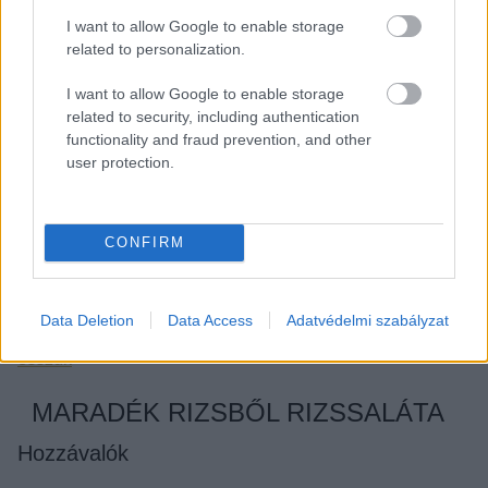
I want to allow Google to enable storage
ki. Adjuk hozzá a lisztet, majd a húst és
related to personalization.
a reszelt sajtot. Sóval, borssal ízesítsük.
Öntsük sütőpapírral bélelt tepsibe vagy
I want to allow Google to enable storage
related to security, including authentication
piteformába.
functionality and fraud prevention, and other
user protection.
200 fokra előmelegített sütőben addig
süssük, míg aranybarna nem lesz.
CONFIRM
Felszeletelve tálaljuk.
Data Deletion
Data Access
Adatvédelmi szabályzat
Több benne a C-vitamin, mint a citromban, mégsem
esszük
MARADÉK RIZSBŐL RIZSSALÁTA
Hozzávalók