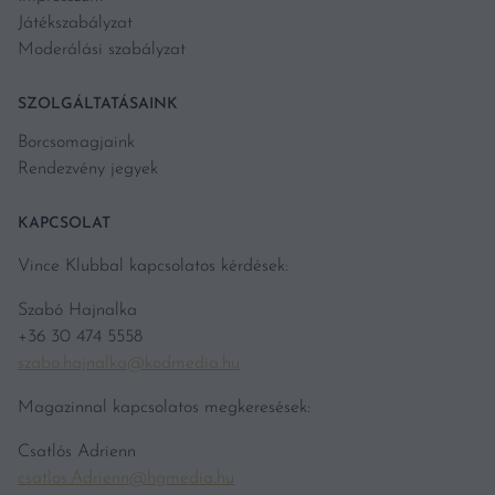
Játékszabályzat
Moderálási szabályzat
SZOLGÁLTATÁSAINK
Borcsomagjaink
Rendezvény jegyek
KAPCSOLAT
Vince Klubbal kapcsolatos kérdések:
Szabó Hajnalka
+36 30 474 5558
szabo.hajnalka@kodmedia.hu
Magazinnal kapcsolatos megkeresések:
Csatlós Adrienn
csatlos.Adrienn@hgmedia.hu