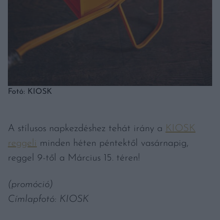
Fotó: KIOSK
A stílusos napkezdéshez tehát irány a
KIOSK
reggeli
minden héten péntektől vasárnapig,
reggel 9-től a Március 15. téren!
(promóció)
Címlapfotó: KIOSK