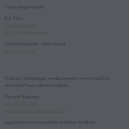
Üzleti megkeresések:
Ertl Flóra
+36 70 601 1929
ertl.flora@hgmedia.hu
Sajtótájékoztatók, -közlemények
vince@vince.hu
Hirdetési lehetőségek, rendezvényeken történő kiállítói
részvétellel kapcsolatos kérdések:
Németh Boglárka
+36 30 975 2652
nemeth.boglarka@kodmedia.hu
Jegyvásárlással kapcsolatos technikai kérdések: