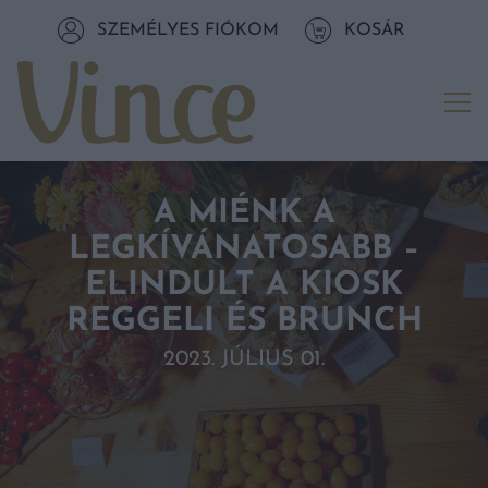
Tovább a navigációhoz
SZEMÉLYES FIÓKOM
KOSÁR
Tovább a tartalomhoz
Me
A MIÉNK A
LEGKÍVÁNATOSABB –
ELINDULT A KIOSK
REGGELI ÉS BRUNCH
2023. JÚLIUS 01.