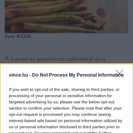
Fotó: KIOSK
A krémes és gyümölcsös zabkásától és a
felejthetlen ízű, citrusos kókuszjoghurtos
vince.hu -
Do Not Process My Personal Information
granolától kezdve az édes és sós croissantokon át
a legkülönfélébb tojásételekig, toastokig, szaftos
If you wish to opt-out of the sale, sharing to third parties, or
szendvicsekig minden megtalálható a menüben,
processing of your personal or sensitive information for
targeted advertising by us, please use the below opt-out
ami a reggeliről az ember eszébe juthat. Még a
section to confirm your selection. Please note that after your
nagymama vajas-lekváros kenyere is. A dilemma
opt-out request is processed you may continue seeing
interest-based ads based on personal information utilized by
tehát nem az, mit ehet a vendég, hanem, hogy
us or personal information disclosed to third parties prior to
mit egyen egy ekkora széles, és különféle