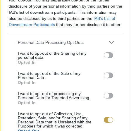
your opt-out. You may separately opt-out of the further
allergénekre figyelemmel lévő kínálatból.
disclosure of your personal information by third parties on the
IAB’s list of downstream participants. This information may
Merthogy a KIOSK-ban alaptétel, hogy a tej- és
also be disclosed by us to third parties on the
IAB’s List of
gluténérzékenyek, illetve a vegánok is
Downstream Participants
that may further disclose it to other
third parties.
választhassanak az étlapról. A tojásokat pedig
annyiféleképpen kérhetik a vendégek,
Please note that this website/app uses one or more Google
Personal Data Processing Opt Outs
services and may gather and store information including but
ahányféleképp csak kigondolják.
not limited to your visit or usage behaviour. You may click to
I want to opt-out of the Sharing of my
personal data.
grant or deny consent to Google and its third-party tags to
Opted In
use your data for below specified purposes in below Google
consent section.
I want to opt-out of the Sale of my
Personal Data.
Opted In
I want to opt-out of processing my
Personal Data for Targeted Advertising.
Opted In
I want to opt-out of Collection, Use,
Retention, Sale, and/or Sharing of my
Personal Data that Is Unrelated with the
Purposes for which it was collected.