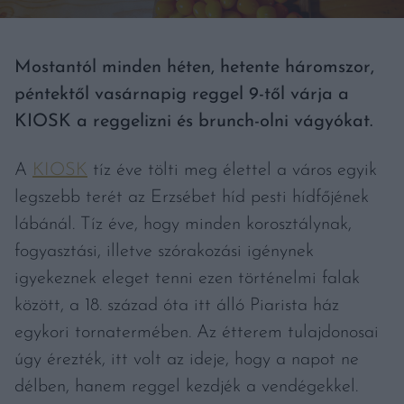
Mostantól minden héten, hetente háromszor,
péntektől vasárnapig reggel 9-től várja a
KIOSK a reggelizni és brunch-olni vágyókat.
A
KIOSK
tíz éve tölti meg élettel a város egyik
legszebb terét az Erzsébet híd pesti hídfőjének
lábánál. Tíz éve, hogy minden korosztálynak,
fogyasztási, illetve szórakozási igénynek
igyekeznek eleget tenni ezen történelmi falak
között, a 18. század óta itt álló Piarista ház
egykori tornatermében. Az étterem tulajdonosai
úgy érezték, itt volt az ideje, hogy a napot ne
délben, hanem reggel kezdjék a vendégekkel.