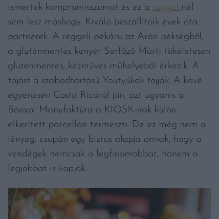
ismertek kompromisszumot és ez a
reggeli
nél
sem lesz máshogy. Kiváló beszállítóik évek óta
partnerek. A reggeli pékáru az Arán pékségből,
a gluténmentes kenyér Serfőző Márti tökéletesen
gluténmentes, kézműves műhelyéből érkezik. A
tojást a szabadtartású Youtyúkok tojják. A kávé
egyenesen Costa Ricáról jön, azt ugyanis a
Bányai Manufaktúra a KIOSK-nak külön
elkerített parcellán termeszti. De ez még nem a
lényeg, csupán egy biztos alapja annak, hogy a
vendégek nemcsak a legfinomabbat, hanem a
legjobbat is kapják.