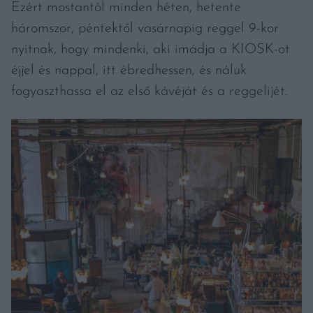
Ezért mostantól minden héten, hetente
háromszor, péntektől vasárnapig reggel 9-kor
nyitnak, hogy mindenki, aki imádja a KIOSK-ot
éjjel és nappal, itt ébredhessen, és náluk
fogyaszthassa el az első kávéját és a reggelijét.