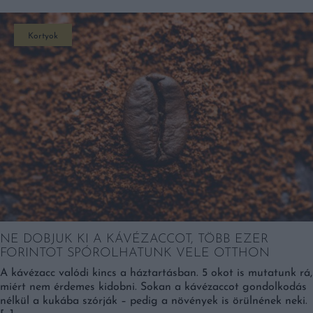
Kortyok
NE DOBJUK KI A KÁVÉZACCOT, TÖBB EZER
FORINTOT SPÓROLHATUNK VELE OTTHON
A kávézacc valódi kincs a háztartásban. 5 okot is mutatunk rá,
miért nem érdemes kidobni. Sokan a kávézaccot gondolkodás
nélkül a kukába szórják – pedig a növények is örülnének neki.