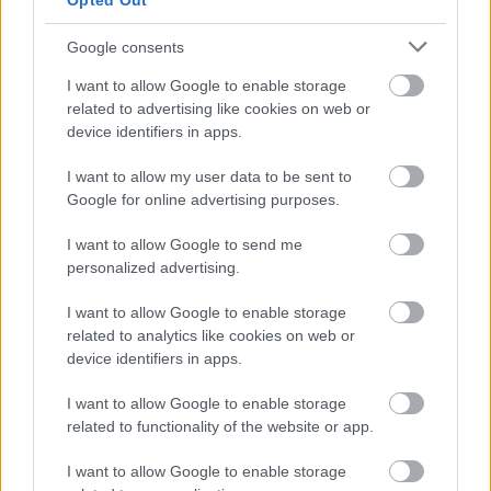
Opted Out
Google consents
Fotó: KIOSK
I want to allow Google to enable storage
related to advertising like cookies on web or
device identifiers in apps.
NINCSEN BRUNCH CHAMPAGNE
NÉLKÜL!
I want to allow my user data to be sent to
Google for online advertising purposes.
A reggeli és az ebéd közötti bőséges, lassú
I want to allow Google to send me
tempójú, jó társaságban az ízeket kiélvező
personalized advertising.
brunch-ok elengedhetetlen szereplője a
I want to allow Google to enable storage
champagne. A KIOSK-ban a Veuve Clicquot-t
related to analytics like cookies on web or
poharazzák a brunch mellé; ez a champagne
device identifiers in apps.
nemcsak a frissítő buborékokkal dobja fel a
I want to allow Google to enable storage
napindító étkezést, de kifejezetten jól párosítható
related to functionality of the website or app.
a reggeli választék fogásaival.
I want to allow Google to enable storage