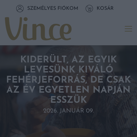
Tovább a navigációhoz
SZEMÉLYES FIÓKOM
KOSÁR
Tovább a tartalomhoz
Me
KIDERÜLT, AZ EGYIK
LEVESÜNK KIVÁLÓ
FEHÉRJEFORRÁS, DE CSAK
AZ ÉV EGYETLEN NAPJÁN
ESSZÜK
2026. JANUÁR 09.