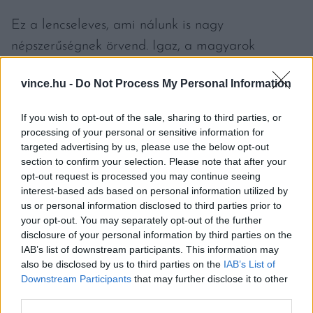
Ez a lencseleves, ami nálunk is nagy
népszerűségnek örvend. Igaz, a magyarok
fogyasztása alapvetően egy napra, január
vince.hu -
Do Not Process My Personal Information
elsejére koncentrálódik. Pedig az említett cikkben
bemutatott keleti fűszerezésű vörös lencseleves
If you wish to opt-out of the sale, sharing to third parties, or
például az év bármelyik napján kiváló választás.
processing of your personal or sensitive information for
targeted advertising by us, please use the below opt-out
A római kömény, a kurkuma és a
sáfrány
a
section to confirm your selection. Please note that after your
megszokottól eltérő ízvilágot csempésznek az
opt-out request is processed you may continue seeing
interest-based ads based on personal information utilized by
ételbe, ráadásul ezek a fűszerek a lencse
us or personal information disclosed to third parties prior to
fehérjéje mellett további jótékony hatásokat
your opt-out. You may separately opt-out of the further
hoznak be.
disclosure of your personal information by third parties on the
IAB’s list of downstream participants. This information may
also be disclosed by us to third parties on the
IAB’s List of
Címlapfotó: Beth Macdonald / Unsplash
Downstream Participants
that may further disclose it to other
third parties.