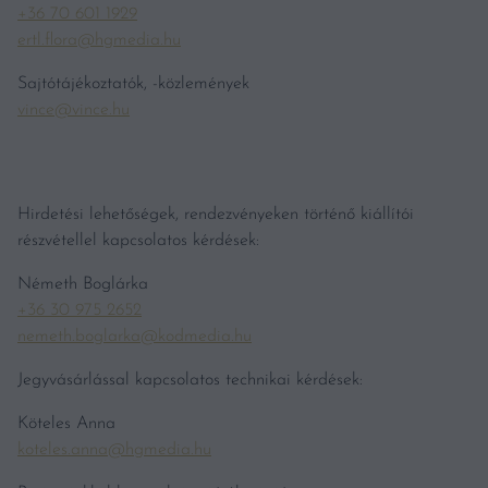
+36 70 601 1929
ertl.flora@hgmedia.hu
Sajtótájékoztatók, -közlemények
vince@vince.hu
Hirdetési lehetőségek, rendezvényeken történő kiállítói
részvétellel kapcsolatos kérdések:
Németh Boglárka
+36 30 975 2652
nemeth.boglarka@kodmedia.hu
Jegyvásárlással kapcsolatos technikai kérdések:
Köteles Anna
koteles.anna@hgmedia.hu