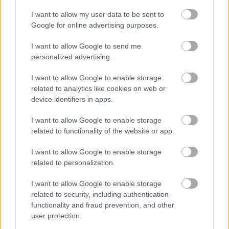
I want to allow my user data to be sent to
Kortyok
Google for online advertising purposes.
I want to allow Google to send me
personalized advertising.
I want to allow Google to enable storage
related to analytics like cookies on web or
device identifiers in apps.
I want to allow Google to enable storage
related to functionality of the website or app.
I want to allow Google to enable storage
EGY ÚJABB HELYEN VÉGZIK MÁR A BOROK
related to personalization.
ANALITIKAI VIZSGÁLATÁT!
A Nemzeti Akkreditáló Hatóság döntése értelmében
I want to allow Google to enable storage
mostantól egy újabb intézetben végzik a borok forgalomba
related to security, including authentication
hozatalához szükséges analitikai vizsgálatot. A Pécsi
functionality and fraud prevention, and other
Tudományegyetem Szőlészeti és Borászati Kutatóintézet
user protection.
Laboratóriuma a Nemzeti Akkreditáló Hatóság […]