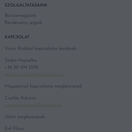
SZOLGÁLTATÁSAINK
Borcsomagjaink
Rendezvény jegyek
KAPCSOLAT
Vince Klubbal kapcsolatos kérdések:
Szabó Hajnalka
+36 30 474 5558
szabo.hajnalka@kodmedia.hu
Magazinnal kapcsolatos megkeresések:
Csatlós Adrienn
csatlos.Adrienn@hgmedia.hu
Üzleti megkeresések:
Ertl Flóra