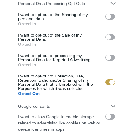
Please note that this website/app uses one or more Google
Personal Data Processing Opt Outs
services and may gather and store information including but
not limited to your visit or usage behaviour. You may click to
I want to opt-out of the Sharing of my
personal data.
grant or deny consent to Google and its third-party tags to
Opted In
use your data for below specified purposes in below Google
consent section.
I want to opt-out of the Sale of my
Personal Data.
Opted In
I want to opt-out of processing my
Personal Data for Targeted Advertising.
Opted In
I want to opt-out of Collection, Use,
Retention, Sale, and/or Sharing of my
Personal Data that Is Unrelated with the
Purposes for which it was collected.
Opted Out
Google consents
I want to allow Google to enable storage
EZEK IS ÉRDEKELHETNEK
related to advertising like cookies on web or
device identifiers in apps.