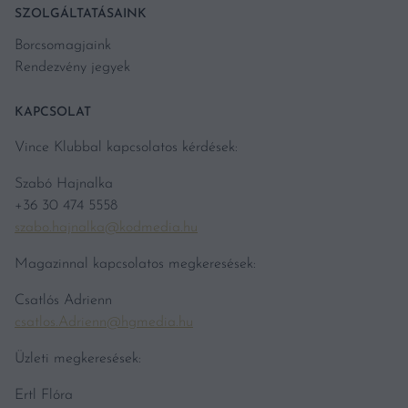
SZOLGÁLTATÁSAINK
Borcsomagjaink
Rendezvény jegyek
KAPCSOLAT
Vince Klubbal kapcsolatos kérdések:
Szabó Hajnalka
+36 30 474 5558
szabo.hajnalka@kodmedia.hu
Magazinnal kapcsolatos megkeresések:
Csatlós Adrienn
csatlos.Adrienn@hgmedia.hu
Üzleti megkeresések:
Ertl Flóra