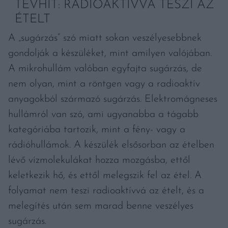
TÉVHIT: RADIOAKTÍVVÁ TESZI AZ
ÉTELT
A „sugárzás” szó miatt sokan veszélyesebbnek
gondolják a készüléket, mint amilyen valójában.
A mikrohullám valóban egyfajta sugárzás, de
nem olyan, mint a röntgen vagy a radioaktív
anyagokból származó sugárzás. Elektromágneses
hullámról van szó, ami ugyanabba a tágabb
kategóriába tartozik, mint a fény- vagy a
rádióhullámok. A készülék elsősorban az ételben
lévő vízmolekulákat hozza mozgásba, ettől
keletkezik hő, és ettől melegszik fel az étel. A
folyamat nem teszi radioaktívvá az ételt, és a
melegítés után sem marad benne veszélyes
sugárzás.