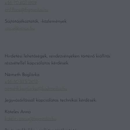
+36 70 601 1929
ertl.flora@hgmedia.hu
Sajtótájékoztatók, -közlemények
vince@vince.hu
Hirdetési lehetőségek, rendezvényeken történő kiállítói
részvétellel kapcsolatos kérdések:
Németh Boglárka
+36 30 975 2652
nemeth.boglarka@kodmedia.hu
Jegyvásárlással kapcsolatos technikai kérdések:
Köteles Anna
koteles.anna@hgmedia.hu