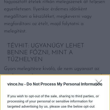
fagyasztott ételek ritkán melegszenek át teljesen
egyenletesen. Ilyenkor érdemes időnként
megállítani a készüléket, megkeverni vagy
megfordítani az ételt, majd folytatni a
melegítést.
TÉVHIT: UGYANÚGY LEHET
BENNE FŐZNI, MINT A
TŰZHELYEN
Gyors melegítésre kiváló, de nem ugyanazt az
eredményt adja, mint a sütő vagy a serpenyő. A
pirított, karamellizált ízekhez nagy mennyiségű,
vince.hu -
Do Not Process My Personal Information
száraz hőre van szükség. Ilyenkor indul be az
If you wish to opt-out of the sale, sharing to third parties, or
úgynevezett
Maillard-reakció
, ami a sült húsok,
processing of your personal or sensitive information for
pirított zöldségek vagy ropogós kenyerek
targeted advertising by us, please use the below opt-out