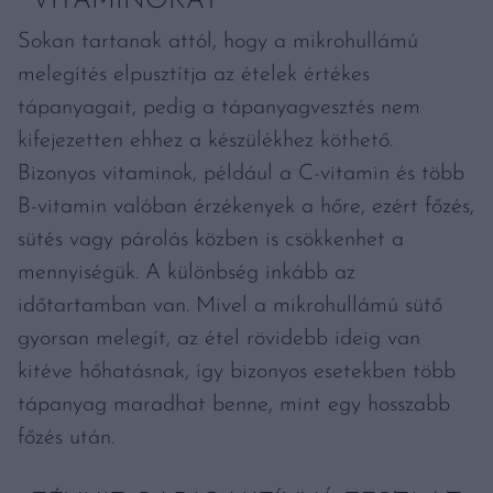
VITAMINOKAT
Sokan tartanak attól, hogy a mikrohullámú
melegítés elpusztítja az ételek értékes
tápanyagait, pedig a tápanyagvesztés nem
kifejezetten ehhez a készülékhez köthető.
Bizonyos vitaminok, például a C-vitamin és több
B-vitamin valóban érzékenyek a hőre, ezért főzés,
sütés vagy párolás közben is csökkenhet a
mennyiségük. A különbség inkább az
időtartamban van. Mivel a mikrohullámú sütő
gyorsan melegít, az étel rövidebb ideig van
kitéve hőhatásnak, így bizonyos esetekben több
tápanyag maradhat benne, mint egy hosszabb
főzés után.