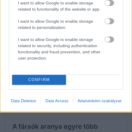
I want to allow Google to enable storage
gyorsan felforrósodhatnak, ez pedig elősegítheti,
related to functionality of the website or app.
hogy a műanyag edényből nemkívánatos
I want to allow Google to enable storage
anyagok oldódjanak ki. Különösen a régi,
related to personalization.
repedezett, elszíneződött vagy sokszor használt
I want to allow Google to enable storage
dobozokkal érdemes vigyázni. Ezek könnyebben
related to security, including authentication
sérülnek, és melegítéskor nagyobb eséllyel
functionality and fraud prevention, and other
user protection.
engedhetnek ki mikrorészecskéket vagy
adalékanyagokat. Ha tehetjük, válasszunk inkább
üveg- vagy kerámiaedényt, műanyagból pedig
CONFIRM
csak olyat használjunk, amelyen egyértelműen
szerepel, hogy mikrohullámú sütőben is
Data Deletion
Data Access
Adatvédelmi szabályzat
biztonságos.