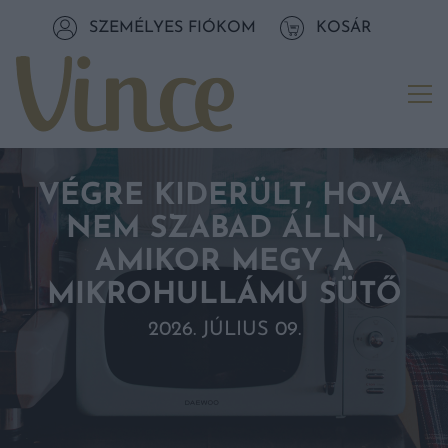
Tovább a navigációhoz
SZEMÉLYES FIÓKOM
KOSÁR
Tovább a tartalomhoz
Me
VÉGRE KIDERÜLT, HOVA
NEM SZABAD ÁLLNI,
AMIKOR MEGY A
MIKROHULLÁMÚ SÜTŐ
2026. JÚLIUS 09.