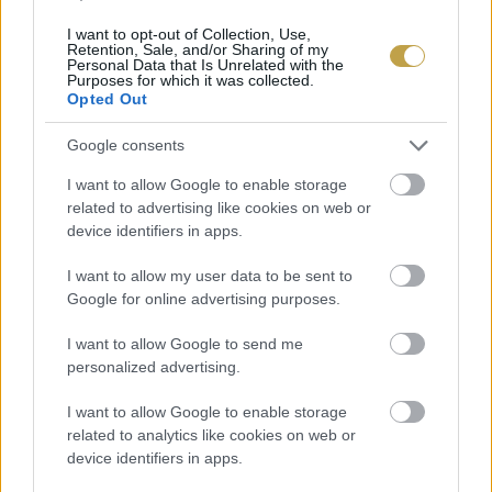
mikrohullámú sütőben az étel nem minden
pontja melegszik át egyszerre. A hullámok nem
I want to opt-out of Collection, Use,
Retention, Sale, and/or Sharing of my
Personal Data that Is Unrelated with the
egyenletesen oszlanak el a sütőtérben, ezért
Purposes for which it was collected.
alakulhatnak ki melegebb és hűvösebb részek.
Opted Out
Éppen ezért érdemes 30-60 másodpercenként
Google consents
megkeverni vagy átforgatni az ételt.
I want to allow Google to enable storage
related to advertising like cookies on web or
device identifiers in apps.
I want to allow my user data to be sent to
Google for online advertising purposes.
TÉVHIT: BÁRMILYEN MŰANYAG
DOBOZ BIZTONSÁGOS BENNE
I want to allow Google to send me
personalized advertising.
A fémmel valóban óvatosnak kell lenni, de ez
I want to allow Google to enable storage
nem jelenti azt, hogy a műanyag automatikusan
related to analytics like cookies on web or
jó választás. Melegítés közben a zsírosabb,
device identifiers in apps.
olajosabb ételek bizonyos pontokon nagyon