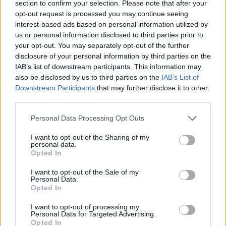
section to confirm your selection. Please note that after your
jellegzetes ízét és színét adja. A mikrohullámú
opt-out request is processed you may continue seeing
sütő ezzel szemben elsősorban az ételben lévő
interest-based ads based on personal information utilized by
us or personal information disclosed to third parties prior to
vizet melegíti fel, ezért inkább átforrósítja az
your opt-out. You may separately opt-out of the further
ételt, mintsem megpirítja. Vagyis egy fogás
disclosure of your personal information by third parties on the
teljesen átmelegedhet benne, de nem kapja meg
IAB’s list of downstream participants. This information may
also be disclosed by us to third parties on the
IAB’s List of
azt az aranybarna kérget és mélyebb, sült
Downstream Participants
that may further disclose it to other
aromát, amit hagyományos sütéssel vagy
third parties.
serpenyőben érnénk el.
Please note that this website/app uses one or more Google
Personal Data Processing Opt Outs
services and may gather and store information including but
not limited to your visit or usage behaviour. You may click to
I want to opt-out of the Sharing of my
personal data.
grant or deny consent to Google and its third-party tags to
Opted In
use your data for below specified purposes in below Google
consent section.
I want to opt-out of the Sale of my
TÉVHIT: UGYANÚGY MELEGÍT,
Personal Data.
Opted In
MINT A SÜTŐ
I want to opt-out of processing my
Valójában természetes jelenség, hogy egy
Personal Data for Targeted Advertising.
Opted In