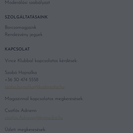
Moderálási szabályzat
SZOLGÁLTATÁSAINK
Borcsomagjaink
Rendezvény jegyek
KAPCSOLAT
Vince Klubbal kapcsolatos kérdések:
Szabó Hajnalka
+36 30 474 5558
szabo.hajnalka@kodmedia.hu
Magazinnal kapcsolatos megkeresések:
Csatlós Adrienn
csatlos.Adrienn@hgmedia.hu
Üzleti megkeresések: