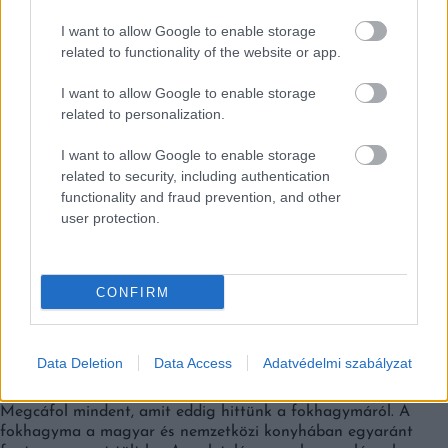
I want to allow Google to enable storage
related to functionality of the website or app.
Falatok
I want to allow Google to enable storage
related to personalization.
I want to allow Google to enable storage
related to security, including authentication
functionality and fraud prevention, and other
user protection.
CONFIRM
LETAROLJA AZ INTERNETET AZ ÚJ FOKHAGYMA-
Data Deletion
Data Access
Adatvédelmi szabályzat
TRÜKK!
Megcáfol mindent, amit eddig hittünk a fokhagymáról. A
fokhagyma a magyar és nemzetközi konyhában egyaránt