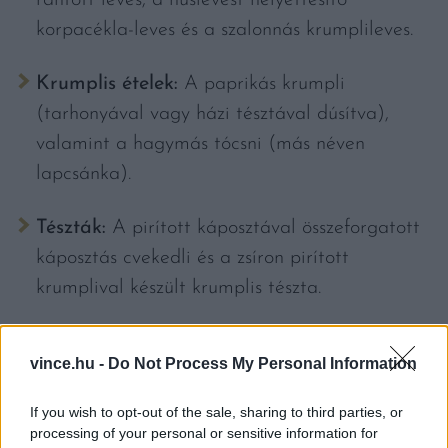
rántott leves, a húslevest helyettesítő
korpacékla-leves és a szalonnás krumplileves.
Krumplis ételek:
A paprikás krumpli
(tarhonyával vagy házi tésztával dúsítva),
valamint a hagymás tócsni (más néven
lapcsánka).
Tészták:
A pirított káposztával összeforgatott
káposztás cvekedli és a zsíron pirított
krumplival készült krumplis tészta.
Főzelékek:
A hagyományos
sárgaborsó
-főzelék
vince.hu -
Do Not Process My Personal Information
vagy a szalonnazsírral és tejföllel készített
krumplifőzelék.
If you wish to opt-out of the sale, sharing to third parties, or
processing of your personal or sensitive information for