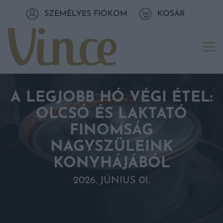
Tovább a navigációhoz
SZEMÉLYES FIÓKOM
KOSÁR
Tovább a tartalomhoz
Me
A LEGJOBB HÓ VÉGI ÉTEL:
OLCSÓ ÉS LAKTATÓ
FINOMSÁG
NAGYSZÜLEINK
KONYHÁJÁBÓL
2026. JÚNIUS 01.