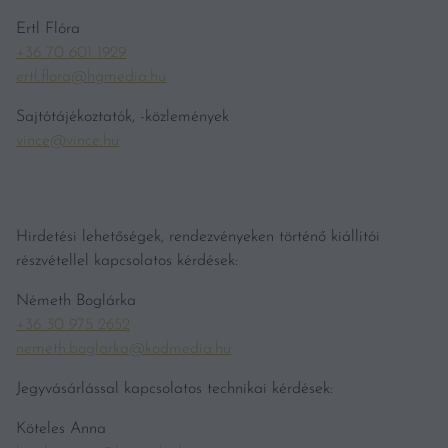
Ertl Flóra
+36 70 601 1929
ertl.flora@hgmedia.hu
Sajtótájékoztatók, -közlemények
vince@vince.hu
Hirdetési lehetőségek, rendezvényeken történő kiállítói
részvétellel kapcsolatos kérdések:
Németh Boglárka
+36 30 975 2652
nemeth.boglarka@kodmedia.hu
Jegyvásárlással kapcsolatos technikai kérdések:
Köteles Anna