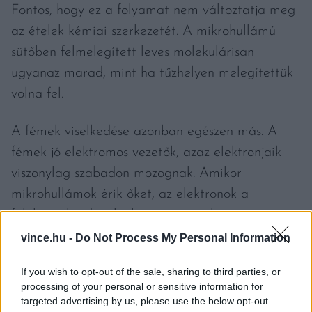
Fontos, hogy ez a folyamat nem változtatja meg
az ételek kémiai szerkezetét. A mikrohullámú
sütőben felmelegített leves molekulárisan
ugyanaz marad, mint ha tűzhelyen melegítettük
volna fel.
A fémek viselkedése azonban egészen más. A
fémek jó elektromos vezetők, azaz elektronjaik
viszonylag szabadon mozognak. Amikor
mikrohullámok érik őket, az elektronok a
felületen kezdenek el mozogni, és bizonyos
pontokon – például éles sarkoknál vagy kis
vince.hu -
Do Not Process My Personal Information
résekben – nagy elektromos feszültség alakulhat
If you wish to opt-out of the sale, sharing to third parties, or
ki. Ilyenkor előfordulhat, hogy a levegő
processing of your personal or sensitive information for
molekuláiból elektronok szakadnak ki, és ionizált
targeted advertising by us, please use the below opt-out