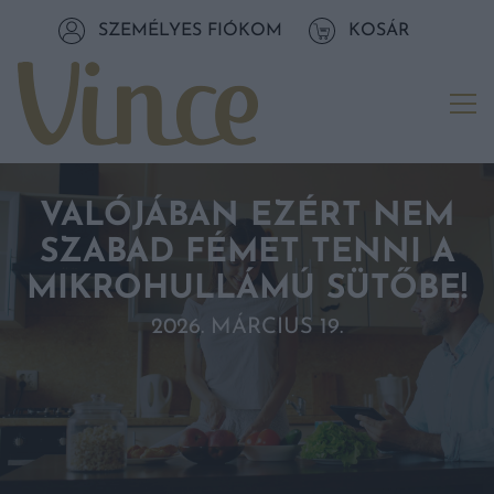
Tovább a navigációhoz
SZEMÉLYES FIÓKOM
KOSÁR
Tovább a tartalomhoz
Me
VALÓJÁBAN EZÉRT NEM
SZABAD FÉMET TENNI A
MIKROHULLÁMÚ SÜTŐBE!
2026. MÁRCIUS 19.