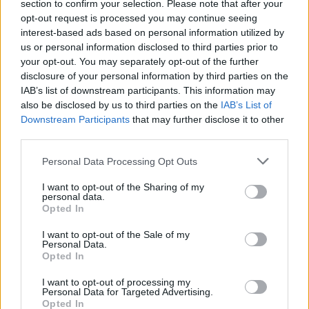
section to confirm your selection. Please note that after your
gáz, úgynevezett plazma jön létre. Ez
opt-out request is processed you may continue seeing
a jelenség látványos, villámszerű szikrák
interest-based ads based on personal information utilized by
us or personal information disclosed to third parties prior to
formájában jelenik meg a sütő belsejében.
your opt-out. You may separately opt-out of the further
disclosure of your personal information by third parties on the
Éppen ezért veszélyes a villát, az alufóliát vagy
IAB’s list of downstream participants. This information may
also be disclosed by us to third parties on the
IAB’s List of
más éles, hegyes fémtárgyat a mikróba tenni. A
Downstream Participants
that may further disclose it to other
mikrohullámok energiája ezeknél a pontoknál
third parties.
koncentrálódhat, ami könnyen szikraképződéshez
Please note that this website/app uses one or more Google
Personal Data Processing Opt Outs
vezethet, és akár a készülék belsejét is
services and may gather and store information including but
not limited to your visit or usage behaviour. You may click to
I want to opt-out of the Sharing of my
károsíthatja. Érdekes módon azonban nem
personal data.
grant or deny consent to Google and its third-party tags to
Opted In
minden fém okoz problémát. Ha például egy
use your data for below specified purposes in below Google
kanál egy tál levesben van, és nem ér hozzá a
consent section.
I want to opt-out of the Sale of my
Personal Data.
sütő falához, általában nem történik semmi. Sőt,
Opted In
egyes mikrohullámú csomagolások kifejezetten
I want to opt-out of processing my
vékony fémréteget használnak arra, hogy az étel
Personal Data for Targeted Advertising.
Opted In