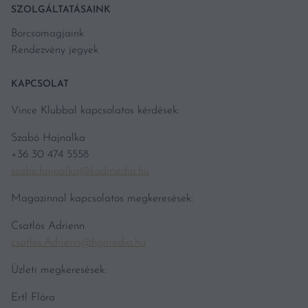
SZOLGÁLTATÁSAINK
Borcsomagjaink
Rendezvény jegyek
KAPCSOLAT
Vince Klubbal kapcsolatos kérdések:
Szabó Hajnalka
+36 30 474 5558
szabo.hajnalka@kodmedia.hu
Magazinnal kapcsolatos megkeresések:
Csatlós Adrienn
csatlos.Adrienn@hgmedia.hu
Üzleti megkeresések:
Ertl Flóra