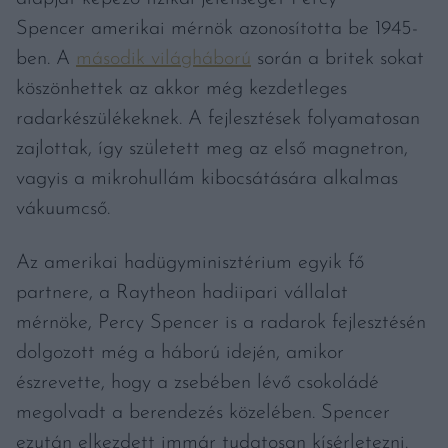
Spencer amerikai mérnök azonosította be 1945-
ben. A
második világháború
során a britek sokat
köszönhettek az akkor még kezdetleges
radarkészülékeknek. A fejlesztések folyamatosan
zajlottak, így született meg az első magnetron,
vagyis a mikrohullám kibocsátására alkalmas
vákuumcső.
Az amerikai hadügyminisztérium egyik fő
partnere, a Raytheon hadiipari vállalat
mérnöke, Percy Spencer is a radarok fejlesztésén
dolgozott még a háború idején, amikor
észrevette, hogy a zsebében lévő csokoládé
megolvadt a berendezés közelében. Spencer
ezután elkezdett immár tudatosan kísérletezni.