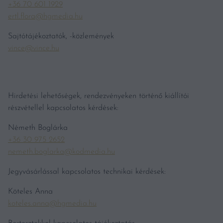
+36 70 601 1929
ertl.flora@hgmedia.hu
Sajtótájékoztatók, -közlemények
vince@vince.hu
Hirdetési lehetőségek, rendezvényeken történő kiállítói
részvétellel kapcsolatos kérdések:
Németh Boglárka
+36 30 975 2652
nemeth.boglarka@kodmedia.hu
Jegyvásárlással kapcsolatos technikai kérdések:
Köteles Anna
koteles.anna@hgmedia.hu