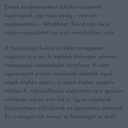
Ennek eredményeként a kukoricaszemek
kipattogtak, egy tojás pedig – nem kis
meglepetésre – felrobbant. Rövid időn belül
aztán megszületett az első mikrohullámú sütő.
A technológia kulcsa az elektromágneses
sugárzás és a víz. A legtöbb élelmiszer jelentős
mennyiségű vízmolekulát tartalmaz. A vizet
úgynevezett poláris molekulák alkotják: egyik
végük enyhén pozitív, a másik enyhén negatív
töltésű. A mikrohullámok elektromos tere gyorsan
váltakozó irányú erőt fejt ki, így a molekulák
folyamatosan elfordulnak és egymáshoz ütköznek.
Ez a mozgás hőt termel és felmelegíti az ételt.