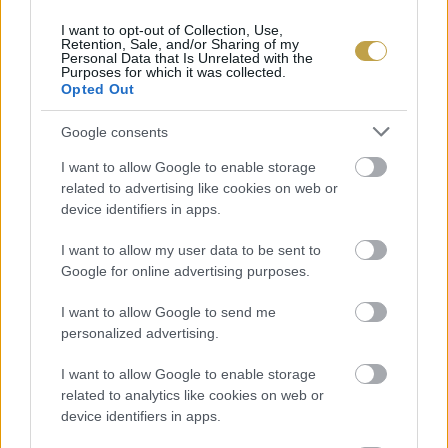
felszíne ropogósabbra süljön.
I want to opt-out of Collection, Use,
Retention, Sale, and/or Sharing of my
Personal Data that Is Unrelated with the
A mikró tehát nem azért jelenthet veszélyeket,
Purposes for which it was collected.
mert sugárzást használ. A mikrohullámok
Opted Out
energiája túl alacsony ahhoz, hogy károsítsa a
Google consents
molekulákat vagy a DNS-t. A legtöbb problémát
I want to allow Google to enable storage
inkább az okozza, ha a hullámok váratlanul
related to advertising like cookies on web or
koncentrálódnak – például egy fémtárgy éles
device identifiers in apps.
szélén.
I want to allow my user data to be sent to
Google for online advertising purposes.
I want to allow Google to send me
personalized advertising.
I want to allow Google to enable storage
related to analytics like cookies on web or
device identifiers in apps.