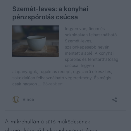
A mikrohullámú sütő működésének
alapját képező fizikai jelenséget Percy