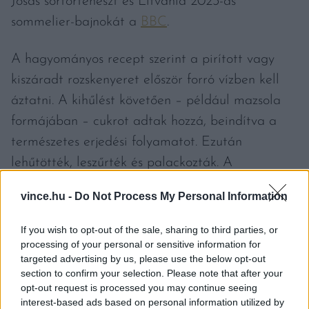
Josas sörtörténészt és Litvánia 2023-as
sommelier-bajnokát a
BBC
.
A hagyományos recept szerint a pirított vagy
kiszáradt rozskenyeret először forró vízben kell
áztatni. A kihűlést követően – például mazsola
formájában – cukrot adtak hozzá, beindítva a
természetes erjedési folyamatot. Ezután
lehűtötték, leszűrték és palackozták. A
végeredmény egy savanykás, enyhén pezsgő ital,
vince.hu -
Do Not Process My Personal Information
aminek az alkoholtartalma 1 százalék körül
alakul – akárcsak a kombuchának. A 20.
If you wish to opt-out of the sale, sharing to third parties, or
századtól, a cukor elterjedésével, a savanykás ízt
processing of your personal or sensitive information for
targeted advertising by us, please use the below opt-out
rendszeresen ellensúlyozták. Részben ez okozta a
section to confirm your selection. Please note that after your
„vesztét”: a kóla megjelenésével mind több cukrot
opt-out request is processed you may continue seeing
interest-based ads based on personal information utilized by
raktak bele, ezzel viszont elvesztette saját