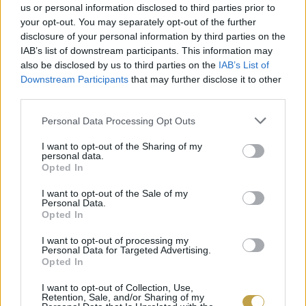
us or personal information disclosed to third parties prior to
karakterét.
your opt-out. You may separately opt-out of the further
disclosure of your personal information by third parties on the
IAB’s list of downstream participants. This information may
A gira gyakran került a karácsonyi és a húsvéti
also be disclosed by us to third parties on the
IAB’s List of
asztalokra is, ám mivel tele van immunerősítő
Downstream Participants
that may further disclose it to other
third parties.
probiotikumokkal is, mézzel, gyógynövénnyel,
gyömbérrel keverve megfázásnál is gyakran
Please note that this website/app uses one or more Google
Personal Data Processing Opt Outs
services and may gather and store information including but
bevetették. Most egyre többen fedezik fel
not limited to your visit or usage behaviour. You may click to
I want to opt-out of the Sharing of my
personal data.
maguknak „csak úgy”. A kombucha sikerén
grant or deny consent to Google and its third-party tags to
Opted In
use your data for below specified purposes in below Google
felbuzdulva egyre több manufaktúra veszi fel a
consent section.
I want to opt-out of the Sale of my
kínálatába.
Personal Data.
Opted In
I want to opt-out of processing my
Personal Data for Targeted Advertising.
Opted In
I want to opt-out of Collection, Use,
Retention, Sale, and/or Sharing of my