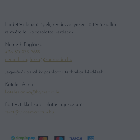
Hirdetési lehetőségek, rendezvényeken történő kiállítói
részvétellel kapcsolatos kérdések:
Németh Boglárka
+36 30 975 2652
nemeth.boglarka@kodmedia.hu
Jegyvásárlással kapcsolatos technikai kérdések:
Köteles Anna
koteles.anna@hgmedia.hu
Bortesztekkel kapcsolatos tájékoztatás
teszt@vincemagazin.hu