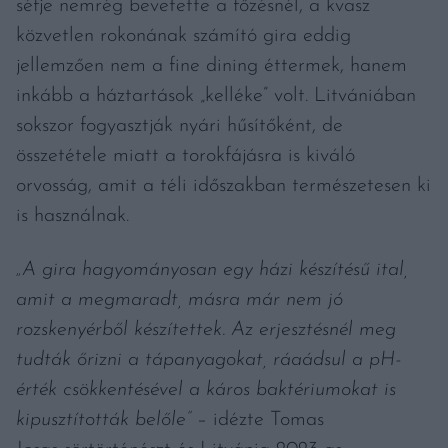
séfje nemrég bevetette a főzésnél, a kvasz
közvetlen rokonának számító gira eddig
jellemzően nem a fine dining éttermek, hanem
inkább a háztartások „kelléke” volt. Litvániában
sokszor fogyasztják nyári hűsítőként, de
összetétele miatt a torokfájásra is kiváló
orvosság, amit a téli időszakban természetesen ki
is használnak.
„A gira hagyományosan egy házi készítésű ital,
amit a megmaradt, másra már nem jó
rozskenyérből készítettek. Az erjesztésnél meg
tudták őrizni a tápanyagokat, ráaádsul a pH-
érték csökkentésével a káros baktériumokat is
kipusztították belőle”
– idézte Tomas