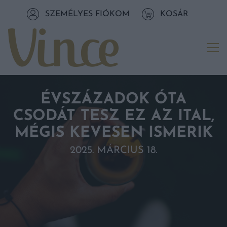
Tovább a navigációhoz
SZEMÉLYES FIÓKOM
KOSÁR
Tovább a tartalomhoz
Me
ÉVSZÁZADOK ÓTA
CSODÁT TESZ EZ AZ ITAL,
MÉGIS KEVESEN ISMERIK
2025. MÁRCIUS 18.