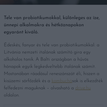
Tele van probiotikumokkal, különleges az íze,
ünnepi alkalmakra és hétköznapokon
egyaránt kiváló.
Édeskés, fanyar és tele van probiotikumokkal: a
Litvánia nemzeti italának számító gira egy
alkoholos tonik. A Balti országban a hűvös
hónapok egyik legkedveltebb italának számít.
Mostanában ráadásul reneszánszát éli, hiszen a
kisüzemi sörfőzdék és a
kombuchá
sok is elkezdték
felfedezni maguknak – olvasható a
drive.hu
oldalon.