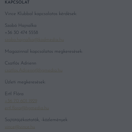
KAPCSOLAT
Vince Klubbal kapcsolatos kérdések:
Szabó Hajnalka
+36 30 474 5558
szabo.hajnalka@kodmedia.hu
Magazinnal kapcsolatos megkeresések:
Csatlós Adrienn
csatlos.Adrienn@hgmedia.hu
Üzleti megkeresések:
Ertl Flóra
+36 70 601 1929
ertl.flora@hgmedia.hu
Sajtótájékoztatók, -közlemények
vince@vince.hu