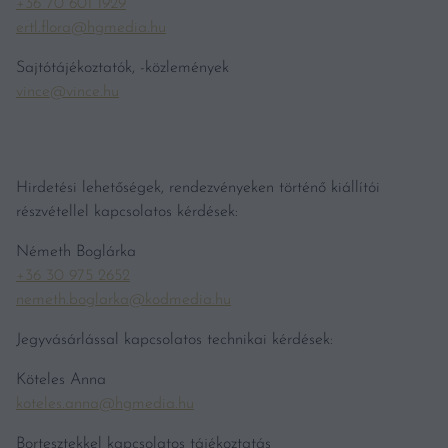
+36 70 601 1929
ertl.flora@hgmedia.hu
Sajtótájékoztatók, -közlemények
vince@vince.hu
Hirdetési lehetőségek, rendezvényeken történő kiállítói
részvétellel kapcsolatos kérdések:
Németh Boglárka
+36 30 975 2652
nemeth.boglarka@kodmedia.hu
Jegyvásárlással kapcsolatos technikai kérdések:
Köteles Anna
koteles.anna@hgmedia.hu
Bortesztekkel kapcsolatos tájékoztatás