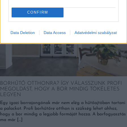
Kortyok
CONFIRM
Data Deletion
Data Access
Adatvédelmi szabályzat
BORHŰTŐ OTTHONRA? ÍGY VÁLASSZUNK PROFI
MEGOLDÁST, HOGY A BOR MINDIG TÖKÉLETES
LEGYEN
Egy igazi borrajongónak már nem elég a hűtőajtóban tartani
a palackot. Profi borhűtőre otthon is szükség lehet ahhoz,
hogy a bor mindig a legjobb formáját hozza. A borfogyasztás
ma már […]