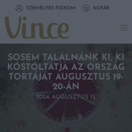
Tovább a navigációhoz
SZEMÉLYES FIÓKOM
KOSÁR
Tovább a tartalomhoz
Me
SOSEM TALÁLNÁNK KI, KI
KÓSTOLTATJA AZ ORSZÁG
TORTÁJÁT AUGUSZTUS 19-
20-ÁN
2024. AUGUSZTUS 15.