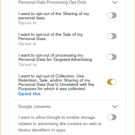
Please note that this website/app uses one or more Google
Personal Data Processing Opt Outs
services and may gather and store information including but
not limited to your visit or usage behaviour. You may click to
I want to opt-out of the Sharing of my
personal data.
grant or deny consent to Google and its third-party tags to
Opted In
use your data for below specified purposes in below Google
consent section.
I want to opt-out of the Sale of my
Personal Data.
Opted In
I want to opt-out of processing my
Personal Data for Targeted Advertising.
Opted In
I want to opt-out of Collection, Use,
Retention, Sale, and/or Sharing of my
Personal Data that Is Unrelated with the
Purposes for which it was collected.
Opted Out
Google consents
Címlapfotó: Magyar Cukrász Ipartestület
I want to allow Google to enable storage
related to advertising like cookies on web or
device identifiers in apps.