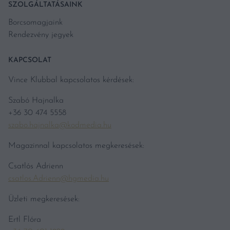
SZOLGÁLTATÁSAINK
Borcsomagjaink
Rendezvény jegyek
KAPCSOLAT
Vince Klubbal kapcsolatos kérdések:
Szabó Hajnalka
+36 30 474 5558
szabo.hajnalka@kodmedia.hu
Magazinnal kapcsolatos megkeresések:
Csatlós Adrienn
csatlos.Adrienn@hgmedia.hu
Üzleti megkeresések:
Ertl Flóra