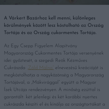
A Várkert Bazárhoz kell menni, különleges
körülmények között lesz kóstolható az Ország
Tortája és az Ország cukormentes Tortája.
Az Egy Csepp Figyelem Alapítvány
Magyarország Cukormentes Tortája versenyének
idei győztesét, a szegedi Reök Kézműves
Cukrászda
„Zöld Málna”
elnevezésű kreációját is
megkóstolhatja a nagyközönség a Magyarország
Tortájával, a „Mákvirággal” együtt a Magyar
Ízek Utcája rendezvényen. A minőség ezúttal is
garantált: két jelenlegi és két korábbi nyertes
cukrászda készíti el és kínálja az országtortákat a