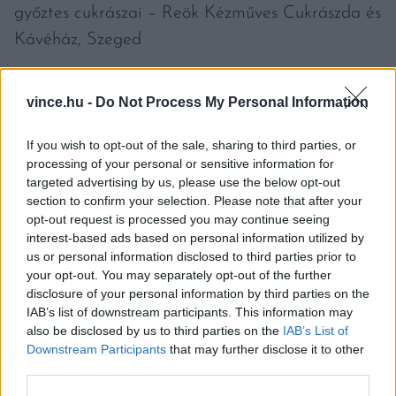
győztes cukrászai – Reök Kézműves Cukrászda és
Kávéház, Szeged
Zila László
, mestercukrász, feltaláló, a
vince.hu -
Do Not Process My Personal Information
Magyarország Tortája verseny négyszeres- és a
Magyarország Cukormentes Tortája verseny első
If you wish to opt-out of the sale, sharing to third parties, or
processing of your personal or sensitive information for
győztese – Zila Kávéház és Krisztina Cukrászda,
targeted advertising by us, please use the below opt-out
Budapest
section to confirm your selection. Please note that after your
opt-out request is processed you may continue seeing
interest-based ads based on personal information utilized by
Gyuris László
, a Magyarország Cukormentes
us or personal information disclosed to third parties prior to
Tortája verseny kétszeres győztese – Virág
your opt-out. You may separately opt-out of the further
Cukrászda és Kávéház, Szeged
disclosure of your personal information by third parties on the
IAB’s list of downstream participants. This information may
also be disclosed by us to third parties on the
IAB’s List of
Mindkét napon reggeltől estig árusítják a két
Downstream Participants
that may further disclose it to other
tortát munkatársaikkal, amíg a készlet tart!
third parties.