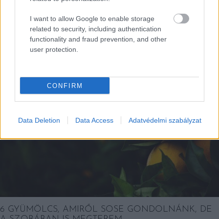
I want to allow Google to enable storage
EZEK IS ÉRDEKELHETNEK
related to security, including authentication
functionality and fraud prevention, and other
user protection.
Falatok
CONFIRM
Data Deletion
Data Access
Adatvédelmi szabályzat
6 GYÜMÖLCS, AMIRŐL SOSE GONDOLNÁNK, DE