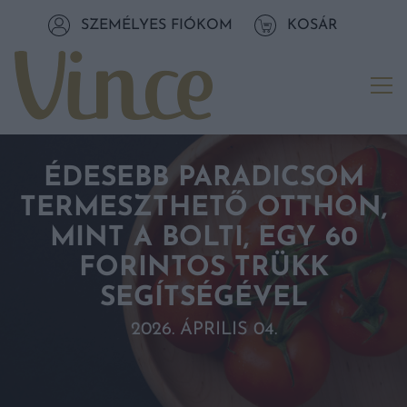
Tovább a navigációhoz
SZEMÉLYES FIÓKOM
KOSÁR
Tovább a tartalomhoz
Me
ÉDESEBB PARADICSOM
TERMESZTHETŐ OTTHON,
MINT A BOLTI, EGY 60
FORINTOS TRÜKK
SEGÍTSÉGÉVEL
2026. ÁPRILIS 04.