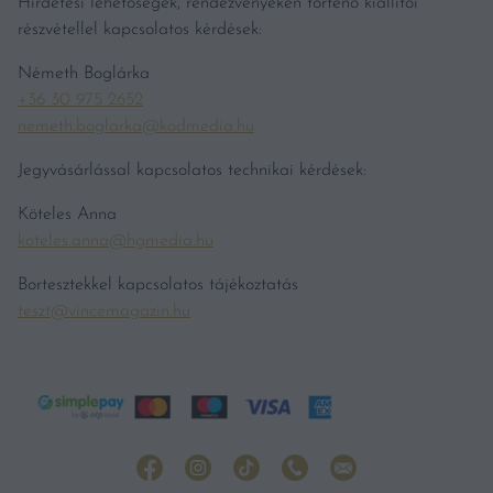
Hirdetési lehetőségek, rendezvényeken történő kiállítói
részvétellel kapcsolatos kérdések:
Németh Boglárka
+36 30 975 2652
nemeth.boglarka@kodmedia.hu
Jegyvásárlással kapcsolatos technikai kérdések:
Köteles Anna
koteles.anna@hgmedia.hu
Bortesztekkel kapcsolatos tájékoztatás
teszt@vincemagazin.hu