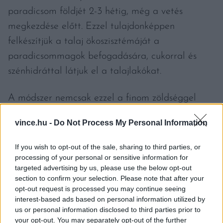
paradicsom földjét 2-3 hétig, még a vetés
megkezdése előtt. Ezzel tulajdonképpen
felkészítjük a talaj ökoszisztémáját a
paradicsommagok befogadására, cukorral és
szénhidráttal látjuk el a talajlakókat.
A módszer nemcsak ezzel a finom zöldséggel
működik, hanem bármilyen növénnyel a
vince.hu -
Do Not Process My Personal Information
kertünkben. A melasz további előnye, hogy a
paradicsomnak édesebb ízt kölcsönöz, és ezzel
If you wish to opt-out of the sale, sharing to third parties, or
visszaszerezzük azt az élményt, amit annyira
processing of your personal or sensitive information for
targeted advertising by us, please use the below opt-out
hiányolunk a boltban vásárolt termékeknél.
section to confirm your selection. Please note that after your
Ráadásul gyakorlatilag fillérekért jutunk hozzá a
opt-out request is processed you may continue seeing
interest-based ads based on personal information utilized by
mézédes paradicsomhoz: még ha bio melaszt is
us or personal information disclosed to third parties prior to
használunk, az említett egy kanál ára nem
your opt-out. You may separately opt-out of the further