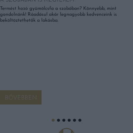
A SZOBÁBAN IS MEGTEREM
Termést hozó gyümölcsfa a szobában? Könnyebb, mint
gondolnánk! Ráadásul akár legnagyobb kedvenceink is
beköltöztethetők a lakásba.
BŐVEBBEN