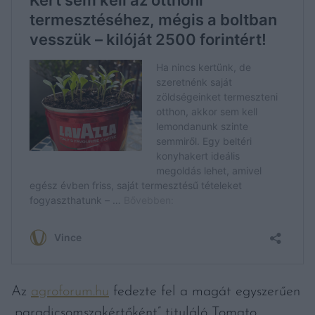
Az
agroforum.hu
fedezte fel a magát egyszerűen
„paradicsomszakértőként” tituláló Tomato