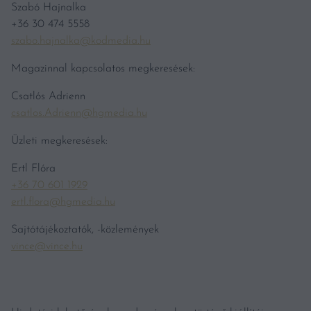
Szabó Hajnalka
+36 30 474 5558
szabo.hajnalka@kodmedia.hu
Magazinnal kapcsolatos megkeresések:
Csatlós Adrienn
csatlos.Adrienn@hgmedia.hu
Üzleti megkeresések:
Ertl Flóra
+36 70 601 1929
ertl.flora@hgmedia.hu
Sajtótájékoztatók, -közlemények
vince@vince.hu