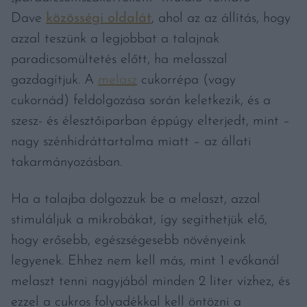
Dave
közösségi oldalát
, ahol az az állítás, hogy
azzal teszünk a legjobbat a talajnak
paradicsomültetés előtt, ha melasszal
gazdagítjuk. A
melasz
cukorrépa (vagy
cukornád) feldolgozása során keletkezik, és a
szesz- és élesztőiparban éppúgy elterjedt, mint –
nagy szénhidráttartalma miatt – az állati
takarmányozásban.
Ha a talajba dolgozzuk be a melaszt, azzal
stimuláljuk a mikrobákat, így segíthetjük elő,
hogy erősebb, egészségesebb növényeink
legyenek. Ehhez nem kell más, mint 1 evőkanál
melaszt tenni nagyjából minden 2 liter vízhez, és
ezzel a cukros folyadékkal kell öntözni a