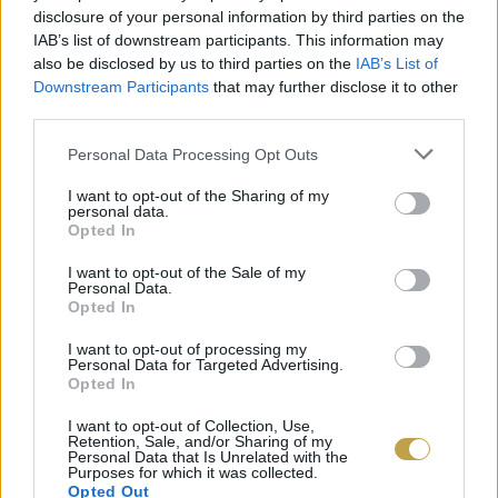
disclosure of your personal information by third parties on the
haladja meg a 60 forintot.
IAB’s list of downstream participants. This information may
also be disclosed by us to third parties on the
IAB’s List of
Downstream Participants
that may further disclose it to other
third parties.
Please note that this website/app uses one or more Google
Personal Data Processing Opt Outs
services and may gather and store information including but
not limited to your visit or usage behaviour. You may click to
I want to opt-out of the Sharing of my
personal data.
grant or deny consent to Google and its third-party tags to
Opted In
use your data for below specified purposes in below Google
consent section.
I want to opt-out of the Sale of my
Personal Data.
Opted In
I want to opt-out of processing my
Personal Data for Targeted Advertising.
Opted In
I want to opt-out of Collection, Use,
Retention, Sale, and/or Sharing of my
Personal Data that Is Unrelated with the
Purposes for which it was collected.
Opted Out