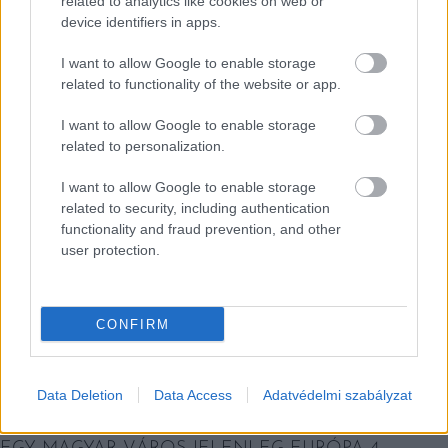
related to analytics like cookies on web or
device identifiers in apps.
I want to allow Google to enable storage
EZEK IS ÉRDEKELHETNEK
related to functionality of the website or app.
I want to allow Google to enable storage
related to personalization.
Helyek
I want to allow Google to enable storage
related to security, including authentication
functionality and fraud prevention, and other
user protection.
CONFIRM
Data Deletion
Data Access
Adatvédelmi szabályzat