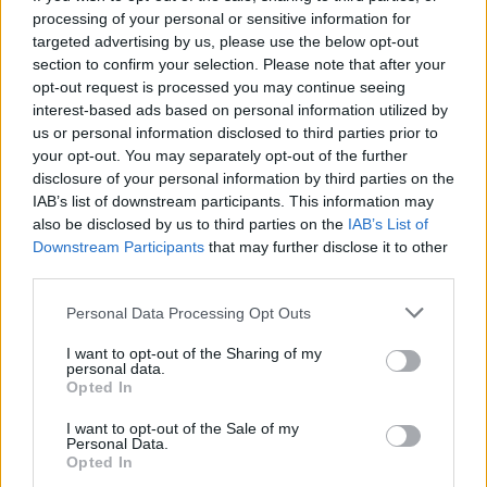
függ.
processing of your personal or sensitive information for
targeted advertising by us, please use the below opt-out
section to confirm your selection. Please note that after your
Innen már jöhet a sütés a serpenyőben
opt-out request is processed you may continue seeing
vagy bármilyen más elkészítési mód. A
interest-based ads based on personal information utilized by
us or personal information disclosed to third parties prior to
végeredmény: belül puha, kívül tökéletesen
your opt-out. You may separately opt-out of the further
ropogós krumpli.
disclosure of your personal information by third parties on the
IAB’s list of downstream participants. This information may
also be disclosed by us to third parties on the
IAB’s List of
Downstream Participants
that may further disclose it to other
third parties.
Please note that this website/app uses one or more Google
Personal Data Processing Opt Outs
services and may gather and store information including but
not limited to your visit or usage behaviour. You may click to
I want to opt-out of the Sharing of my
personal data.
grant or deny consent to Google and its third-party tags to
Opted In
use your data for below specified purposes in below Google
consent section.
I want to opt-out of the Sale of my
Personal Data.
Opted In