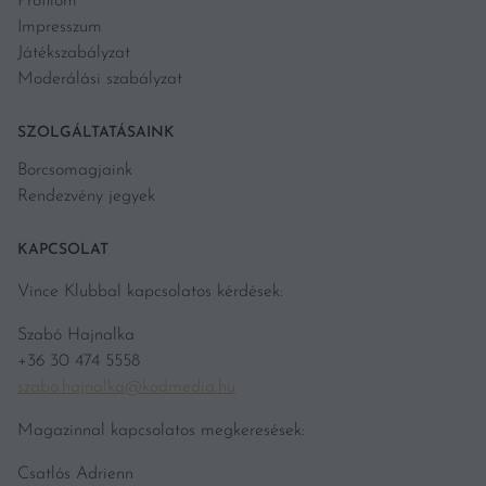
Profilom
Impresszum
Játékszabályzat
Moderálási szabályzat
SZOLGÁLTATÁSAINK
Borcsomagjaink
Rendezvény jegyek
KAPCSOLAT
Vince Klubbal kapcsolatos kérdések:
Szabó Hajnalka
+36 30 474 5558
szabo.hajnalka@kodmedia.hu
Magazinnal kapcsolatos megkeresések:
Csatlós Adrienn