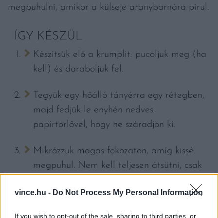
megpuhulni, amikor a külseje aranybarnára pirul.
ÍGY KÉSZÜL
Készítsük elő a krumplit: pucoljuk meg (ha
kell) és daraboljuk fel.
Tegyük egy hőálló tányérra egy rétegben,
majd fedjük le enyhén nedves
papírtörlővel, hogy ne száradjon ki.
Mikrózzuk magas fokozaton, amíg kissé
megpuhul. Nem kell teljesen átsütni, csak
annyira, hogy elinduljon a folyamat. Ez
vince.hu -
Do Not Process My Personal Information
körülbelül 5-6 perc, de a mikró
teljesítményétől és a darabok méretétől is
If you wish to opt-out of the sale, sharing to third parties, or