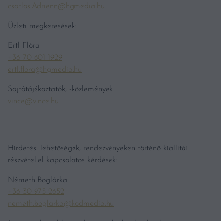
csatlos.Adrienn@hgmedia.hu
Üzleti megkeresések:
Ertl Flóra
+36 70 601 1929
ertl.flora@hgmedia.hu
Sajtótájékoztatók, -közlemények
vince@vince.hu
Hirdetési lehetőségek, rendezvényeken történő kiállítói
részvétellel kapcsolatos kérdések:
Németh Boglárka
+36 30 975 2652
nemeth.boglarka@kodmedia.hu