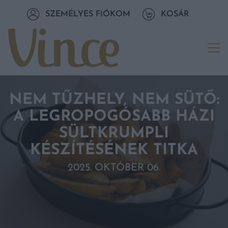
Tovább a navigációhoz
SZEMÉLYES FIÓKOM
KOSÁR
Tovább a tartalomhoz
Me
NEM TŰZHELY, NEM SÜTŐ:
A LEGROPOGÓSABB HÁZI
SÜLTKRUMPLI
KÉSZÍTÉSÉNEK TITKA
2025. OKTÓBER 06.