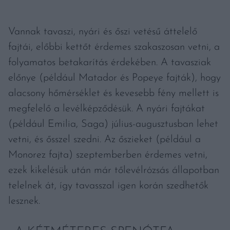
Vannak tavaszi, nyári és őszi vetésű áttelelő
fajtái, előbbi kettőt érdemes szakaszosan vetni, a
folyamatos betakarítás érdekében. A tavasziak
előnye (például Matador és Popeye fajták), hogy
alacsony hőmérséklet és kevesebb fény mellett is
megfelelő a levélképződésük. A nyári fajtákat
(például Emilia, Saga) július-augusztusban lehet
vetni, és ősszel szedni. Az őszieket (például a
Monorez fajta) szeptemberben érdemes vetni,
ezek kikelésük után már tőlevélrózsás állapotban
telelnek át, így tavasszal igen korán szedhetők
lesznek.