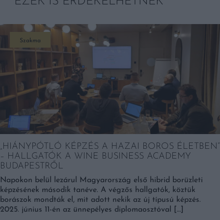
EZEK IS ÉRDEKELHETNEK
Szakma
„HIÁNYPÓTLÓ KÉPZÉS A HAZAI BOROS ÉLETBEN”
– HALLGATÓK A WINE BUSINESS ACADEMY
BUDAPESTRŐL
Napokon belül lezárul Magyarország első hibrid borüzleti
képzésének második tanéve. A végzős hallgatók, köztük
borászok mondták el, mit adott nekik az új típusú képzés.
2025. június 11-én az ünnepélyes diplomaosztóval […]