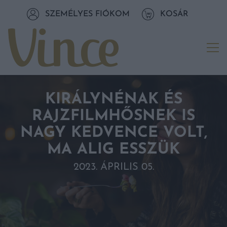
Tovább a navigációhoz
SZEMÉLYES FIÓKOM
KOSÁR
Tovább a tartalomhoz
Me
KIRÁLYNÉNAK ÉS
RAJZFILMHŐSNEK IS
NAGY KEDVENCE VOLT,
MA ALIG ESSZÜK
2023. ÁPRILIS 05.