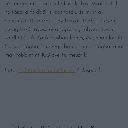
két meter magasra is felkúszik. Tavasszal fiatal
hajtásai a földből is kiáshatók, és mint a
halványított spárga, úgy fogyaszthatók. Levelei
pedig késő tavasztól a fagyokig folyamatosan
szedhetők. A Kaukázusban honos, és onnan került
Svédországba, Norvégiába és Finnországba, ahol
már több mint 100 éve termesztik.
Fotó:
Pablo Merchán Montes
/ Unsplash