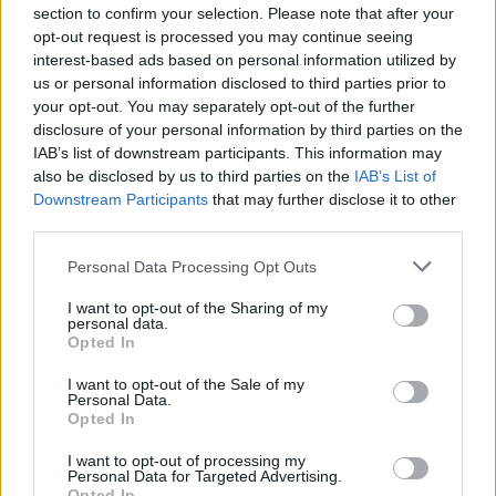
hamarabb hoz új hajtásokat. Nyár elejétől késő
section to confirm your selection. Please note that after your
opt-out request is processed you may continue seeing
őszig folyamatosan szedhető, mert mindig
interest-based ads based on personal information utilized by
növekedésben van, így mindig van rajta zsenge
us or personal information disclosed to third parties prior to
your opt-out. You may separately opt-out of the further
levél. A levelek szedésével további növekedésre
disclosure of your personal information by third parties on the
serkentjük a növényt, így minél többet
IAB’s list of downstream participants. This information may
also be disclosed by us to third parties on the
IAB’s List of
fogyasztunk belőle annál több új levelet hajt.
Downstream Participants
that may further disclose it to other
Salátákba frissen is tehető, emellett amit
third parties.
spenótból készíteni lehet ételt, arra a laboda is
Please note that this website/app uses one or more Google
Personal Data Processing Opt Outs
alkalmas.
services and may gather and store information including but
not limited to your visit or usage behaviour. You may click to
I want to opt-out of the Sharing of my
personal data.
grant or deny consent to Google and its third-party tags to
Opted In
use your data for below specified purposes in below Google
consent section.
I want to opt-out of the Sale of my
Personal Data.
Opted In
KLÍMAVÁLTOZÁSRA
FELKÉSZÜLVE
I want to opt-out of processing my
Personal Data for Targeted Advertising.
Opted In