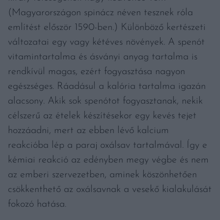
(Magyarországon spinácz néven tesznek róla
említést először 1590-ben.) Különböző kertészeti
változatai egy vagy kétéves növények. A spenót
vitamintartalma és ásványi anyag tartalma is
rendkívül magas, ezért fogyasztása nagyon
egészséges. Ráadásul a kalória tartalma igazán
alacsony. Akik sok spenótot fogyasztanak, nekik
célszerű az ételek készítésekor egy kevés tejet
hozzáadni, mert az ebben lévő kalcium
reakcióba lép a paraj oxálsav tartalmával. Így e
kémiai reakció az edényben megy végbe és nem
az emberi szervezetben, aminek köszönhetően
csökkenthető az oxálsavnak a vesekő kialakulását
fokozó hatása.