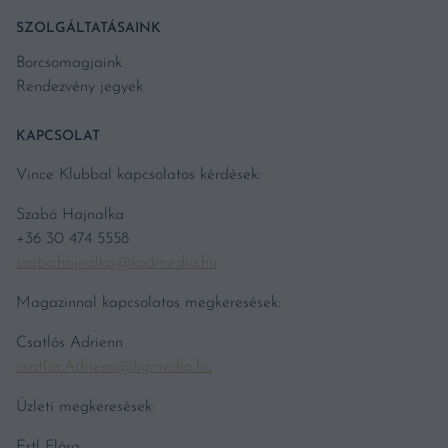
SZOLGÁLTATÁSAINK
Borcsomagjaink
Rendezvény jegyek
KAPCSOLAT
Vince Klubbal kapcsolatos kérdések:
Szabó Hajnalka
+36 30 474 5558
szabo.hajnalka@kodmedia.hu
Magazinnal kapcsolatos megkeresések:
Csatlós Adrienn
csatlos.Adrienn@hgmedia.hu
Üzleti megkeresések:
Ertl Flóra