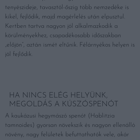
tenyészideje, tavasztól-őszig több nemzedéke is
kikel, fejlődik, majd magérlelés után elpusztul.
Kertben tartva nagyon jól alkalmazkodik a
körülményekhez, csapadékosabb időszakban
„előjön”, aztán ismét eltűnik. Félárnyékos helyen is
jól fejlődik.
HA NINCS ELÉG HELYÜNK,
MEGOLDÁS A KÚSZÓSPENÓT
A kaukázusi hegymászó spenót (Hablitzia
tamnoides) gyorsan növekszik és nagyon ellenálló
növény, nagy felületek befuttathatók vele, akár