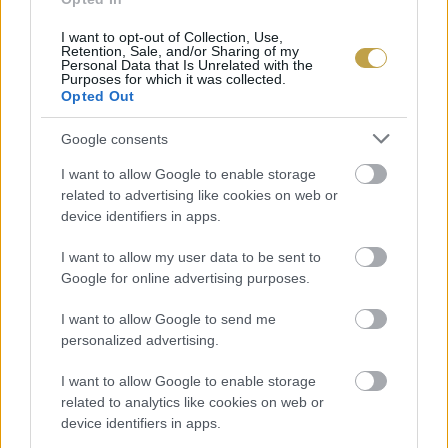
Az új-zélandi spenót (Tetragonia tetragonioides)
egyre kedveltebb hazánkban is, részben sajnos.
I want to opt-out of Collection, Use,
Retention, Sale, and/or Sharing of my
Levelei a mi spenótunktól eltérően pozsgások,
Personal Data that Is Unrelated with the
Purposes for which it was collected.
némi víz raktározására képesek, nagyon jól
Opted Out
alkalmazkodtak az erős napsütéshez és a
Google consents
szárazsághoz, tehát a klímaváltozás miatt egyre
I want to allow Google to enable storage
inkább forró aszályos nyarainkat is kibírja ez a
related to advertising like cookies on web or
növény. Melegigényes, elegendő május közepén
device identifiers in apps.
vetni, így a hónap végére kikel. Ha tápanyagdús
I want to allow my user data to be sent to
jó vízgazdálkodású talajban tartjuk, akkor
Google for online advertising purposes.
gyorsan fejlődik. Az öntözést meghálálja, tehát
I want to allow Google to send me
az, hogy tűri a szárazságot nem jelenti azt, hogy
personalized advertising.
feltétlen szereti is az ilyen körülményeket.
I want to allow Google to enable storage
Kórokozója, kártevője alig van.
related to analytics like cookies on web or
Hajtásdugványozással is szaporítható, nem csak
device identifiers in apps.