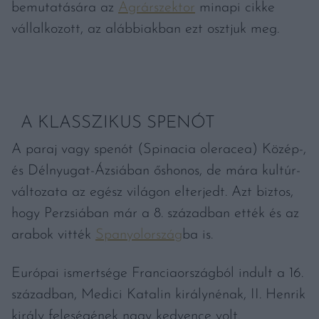
bemutatására az
Agrárszektor
minapi cikke
vállalkozott, az alábbiakban ezt osztjuk meg.
A KLASSZIKUS SPENÓT
A paraj vagy spenót (Spinacia oleracea) Közép-,
és Délnyugat-Ázsiában őshonos, de mára kultúr-
változata az egész világon elterjedt. Azt biztos,
hogy Perzsiában már a 8. században ették és az
arabok vitték
Spanyolország
ba is.
Európai ismertsége Franciaországból indult a 16.
században, Medici Katalin királynénak, II. Henrik
király feleségének nagy kedvence volt.