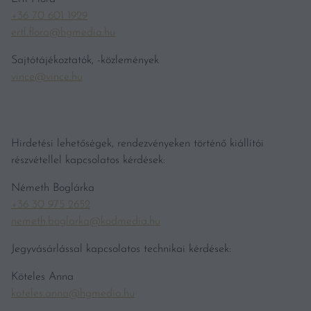
+36 70 601 1929
ertl.flora@hgmedia.hu
Sajtótájékoztatók, -közlemények
vince@vince.hu
Hirdetési lehetőségek, rendezvényeken történő kiállítói
részvétellel kapcsolatos kérdések:
Németh Boglárka
+36 30 975 2652
nemeth.boglarka@kodmedia.hu
Jegyvásárlással kapcsolatos technikai kérdések:
Köteles Anna
koteles.anna@hgmedia.hu