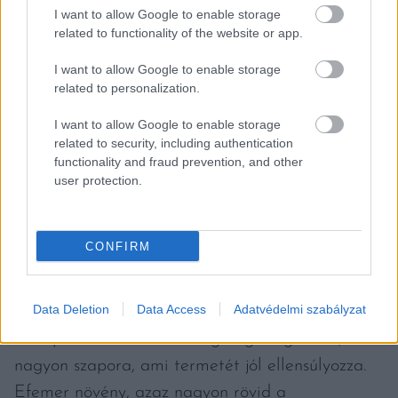
magvetéssel, így kora ősszel, ha
I want to allow Google to enable storage
meggyökereztetünk és becserepezünk belőle
related to functionality of the website or app.
kisebb példányokat, akkor a fagyos idő
I want to allow Google to enable storage
beálltával a szobában folytathatja pályafutását.
related to personalization.
I want to allow Google to enable storage
related to security, including authentication
functionality and fraud prevention, and other
user protection.
ÁRNYÉKOS HELYEN IS VAN ÉLET
A SPENÓT SZÁMÁRA
CONFIRM
A téli porcsin, vagy bányászsaláta (Claytonia
perfoliata) egy igen kis termetű
Data Deletion
Data Access
Adatvédelmi szabályzat
spenóthelyettesítő növény, emiatt akár
cserépben is tartható. Rengeteg magot hoz,
nagyon szapora, ami termetét jól ellensúlyozza.
Efemer növény, azaz nagyon rövid a