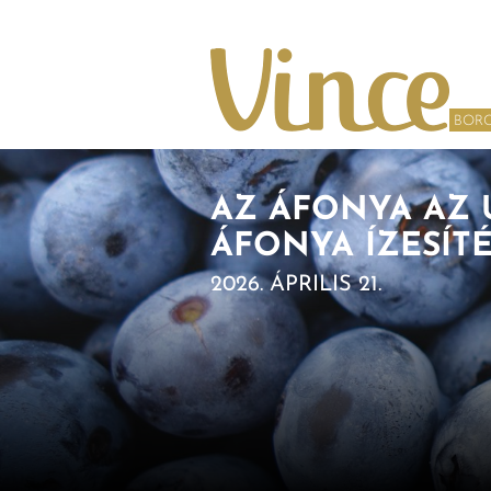
Tovább a navigációhoz
Tovább a tartalomhoz
BOR
AZ ÁFONYA AZ 
ÁFONYA ÍZESÍT
2026. ÁPRILIS 21.