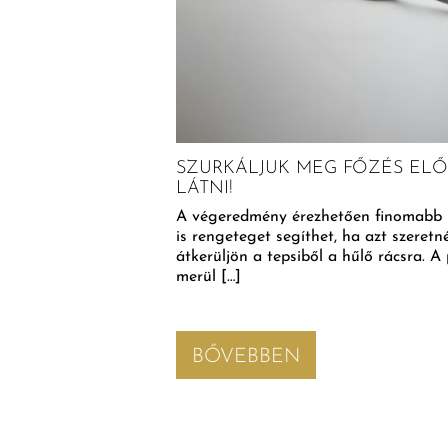
SZURKÁLJUK MEG FŐZÉS ELŐ
LÁTNI!
ÖRÖZŐ, AMI 650 ÉV
VA
A végeredmény érezhetően finomabb le
is rengeteget segíthet, ha azt szeret
ört és csokifagyit is
átkerüljön a tepsiből a hűlő rácsra.
merül […]
BŐVEBBEN