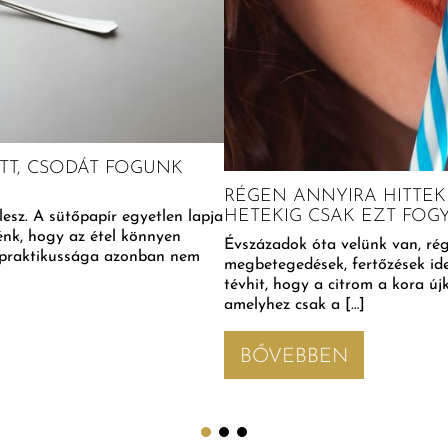
TT, CSODÁT FOGUNK
RÉGEN ANNYIRA HITTEK
HETEKIG CSAK EZT FOGY
sz. A sütőpapír egyetlen lapja
nénk, hogy az étel könnyen
Évszázadok óta velünk van, rég
 A praktikussága azonban nem
megbetegedések, fertőzések ide
tévhit, hogy a citrom a kora új
amelyhez csak a […]
BŐVEBBEN