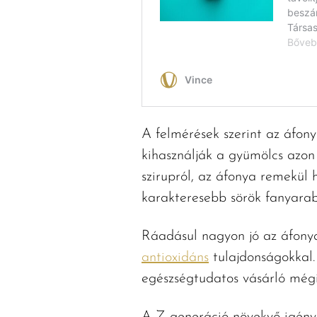
A felmérések szerint az áfony
kihasználják a gyümölcs azon 
szirupról, az áfonya remekül
karakteresebb sörök fanyarabb
Ráadásul nagyon jó az áfonya 
antioxidáns
tulajdonságokkal.
egészségtudatos vásárló mégi