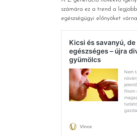
A Z generáció növekvő igénye
számára ez a trend a legjobbk
egészségügyi előnyöket várnak