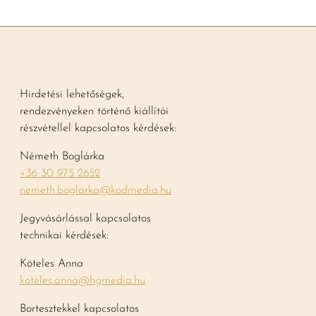
Hirdetési lehetőségek,
rendezvényeken történő kiállítói
részvétellel kapcsolatos kérdések:
Németh Boglárka
+36 30 975 2652
nemeth.boglarka@kodmedia.hu
Jegyvásárlással kapcsolatos
technikai kérdések:
Köteles Anna
koteles.anna@hgmedia.hu
Bortesztekkel kapcsolatos