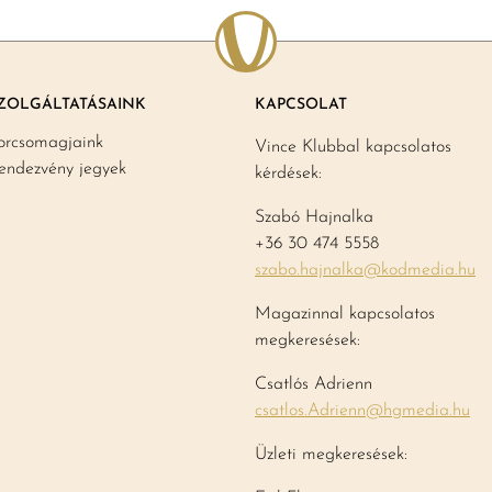
ZOLGÁLTATÁSAINK
KAPCSOLAT
orcsomagjaink
Vince Klubbal kapcsolatos
endezvény jegyek
kérdések:
Szabó Hajnalka
+36 30 474 5558
szabo.hajnalka@kodmedia.hu
Magazinnal kapcsolatos
megkeresések:
Csatlós Adrienn
csatlos.Adrienn@hgmedia.hu
Üzleti megkeresések: