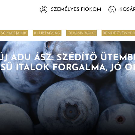
SZEMÉLYES FIÓKOM
KOSÁ
CSOMAGJAINK
KLUBTAGSÁG
OLVASNIVALÓ
RENDEZVÉNYEI
ÚJ ADU ÁSZ: SZÉDÍTŐ ÜTEM
ÉSŰ ITALOK FORGALMA, JÓ O