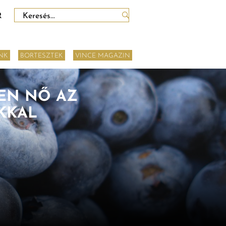
Keresés:
R
NK
BORTESZTEK
VINCE MAGAZIN
BEN NŐ AZ
KKAL