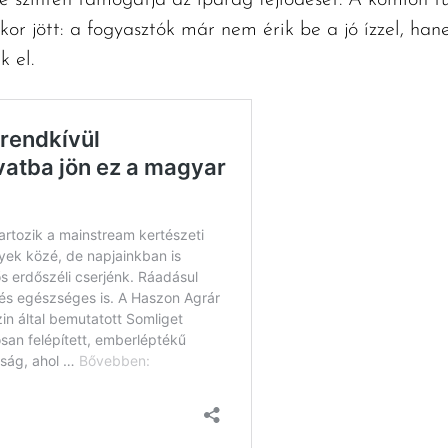
 szintén támogatja az iparág fejlődését. A komlón túl
or jött: a fogyasztók már nem érik be a jó ízzel, hane
 el.