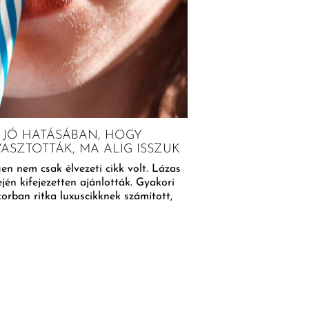
AJÁNDÉKÖTLETEK F
FŐZNI
Az alábbi ajándékötletek
eszközök, különleges ol
kiegészítő. A főzni szer
 JÓ HATÁSÁBAN, HOGY
ASZTOTTÁK, MA ALIG ISSZUK
en nem csak élvezeti cikk volt. Lázas
jén kifejezetten ajánlották. Gyakori
korban ritka luxuscikknek számított,
BŐVEBBEN