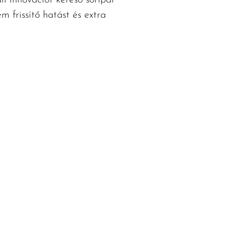
i innovációt kereső söripar
m frissítő hatást és extra