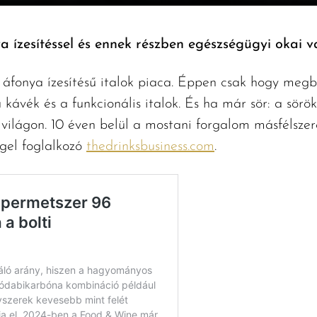
a ízesítéssel és ennek részben egészségügyi okai v
áfonya ízesítésű italok piaca. Éppen csak hogy meg
a kávék és a funkcionális italok. És ha már sör: a sör
világon. 10 éven belül a mostani forgalom másfélszere
ggel foglalkozó
thedrinksbusiness.com
.