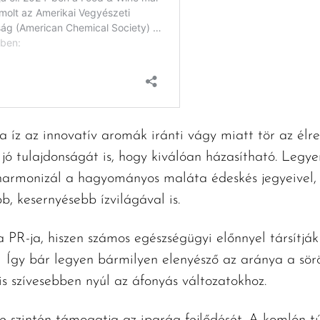
a íz az innovatív aromák iránti vágy miatt tör az él
jó tulajdonságát is, hogy kiválóan házasítható. Legye
 harmonizál a hagyományos maláta édeskés jegyeivel,
, kesernyésebb ízvilágával is.
PR-ja, hiszen számos egészségügyi előnnyel társítják 
 Így bár legyen bármilyen elenyésző az aránya a sör
s szívesebben nyúl az áfonyás változatokhoz.