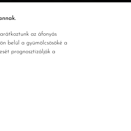
annak.
barátkoztunk az áfonyás
ökön belül a gyümölcsösöké a
sét prognosztizálják a