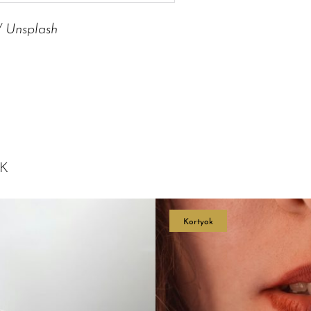
 Unsplash
K
Kortyok