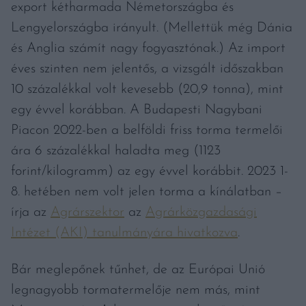
export kétharmada Németországba és
Lengyelországba irányult. (Mellettük még Dánia
és Anglia számít nagy fogyasztónak.) Az import
éves szinten nem jelentős, a vizsgált időszakban
10 százalékkal volt kevesebb (20,9 tonna), mint
egy évvel korábban. A Budapesti Nagybani
Piacon 2022-ben a belföldi friss torma termelői
ára 6 százalékkal haladta meg (1123
forint/kilogramm) az egy évvel korábbit. 2023 1-
8. hetében nem volt jelen torma a kínálatban –
írja az
Agrárszektor
az
Agrárközgazdasági
Intézet (AKI) tanulmányára hivatkozva
.
Bár meglepőnek tűnhet, de az Európai Unió
legnagyobb tormatermelője nem más, mint