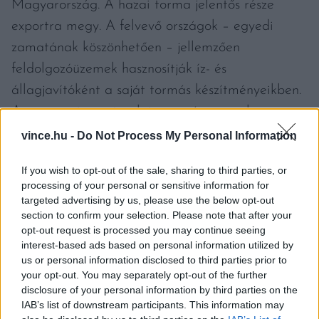
Magyarország. A hazai torma jelentős része
exportra megy. A felvevő országok – egyedi
zamatának köszönhetően – jellemzően
feldolgozóüzemek hasznosítják íz- és
állagjavítóként a saját tormás készítményeikben.
A magyar tormaterület nagysága azonban
lehetővé teszi, hogy egész évben elérhető legyen
vince.hu -
Do Not Process My Personal Information
itthon is friss, illetve feldolgozott formában. Bár a
If you wish to opt-out of the sale, sharing to third parties, or
hazai felhasználás jelentős, a legtöbb tormát
processing of your personal or sensitive information for
Németországba, Lengyelországba, az Egyesült
targeted advertising by us, please use the below opt-out
section to confirm your selection. Please note that after your
Királyságba és Csehországba exportáljuk,
opt-out request is processed you may continue seeing
jellemzően friss, lédig formában.
interest-based ads based on personal information utilized by
us or personal information disclosed to third parties prior to
your opt-out. You may separately opt-out of the further
Szeretnénk kedvet csinálni ehhez a finom és
disclosure of your personal information by third parties on the
egészséges zöldséghez. Egy
korábbi cikkünk
et
IAB’s list of downstream participants. This information may