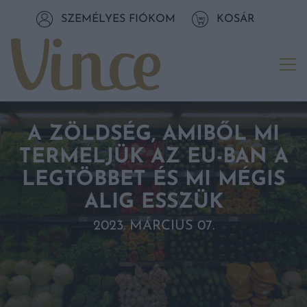
Tovább a navigációhoz
SZEMÉLYES FIÓKOM
KOSÁR
Tovább a tartalomhoz
Me
A ZÖLDSÉG, AMIBŐL MI
TERMELJÜK AZ EU-BAN A
LEGTÖBBET ÉS MI MÉGIS
ALIG ESSZÜK
2023. MÁRCIUS 07.