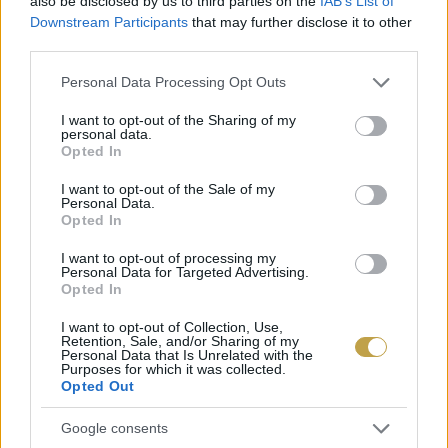
also be disclosed by us to third parties on the
IAB’s List of
idézzük fel ennek érdekében, ahol mutattunk egy
Downstream Participants
that may further disclose it to other
isteni és a világban nagy népszerűségnek
third parties.
örvendő receptet, amiben torma is szerepel.
Please note that this website/app uses one or more Google
Personal Data Processing Opt Outs
services and may gather and store information including but
not limited to your visit or usage behaviour. You may click to
I want to opt-out of the Sharing of my
personal data.
grant or deny consent to Google and its third-party tags to
Opted In
use your data for below specified purposes in below Google
consent section.
I want to opt-out of the Sale of my
Personal Data.
Opted In
I want to opt-out of processing my
Personal Data for Targeted Advertising.
Opted In
I want to opt-out of Collection, Use,
Retention, Sale, and/or Sharing of my
Personal Data that Is Unrelated with the
Purposes for which it was collected.
Opted Out
Google consents