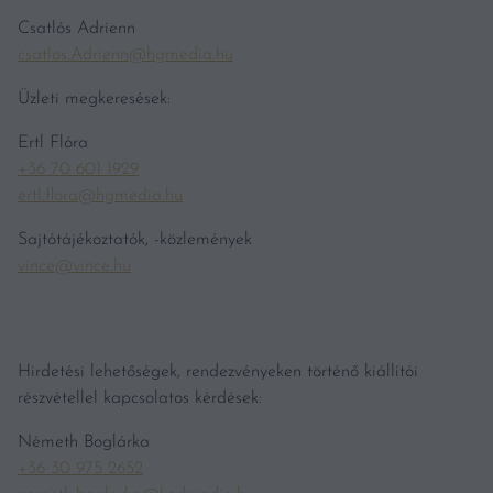
Csatlós Adrienn
csatlos.Adrienn@hgmedia.hu
Üzleti megkeresések:
Ertl Flóra
+36 70 601 1929
ertl.flora@hgmedia.hu
Sajtótájékoztatók, -közlemények
vince@vince.hu
Hirdetési lehetőségek, rendezvényeken történő kiállítói
részvétellel kapcsolatos kérdések:
Németh Boglárka
+36 30 975 2652