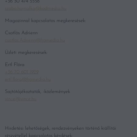
+36 30 474 5558
szabo.hajnalka@kodmedia.hu
Magazinnal kapcsolatos megkeresések:
Csatlós Adrienn
csatlos.Adrienn@hgmedia.hu
Üzleti megkeresések:
Ertl Flóra
+36 70 601 1929
ertl.flora@hgmedia.hu
Sajtótájékoztatók, -közlemények
vince@vince.hu
Hirdetési lehetőségek, rendezvényeken történő kiállítói
részvétellel kapcsolatos kérdések: