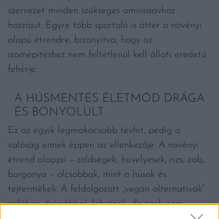
szervezet minden szükséges aminosavhoz
hozzájut. Egyre több sportoló is áttér a növényi
alapú étrendre, bizonyítva, hogy az
izomépítéshez nem feltétlenül kell állati eredetű
fehérje.
A HÚSMENTES ÉLETMÓD DRÁGA
ÉS BONYOLULT
Ez az egyik legmakacsabb tévhit, pedig a
valóság ennek éppen az ellenkezője. A növényi
étrend alapjai – zöldségek, hüvelyesek, rizs, zab,
burgonya – olcsóbbak, mint a húsok és
tejtermékek. A feldolgozott „vegán alternatívák”
valóban drágábbak lehetnek, de ezek nem
kötelező elemei a mindennapi étrendnek. Sokan,