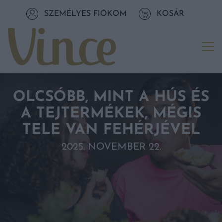
Tovább a navigációhoz
SZEMÉLYES FIÓKOM
KOSÁR
Tovább a tartalomhoz
Me
OLCSÓBB, MINT A HÚS ÉS
A TEJTERMÉKEK, MÉGIS
TELE VAN FEHÉRJÉVEL
2025. NOVEMBER 22.