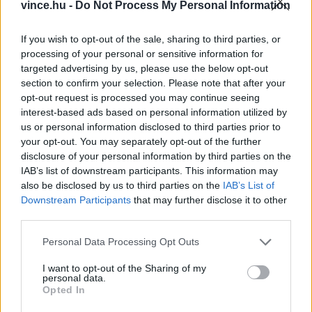
vince.hu -
Do Not Process My Personal Information
akik hosszú ideje húsmentesen étkeznek, éppen
If you wish to opt-out of the sale, sharing to third parties, or
azt tapasztalják, hogy a konyhájuk egyszerűsödik,
processing of your personal or sensitive information for
nem pedig bonyolódik. A tudatos bevásárlás és
targeted advertising by us, please use the below opt-out
az otthoni főzés pedig a pénztárcának is kedvez,
section to confirm your selection. Please note that after your
opt-out request is processed you may continue seeing
nem csak a bolygónak.
interest-based ads based on personal information utilized by
us or personal information disclosed to third parties prior to
A további érdekességek, tévhitek elolvashatók az
your opt-out. You may separately opt-out of the further
disclosure of your personal information by third parties on the
említett
Hamu és Gyémánt
cikkben.
IAB’s list of downstream participants. This information may
also be disclosed by us to third parties on the
IAB’s List of
Downstream Participants
that may further disclose it to other
third parties.
Please note that this website/app uses one or more Google
Personal Data Processing Opt Outs
services and may gather and store information including but
not limited to your visit or usage behaviour. You may click to
I want to opt-out of the Sharing of my
personal data.
grant or deny consent to Google and its third-party tags to
Opted In
use your data for below specified purposes in below Google
consent section.