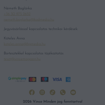
Németh Boglárka
+36 30 975 2652
nemeth.boglarka@kodmedia.hu
Jegyvásárlással kapcsolatos technikai kérdések:
Köteles Anna
koteles.anna@hgmedia.hu
Bortesztekkel kapcsolatos tájékoztatás
teszt@vincemagazin.hu
2026 Vince Minden jog fenntartva!