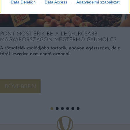
Data Deletion
Data Access
Adatvédelmi szabályzat
PONT MOST ÉRIK BE A LEGFURCSÁBB
MAGYARORSZÁGON MEGTERMŐ GYÜMÖLCS
A rózsafélék családjába tartozik, nagyon egészséges, de a
fáról leszedve nem ehető azonnal.
BŐVEBBEN