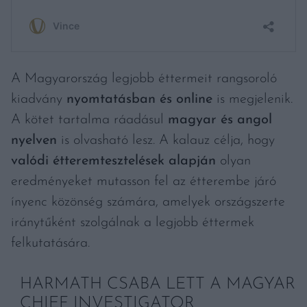
A Magyarország legjobb éttermeit rangsoroló
kiadvány
nyomtatásban és online
is megjelenik.
A kötet tartalma ráadásul
magyar és angol
nyelven
is olvasható lesz. A kalauz célja, hogy
valódi étteremtesztelések alapján
olyan
eredményeket mutasson fel az étterembe járó
ínyenc közönség számára, amelyek országszerte
iránytűként szolgálnak a legjobb éttermek
felkutatására.
HARMATH CSABA LETT A MAGYAR
CHIEF INVESTIGATOR