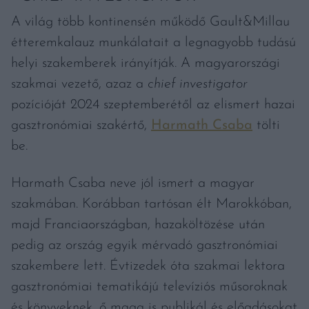
A világ több kontinensén működő Gault&Millau
étteremkalauz munkálatait a legnagyobb tudású
helyi szakemberek irányítják. A magyarországi
szakmai vezető, azaz a
chief investigator
pozícióját 2024 szeptemberétől az elismert hazai
gasztronómiai szakértő,
Harmath Csaba
tölti
be.
Harmath Csaba neve jól ismert a magyar
szakmában. Korábban tartósan élt Marokkóban,
majd Franciaországban, hazaköltözése után
pedig az ország egyik mérvadó gasztronómiai
szakembere lett. Évtizedek óta szakmai lektora
gasztronómiai tematikájú televíziós műsoroknak
és könyveknek, ő maga is publikál és előadásokat