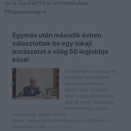
az új Gault&Millau étteremkalauz
Magyarországra!