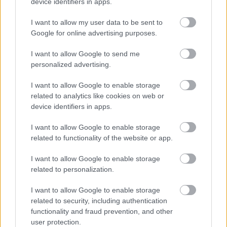
device identifiers in apps.
küldetésének fontos része, hogy nem csak a már
I want to allow my user data to be sent to
széles körben elismert, híres séfek munkásságát
Google for online advertising purposes.
ismeri el. A feltörekvő új tehetségek felfedezését
I want to allow Google to send me
is segítik.
personalized advertising.
A nyomtatásban és online is megjelenő kiadvány
I want to allow Google to enable storage
related to analytics like cookies on web or
célja, hogy a vendéglátó szakma szereplőit
device identifiers in apps.
támogassa, egyúttal az étterembe járó közönség
I want to allow Google to enable storage
számára is hasznos olvasnivaló és útmutató
related to functionality of the website or app.
legyen az ország legjobb helyeinek felkutatására.
I want to allow Google to enable storage
related to personalization.
A Gault&Millau étteremtesztelései 2024 nyara
óta zajlanak, a kalauz megjelenése pedig 2025
I want to allow Google to enable storage
related to security, including authentication
tavaszán várható.
functionality and fraud prevention, and other
user protection.