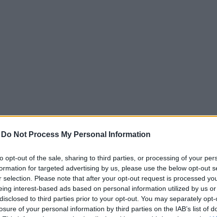
bszolút első Japán mögött, Franciaország, Görögors
-
Do Not Process My Personal Information
ható a
haszon.hu
oldalon. Kutatók szerint az eredmény 
letvitel, az orvosi ellátáshoz való hozzáférés, az el
to opt-out of the sale, sharing to third parties, or processing of your per
formation for targeted advertising by us, please use the below opt-out s
k köszönhető.
r selection. Please note that after your opt-out request is processed y
eing interest-based ads based on personal information utilized by us or
 léteznek úgynevezett kék zónák, ahol a legmagasabb
disclosed to third parties prior to your opt-out. You may separately opt-
losure of your personal information by third parties on the IAB’s list of
a Budapestről repülővel 2 óra alatt megközelíthető Sz