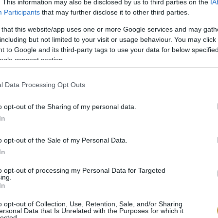
. This information may also be disclosed by us to third parties on the
IA
tra, Barbagia di Ollolai és Barbagia of Seulo települ
Participants
that may further disclose it to other third parties.
 that this website/app uses one or more Google services and may gath
 Giovanni Mario Pest, a sokáig tartó élet olasz kutatój
including but not limited to your visit or usage behaviour. You may click 
 to Google and its third-party tags to use your data for below specifi
önhető Szardínia lakóinak hosszú élete:
ogle consent section.
 folyamatosan mozognak, ráadásul a táj is dimbes-do
l Data Processing Opt Outs
tása. Húst csak havonta négy-öt alkalommal kerül az a
o opt-out of the Sharing of my personal data.
In
gítik ki.
EBBEN A CIKKBEN
bemutattunk egy kevés 
szíthető ételt, aminek elfogyasztásával Szardínián é
o opt-out of the Sale of my Personal Data.
In
t is. Nincs elszigeteltség, a helyi társadalom tartja a
to opt-out of processing my Personal Data for Targeted
etbe.
ing.
In
Az ima és a spiritualitás a kor előrehaladtával hozzájá
o opt-out of Collection, Use, Retention, Sale, and/or Sharing
ersonal Data that Is Unrelated with the Purposes for which it
lected.