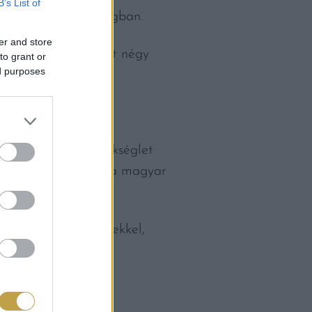
B’s List of
éseken – Olaszországban.
er and store
át idézi, aki szerint négy
to grant or
ed purposes
mbos.
sztalra, fehérje szükséglet
összetevőből álló, a magyar
rezhetjük magunkat.
 kapcsolatot az idősekkel,
rulhat az élet