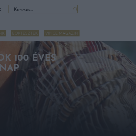
Keresés:
R
NK
BORTESZTEK
VINCE MAGAZIN
K 100 ÉVES
 NAP