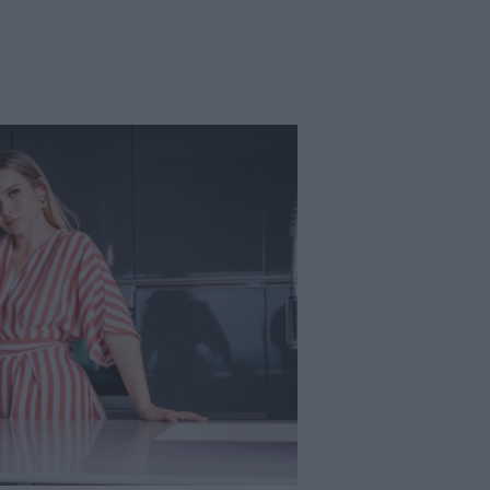
Ínyenc