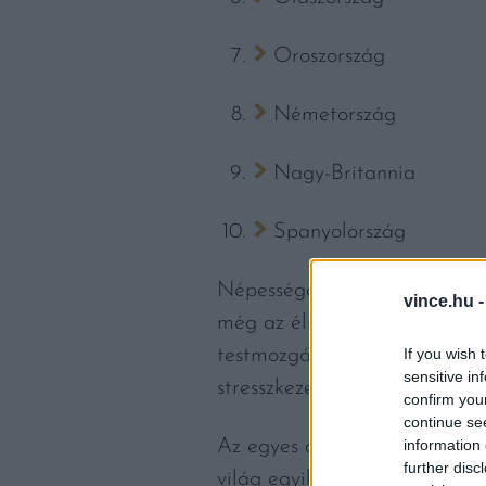
Oroszország
Németország
Nagy-Britannia
Spanyolország
Népességarányosan nézve az a
vince.hu 
még az élmezőnyhöz – olvas
testmozgás és az egészséges é
If you wish 
sensitive in
stresszkezelés kombinációjána
confirm you
continue se
Az egyes országokon belül is
information 
further disc
világ egyik ilyen kék zónája 