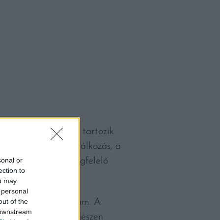
zág és Olaszország tartozik
valószínűleg a táplálkozás, a
egendő alvás és a megfelelő
sonal or
ection to
ou may
 personal
 a várható élettartam. A
out of the
 downstream
ardínia szigete – egészen