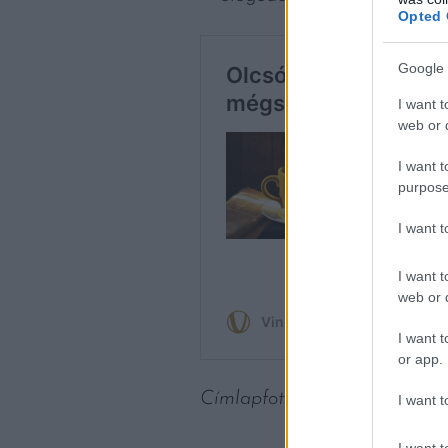
Opted 
Google 
I want t
web or d
I want t
purpose
I want 
I want t
web or d
I want t
or app.
Címlapfotó: Beth Macdonald
I want t
I want t