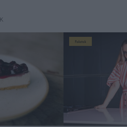
K
Falatok