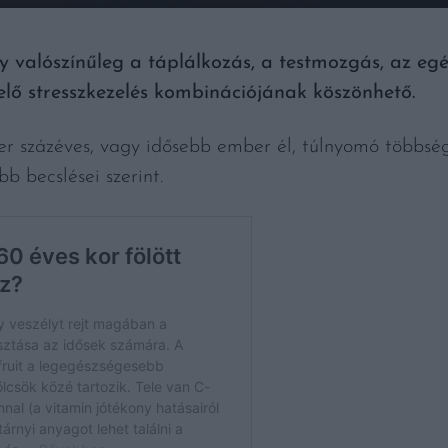
 valószínűleg a táplálkozás, a testmozgás, az egés
elő stresszkezelés kombinációjának köszönhető.
zer százéves, vagy idősebb ember él, túlnyomó többsé
b becslései szerint.