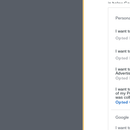
in below Go
Persona
I want t
Opted 
I want t
Opted 
I want 
Advertis
Opted 
I want t
of my P
was col
Opted 
Google 
I want t