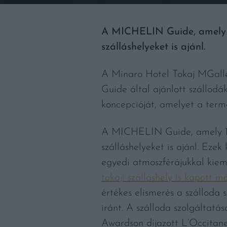
A MICHELIN Guide, amely 19
szálláshelyeket is ajánl.
A Minaro Hotel Tokaj MGaller
Guide által ajánlott szállodá
koncepcióját, amelyet a termé
A MICHELIN Guide, amely 192
szálláshelyeket is ajánl. Ezek
egyedi atmoszférájukkal kie
tokaji szálláshely is kapott m
értékes elismerés a szálloda
iránt. A szálloda szolgáltatá
Awardson díjazott L’Occitan