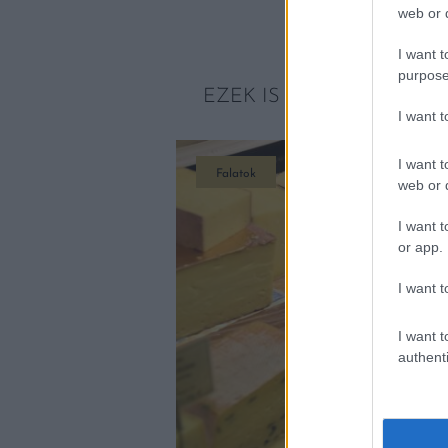
web or d
I want t
purpose
EZEK IS ÉRDEKELHETNE
I want 
I want t
Falatok
web or d
I want t
or app.
I want t
I want t
authenti
 2024-BEN
az 5 legjobb magyar