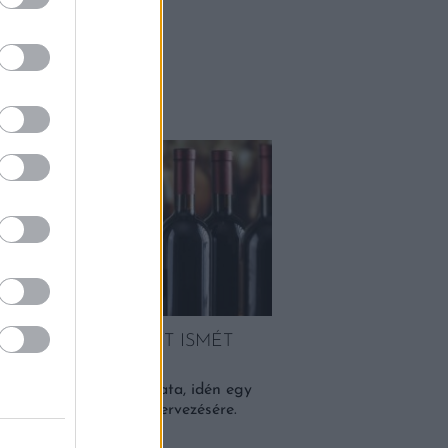
Falatok
EGÚJABB CÍMKÉJÉT ISMÉT
VEZTE
yik leghíresebb borászata, idén egy
l az egyedi címke megtervezésére.