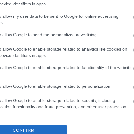
evice identifiers in apps.
o allow my user data to be sent to Google for online advertising
s.
K
to allow Google to send me personalized advertising.
o allow Google to enable storage related to analytics like cookies on
Kortyok
evice identifiers in apps.
o allow Google to enable storage related to functionality of the website
o allow Google to enable storage related to personalization.
o allow Google to enable storage related to security, including
A MOUTON ROTSCHILD L
cation functionality and fraud prevention, and other user protection.
EGY HÍRES MŰVÉSZ TER
A Mouton Rotschild, a világ eg
híres skót festőművészt kért fe
CONFIRM