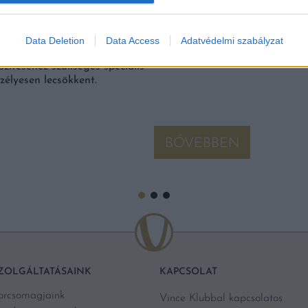
ROSAN ÖRÖKRE ELTŰNIK
Data Deletion
Data Access
Adatvédelmi szabályzat
TUNK
szítéséhez szükséges speciális
zélyesen lecsökkent.
BŐVEBBEN
ZOLGÁLTATÁSAINK
KAPCSOLAT
orcsomagjaink
Vince Klubbal kapcsolatos