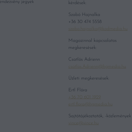
endezvény jegyek
kérdések:
Szabó Hajnalka
+36 30 474 5558
szabo.hajnalka@kodmedia.hu
Magazinnal kapcsolatos
megkeresések:
Csatlós Adrienn
csatlos.Adrienn@hgmedia.hu
Üzleti megkeresések:
Ertl Flóra
+36 70 601 1929
ertl.flora@hgmedia.hu
Sajtótájékoztatók, -közlemények
vince@vince.hu