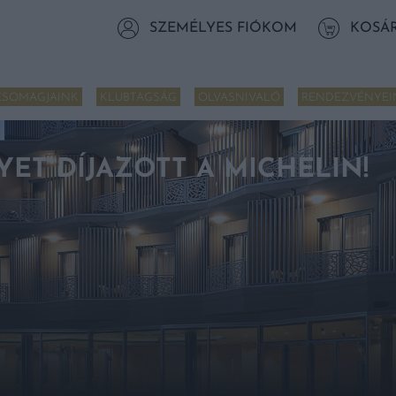
SZEMÉLYES FIÓKOM
KOSÁ
CSOMAGJAINK
KLUBTAGSÁG
OLVASNIVALÓ
RENDEZVÉNYEI
YET DÍJAZOTT A MICHELIN!