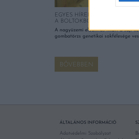
sági, a Tokaji és a
án. Lezárult Az Év […]
EGYES HÍREK SZERINT HAMA
A BOLTOKBÓL KEDVENC SAJ
A nagyüzemi előállítás miatt a sajt ké
gombatörzs genetikai sokfélesége ves
BŐVEBBEN
ÁLTALÁNOS INFORMÁCIÓ
S
Adatvédelmi Szabályzat
B