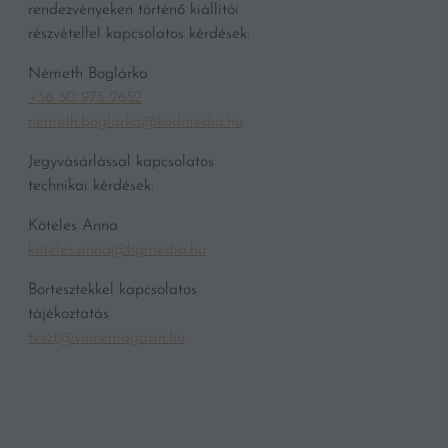
rendezvényeken történő kiállítói
részvétellel kapcsolatos kérdések:
Németh Boglárka
+36 30 975 2652
nemeth.boglarka@kodmedia.hu
Jegyvásárlással kapcsolatos
technikai kérdések:
Köteles Anna
koteles.anna@hgmedia.hu
Bortesztekkel kapcsolatos
tájékoztatás
teszt@vincemagazin.hu