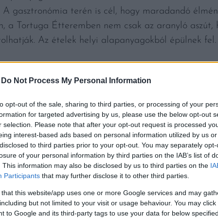
vé. A gasztronómia terén is cél, hogy maradandó élmén
n, a Tortuga Étteremben nem csak az aranyló aszút,
olhatják. Az ételek helyi alapanyagokból épülnek fel.
 fontos mérföldkő és nagy büszkeség számunkra. Sz
-
Do Not Process My Personal Information
emelkedő színvonalú munkáját, aminek köszönhető ez a
n dolgozunk, hogy a világ minden tájáról érkező vend
to opt-out of the sale, sharing to third parties, or processing of your per
ondta Dana Janigova, a Minaro Hotel Tokaj MGaller
formation for targeted advertising by us, please use the below opt-out s
r selection. Please note that after your opt-out request is processed y
eing interest-based ads based on personal information utilized by us or
y egy különleges helyszínen, egykori vulkanikus and
disclosed to third parties prior to your opt-out. You may separately opt-
dék világörökségi területén helyezkedik el. Az egyedi 
losure of your personal information by third parties on the IAB’s list of
örnyező szőlőültetvények ihlettek, a Maja-világ eleme
. This information may also be disclosed by us to third parties on the
IA
Participants
that may further disclose it to other third parties.
ményt.
 that this website/app uses one or more Google services and may gath
including but not limited to your visit or usage behaviour. You may click 
kaj MGallery
 to Google and its third-party tags to use your data for below specifi