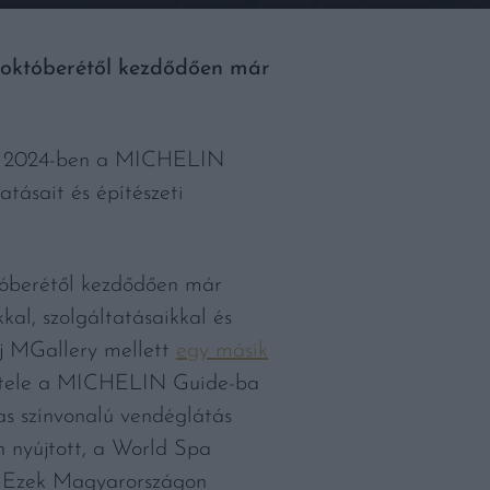
3 októberétől kezdődően már
rült 2024-ben a MICHELIN
atásait és építészeti
tóberétől kezdődően már
kal, szolgáltatásaikkal és
aj MGallery mellett
egy másik
vétele a MICHELIN Guide-ba
as színvonalú vendéglátás
n nyújtott, a World Spa
k. Ezek Magyarországon