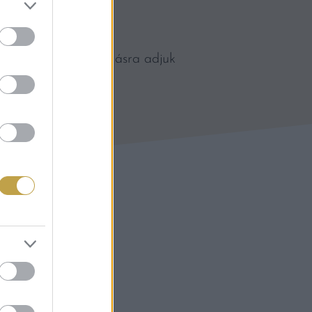
apján. Mielőtt vásárlásra adjuk
asznált a főzéshez.