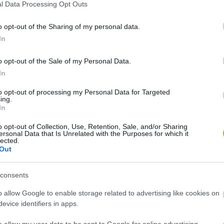
l Data Processing Opt Outs
o opt-out of the Sharing of my personal data.
In
 forralt bort, akkor is válasszunk ezen szempontok al
 az eladót, milyen fajtájú (és milyen évjáratú) bort h
o opt-out of the Sale of my Personal Data.
In
to opt-out of processing my Personal Data for Targeted
ing.
In
o opt-out of Collection, Use, Retention, Sale, and/or Sharing
ersonal Data that Is Unrelated with the Purposes for which it
lected.
splash
Out
consents
o allow Google to enable storage related to advertising like cookies on
evice identifiers in apps.
o allow my user data to be sent to Google for online advertising