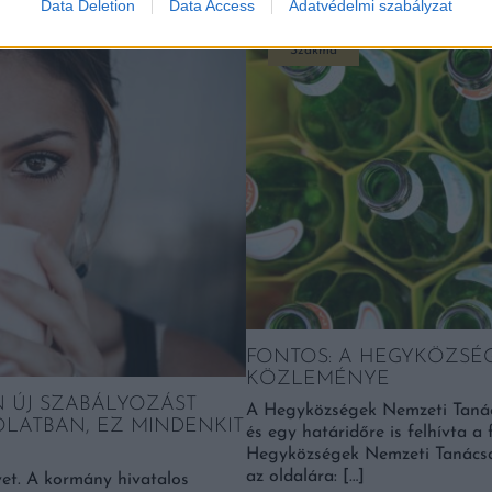
Data Deletion
Data Access
Adatvédelmi szabályzat
Szakma
FONTOS: A HEGYKÖZSÉ
KÖZLEMÉNYE
 ÚJ SZABÁLYOZÁST
A Hegyközségek Nemzeti Tanács
OLATBAN, EZ MINDENKIT
és egy határidőre is felhívta a
Hegyközségek Nemzeti Tanácsa 
az oldalára: […]
et. A kormány hivatalos