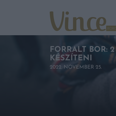
Tovább a navigációhoz
Tovább a tartalomhoz
BOR
FORRALT BOR: 2
KÉSZÍTENI
2022. NOVEMBER 25.