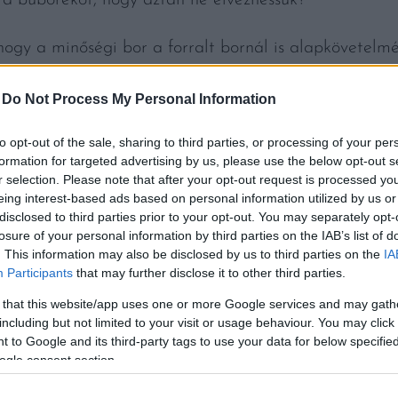
hogy a minőségi bor a forralt bornál is alapkövetelmé
fűszereknek és a forralásnak hála jelentősen különbö
-
Do Not Process My Personal Information
dag, komplex tételt minden bizonnyal azért vásárolun
 élvezhessük. A forralt borban erre esélyünk sem lesz
to opt-out of the sale, sharing to third parties, or processing of your per
formation for targeted advertising by us, please use the below opt-out s
r selection. Please note that after your opt-out request is processed y
eing interest-based ads based on personal information utilized by us or
t említettük, a gyümölcsösség nagyon jól áll a forral
disclosed to third parties prior to your opt-out. You may separately opt-
b jut. Ha még ezt is elforralunk, akkor pont az egyik
losure of your personal information by third parties on the IAB’s list of
téli italt.
. This information may also be disclosed by us to third parties on the
IA
Participants
that may further disclose it to other third parties.
 bor nem az elöregedett, nagyszoba-szekrény tetejér
 that this website/app uses one or more Google services and may gath
including but not limited to your visit or usage behaviour. You may click 
tsünk a fazékba, általában kerüljük a nagyon gyenge 
 to Google and its third-party tags to use your data for below specifi
ogle consent section.