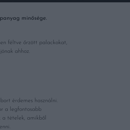
lapanyag minősége.
en féltve őrzött palackokat,
jónak ahhoz.
ő bort érdemes használni.
kor a legfontosabb
a tételek, amikből
enni.