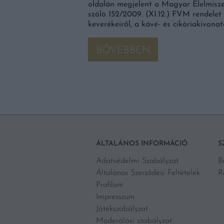
oldalán megjelent a Magyar Élelmiszer
szóló 152/2009. (XI.12.) FVM rendelet
keverékeiről, a kávé- és cikóriakivona
BŐVEBBEN
ÁLTALÁNOS INFORMÁCIÓ
S
Adatvédelmi Szabályzat
B
Általános Szerződési Feltételek
R
Profilom
Impresszum
Játékszabályzat
Moderálási szabályzat