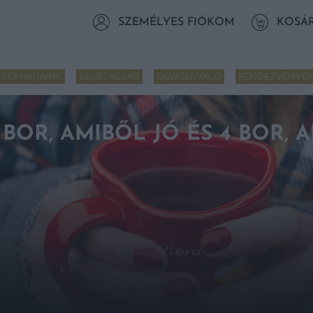
SZEMÉLYES FIÓKOM
KOSÁ
CSOMAGJAINK
KLUBTAGSÁG
OLVASNIVALÓ
RENDEZVÉNYEI
 BOR, AMIBŐL JÓ ÉS 4 BOR,