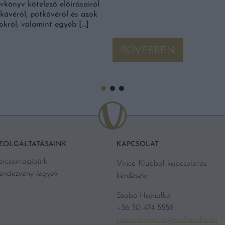
könyv kötelező előírásairól
 kávéról, pótkávéról és azok
tokról, valamint egyéb […]
BŐVEBBEN
ZOLGÁLTATÁSAINK
KAPCSOLAT
orcsomagjaink
Vince Klubbal kapcsolatos
endezvény jegyek
kérdések:
Szabó Hajnalka
+36 30 474 5558
szabo.hajnalka@kodmedia.hu