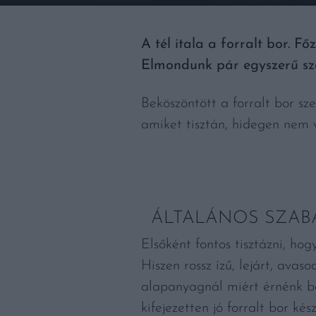
A tél itala a forralt bor.
Elmondunk pár egyszerű sz
Beköszöntött a forralt bor sz
amiket tisztán, hidegen nem 
ÁLTALÁNOS SZAB
Elsőként fontos tisztázni, hog
Hiszen rossz ízű, lejárt, ava
alapanyagnál miért érnénk b
kifejezetten jó forralt bor k