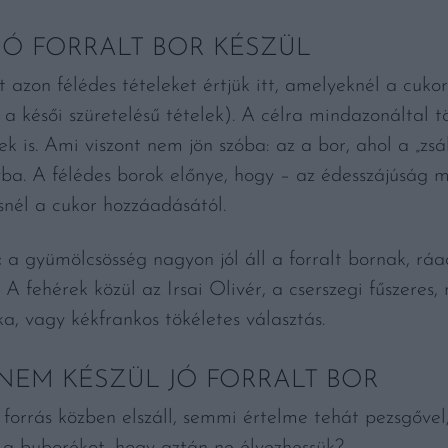
JÓ FORRALT BOR KÉSZÜL
 azon félédes tételeket értjük itt, amelyeknél a cuko
 a késői szüretelésű tételek). A célra mindazonáltal 
k is. Ami viszont nem jön szóba: az a bor, ahol a „zsá
lyba. A félédes borok előnye, hogy – az édesszájúság 
snél a cukor hozzáadásától.
:
a gyümölcsösség nagyon jól áll a forralt bornak, rá
 A fehérek közül az Irsai Olivér, a cserszegi fűszeres,
ka, vagy kékfrankos tökéletes választás.
NEM KÉSZÜL JÓ FORRALT BOR
forrás közben elszáll, semmi értelme tehát pezsgővel
a buborékot, hogy aztán ne élvezhessük?