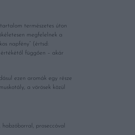
rtartalom természetes úton
tökéletesen megfelelnek a
kos napfény” (értsd:
mértékétől függően – akár
adásul ezen aromák egy része
 muskotály, a vörösek közül
, habzóborral, proseccóval