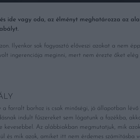
 Főzés ide vagy oda, az élményt meghatározza az a
abályt.
ezon. Ilyenkor sok fogyasztó előveszi azokat a nem épp
volt ingerenciája meginni, mert nem érezte őket elég 
ÁLY
y a forralt borhoz is csak minőségi, jó állapotban lév
sodásnak indult fűszereket sem lógatunk a fazékba, ak
e kevesebbel. Az alábbiakban megmutatjuk, mik azok 
észül és mik azok, amiket itt nem érdemes számításba v