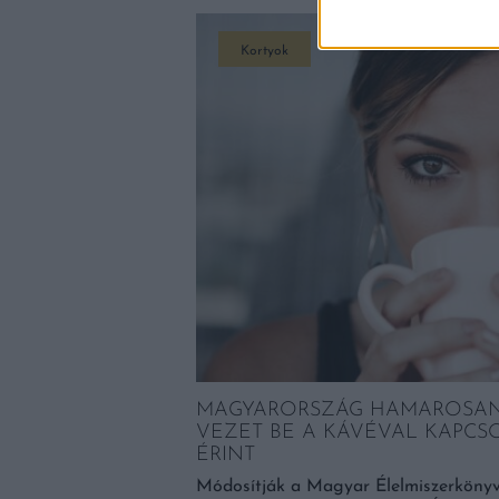
Kortyok
EN JÖN A
MAGYARORSZÁG HAMAROSAN
VEZET BE A KÁVÉVAL KAPCS
ÉRINT
én az egyik legjobban
tböngészhető.
Módosítják a Magyar Élelmiszerkönyv