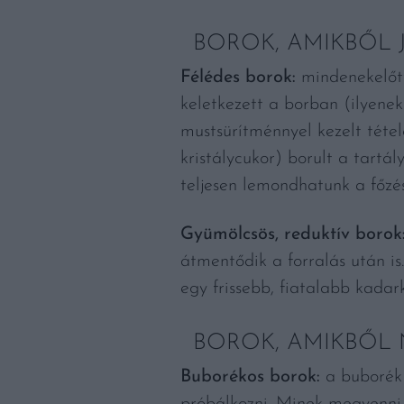
BOROK, AMIKBŐL 
Félédes borok:
mindenekelőtt
keletkezett a borban (ilyenek
mustsürítménnyel kezelt tétele
kristálycukor) borult a tartá
teljesen lemondhatunk a főzé
Gyümölcsös, reduktív borok
átmentődik a forralás után is.
egy frissebb, fiatalabb kadar
BOROK, AMIKBŐL 
Buborékos borok:
a buborék 
próbálkozni. Minek megvenni 