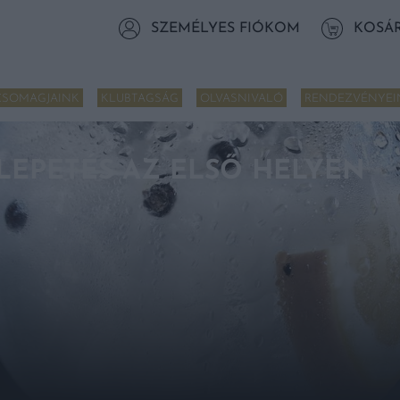
SZEMÉLYES FIÓKOM
KOSÁ
CSOMAGJAINK
KLUBTAGSÁG
OLVASNIVALÓ
RENDEZVÉNYEI
GLEPETÉS AZ ELSŐ HELYEN