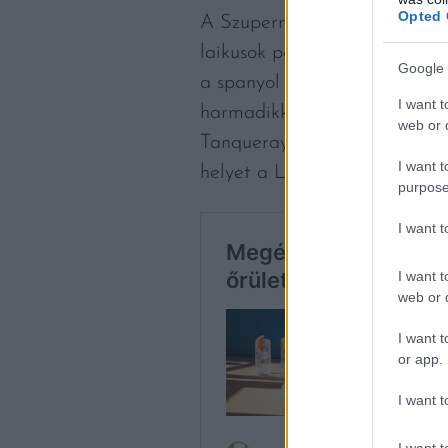
Opted 
A Szupermenta terméktesztek
laikusok pontozták a terméke
Google 
a spanyol Larios 12 Premium
I want t
harmadikként a Steam-Brew Or
web or d
Tanqueray London Dry Gin. 
I want t
helyet a London Hill London 
purpose
I want 
I want t
web or d
I want t
or app.
I want t
I want t