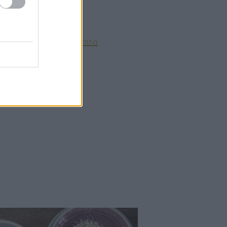
k a
Nébih Szupermenta
Helyek