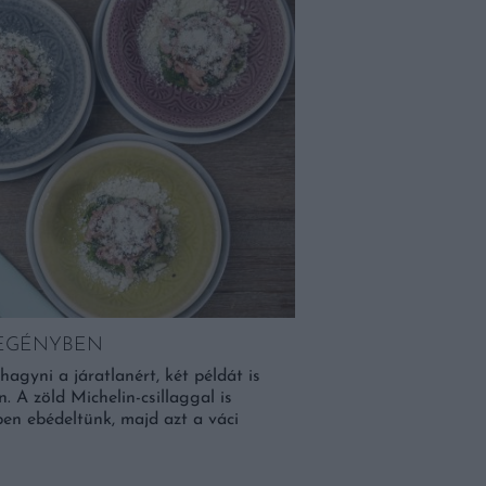
BEGÉNYBEN
VIRÁGZIK A LEZSE
HÚSVÉTVÁRÁSKOR 
hagyni a járatlanért, két példát is
 A zöld Michelin-csillaggal is
Igazi ünnepi készülődés
en ebédeltünk, majd azt a váci
Andrea Restaurant felé v
közeledte emelt lelkület