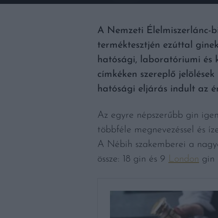
A Nemzeti Élelmiszerlánc-
terméktesztjén ezúttal gine
hatósági, laboratóriumi és k
címkéken szereplő jelölések
hatósági eljárás indult az 
Az egyre népszerűbb gin igen 
többféle megnevezéssel és íz
A Nébih szakemberei a nagyo
össze: 18 gin és 9
London
gin 