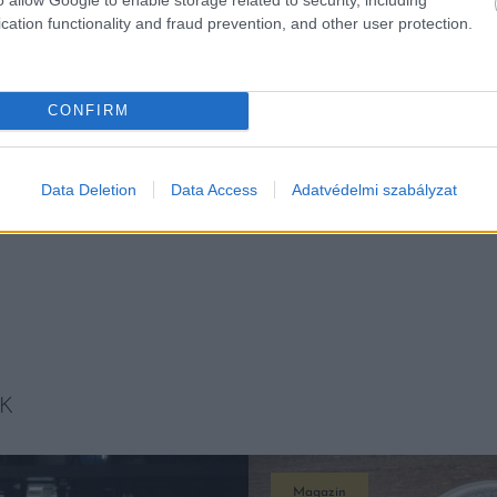
cation functionality and fraud prevention, and other user protection.
ségek és a részletes vizsgálati eredmények elérhetőe
CONFIRM
plash
Data Deletion
Data Access
Adatvédelmi szabályzat
K
Magazin