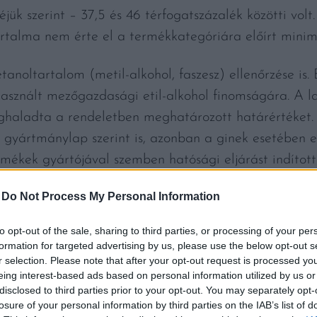
jük szerint – 37,5 és 46 térfogatszázalék közötti volt
rtalma nem érte el a termékkategóriára előírt minimá
anoltartalom (metil-alkohol, faszesz) ellenőrzése is
 használt mezőgazdasági etil-alkohol finomságára. A l
haladta a rendeletben meghatározott határértéket.
a gyártmánylap szerint is, azonban a ginek esetében 
rmékek gyártójával szemben hatósági eljárást indított
ek forgalmazását.
-
Do Not Process My Personal Information
to opt-out of the sale, sharing to third parties, or processing of your per
formation for targeted advertising by us, please use the below opt-out s
r selection. Please note that after your opt-out request is processed y
LÉSEKNÉL
eing interest-based ads based on personal information utilized by us or
disclosed to third parties prior to your opt-out. You may separately opt-
 jelölésvizsgálatát is elvégezték. Ellenőrizték, hogy 
losure of your personal information by third parties on the IAB’s list of