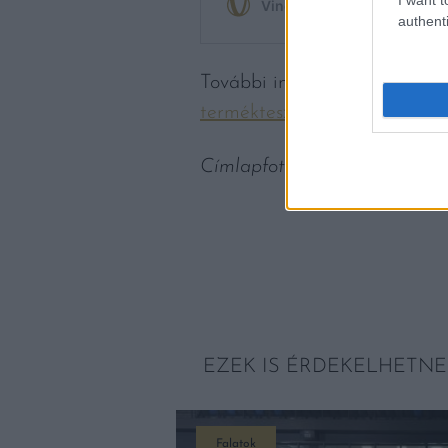
authenti
További információk, érdekes
termékteszt oldal
án.
Címlapfotó: Jez Timms / Uns
EZEK IS ÉRDEKELHETNE
Falatok