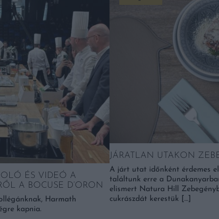
JÁRATLAN UTAKON ZE
A járt utat időnként érdemes el
MOLÓ ÉS VIDEÓ A
találtunk erre a Dunakanyarban.
RŐL A BOCUSE D’ORON
elismert Natura Hill Zebegényb
cukrászdát kerestük […]
kollégánknak, Harmath
égre kapnia.