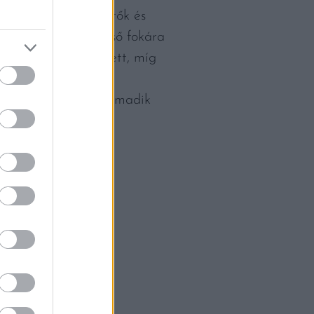
lat, melyen szakértők és
zül a dobogó legfelső fokára
diterrán Gin végzett, míg
ső helyezett lett a
 végzett, míg a harmadik