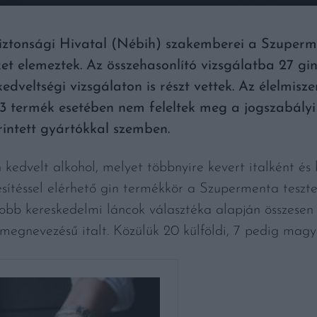
biztonsági Hivatal (Nébih) szakemberei a Szupe
ket elemeztek. Az összehasonlító vizsgálatba 27 gin
edveltségi vizsgálaton is részt vettek. Az élelmis
 3 termék esetében nem feleltek meg a jogszabályi
érintett gyártókkal szemben.
kedvelt alkohol, melyet többnyire kevert italként és
esítéssel elérhető gin termékkör a Szupermenta teszt
bb kereskedelmi láncok választéka alapján összesen 
megnevezésű italt. Közülük 20 külföldi, 7 pedig magyar