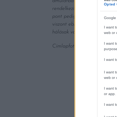
ámulatba ejtő. Egy olyan vis
Opted 
rendelkezik és ezzel az egyed
pont pedig egészen elképesztő
Google 
viszont ebből az évből az AG
I want t
hálásak vagyunk!”
– összegezte
web or d
I want t
Címlapfotó: Thomas Thompso
purpose
I want 
I want t
web or d
I want t
or app.
I want t
I want t