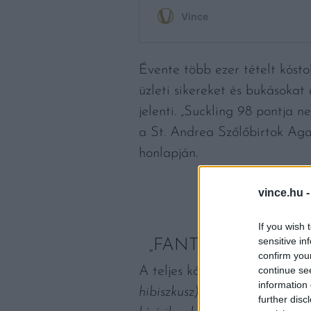
Évente több ezer tételt kósto
üzleti sikereket és bukásokat
jelenti. „Suckling 98 pontja 
a St. Andrea Szőlőbirtok Agap
honlapján.
vince.hu 
If you wish 
sensitive in
„FANTASZTIKUS V
confirm you
A teljes kóstolójegyzet így ha
continue se
information 
hibiszkusz) nyit. Zúzott kő é
further disc