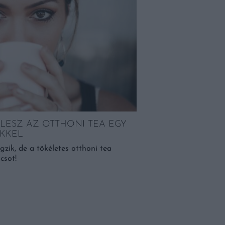
NEMZETKÖZI ÉS H
PEZSGŐNEK
A Champagne és Pezsg
LESZ AZ OTTHONI TEA EGY
Sparkling Wine World C
KKEL
csaknem 1000 tétele ver
gzik, de a tökéletes otthoni tea
lcsot!
BŐVEBBEN