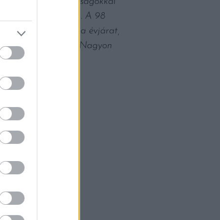
nyleg páratlan adottságokkal
 fogunk szégyenkezni. A 98
t legjobb St. Andrea évjárat,
ilágra segíthettünk. Nagyon