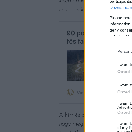
kísérik a kortyot. Ásványossá
participants
Downstream 
lesz a csúcson.”
Please note
information 
deny consent
in below Go
Persona
I want t
Opted 
I want t
Opted 
I want 
Advertis
Opted 
A hírt és a pontszámot kitör
hogy meglátogatott személyes
I want t
of my P
was col