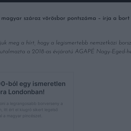
agyar száraz vörösbor pontszáma – írja a bort ké
uk meg a hírt, hogy a legismertebb nemzetközi borsz
 jutalmazta a 2018-as évjáratú AGAPÉ Nagy-Eged-he