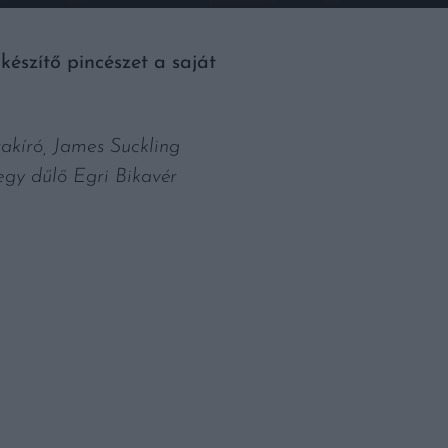
szítő pincészet a saját
akíró, James Suckling
gy dűlő Egri Bikavér