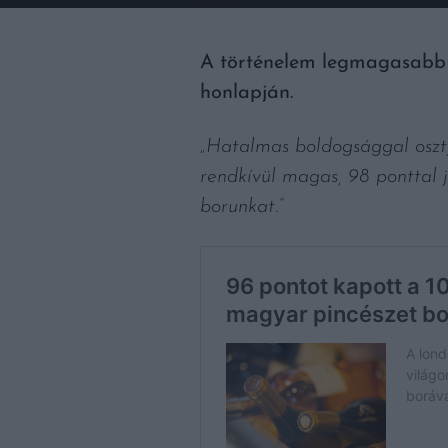
A történelem legmagasabb m
honlapján.
„Hatalmas boldogsággal osztj
rendkívül magas, 98 ponttal
borunkat.”