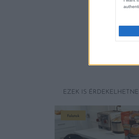
authenti
EZEK IS ÉRDEKELHETNE
Falatok