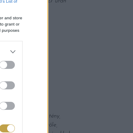
r. Világklasszis. 2027 után
B’s List of
er and store
to grant or
ed purposes
endítő már csak a tény,
tszámokat kaptunk tőle,