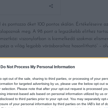
l és pontozza őket 100 pontos skálán. Értékeléseire az
 alapoznak meg. A 98 pont a legszűkebb elithez tartoz
nemzetközi viszonylatban is kiemelkedő szakmai elisme
éja a világ legjobb vörösboraihoz hasonlítható” – ol
-
Do Not Process My Personal Information
to opt-out of the sale, sharing to third parties, or processing of your per
formation for targeted advertising by us, please use the below opt-out s
ÖRÖSBOR”
r selection. Please note that after your opt-out request is processed y
ngzik:
eing interest-based ads based on personal information utilized by us or
„Ez a fantasztikus vörösbor pirosbogyós gyümölc
disclosed to third parties prior to your opt-out. You may separately opt-
s tűzkő. Kagyló, végül gránit. Közepes-nagy test, extré
losure of your personal information by third parties on the IAB’s list of