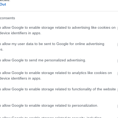
szajelzés, ami megerősít minket abban, hogy Eger té
Out
iséggel bátran ki lehet állnunk a világ elé, mert nem
. Éreztük eddig is, hogy a 2018-as talán a valaha vol
consents
APÉ ténylegesen életünk eddigi legjobb bora, amit v
o allow Google to enable storage related to advertising like cookies on
 érzéseit Ifj. Lőrincz György.
evice identifiers in apps.
o allow my user data to be sent to Google for online advertising
n / Unsplash
s.
to allow Google to send me personalized advertising.
o allow Google to enable storage related to analytics like cookies on
evice identifiers in apps.
o allow Google to enable storage related to functionality of the website
o allow Google to enable storage related to personalization.
o allow Google to enable storage related to security, including