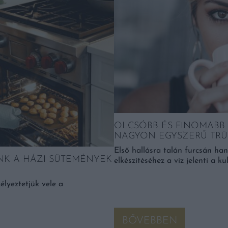
OLCSÓBB ÉS FINOMABB 
NAGYON EGYSZERŰ TRÜ
Első hallásra talán furcsán han
NK A HÁZI SÜTEMÉNYEK
elkészítéséhez a víz jelenti a ku
lyeztetjük vele a
BŐVEBBEN