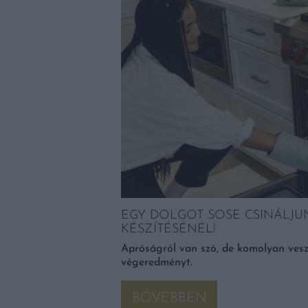
 ÉS SIKEREK
incészet komoly
en. Ehhez volt egy nagy
EGY DOLGOT SOSE CSINÁLJU
KÉSZÍTÉSÉNÉL!
Apróságról van szó, de komolyan veszé
végeredményt.
BŐVEBBEN