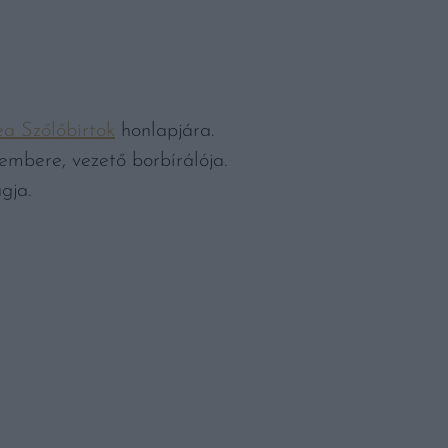
ea Szőlőbirtok
honlapjára.
embere, vezető borbírálója.
gja.