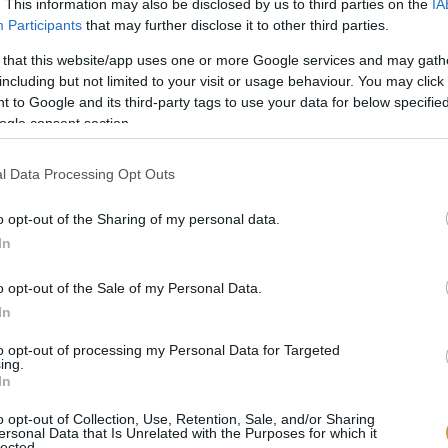
g és mélység. Elgondolkodtató, meditálásra késztető bo
. This information may also be disclosed by us to third parties on the
IA
Participants
that may further disclose it to other third parties.
 that this website/app uses one or more Google services and may gath
including but not limited to your visit or usage behaviour. You may click 
 to Google and its third-party tags to use your data for below specifi
ogle consent section.
l Data Processing Opt Outs
o opt-out of the Sharing of my personal data.
In
o opt-out of the Sale of my Personal Data.
In
to opt-out of processing my Personal Data for Targeted
ing.
In
ő örömmel fogadták a St. Andrea Szőlőbirtokon.
„Megr
en minket James Suckling. Az pedig, hogy ilyen pon
o opt-out of Collection, Use, Retention, Sale, and/or Sharing
ersonal Data that Is Unrelated with the Purposes for which it
lected.