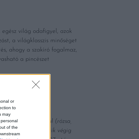
 egész világ odafigyel, azok
ást, a világklasszis minőséget
rés, ahogy a szakíró fogalmaz,
vasható a pincészet
sonal or
ection to
ou may
 personal
sökkel és virágokkal (rózsa,
out of the
m finom tanninok, amik végig
 downstream