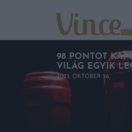
Tovább a navigációhoz
Tovább a tartalomhoz
BOR
98 PONTOT KAP
VILÁG EGYIK L
2023. OKTÓBER 26.