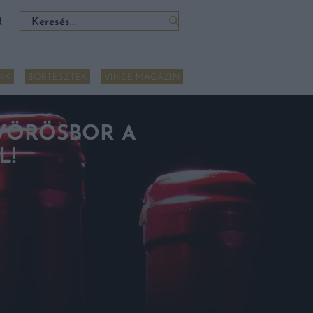
Keresés:
R
NK
BORTESZTEK
VINCE MAGAZIN
 VÖRÖSBOR A
L!