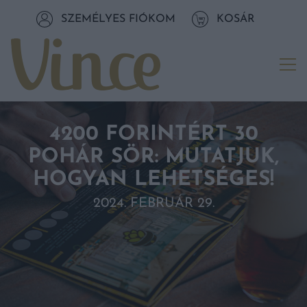
Tovább a navigációhoz
SZEMÉLYES FIÓKOM
KOSÁR
Tovább a tartalomhoz
Me
4200 FORINTÉRT 30
POHÁR SÖR: MUTATJUK,
HOGYAN LEHETSÉGES!
2024. FEBRUÁR 29.