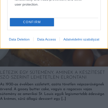
Falatok
user protection.
CONFIRM
Data Deletion
Data Access
Adatvédelmi szabályzat
LÉTEZIK EGY SÜTEMÉNY, AMINEK A KÉSZÍTÉSÉT
SZÓ SZERINT LEHETETLEN ELRONTANI
Az 1930-as években született, azóta töretlen népszerűségnek
örvend. A gooey butter cake, vagyis a ragacsos vajas
sütemény az amerikai St. Louis egyik legismertebb édessége.
A krémes, sűrű állagú desszert egy […]