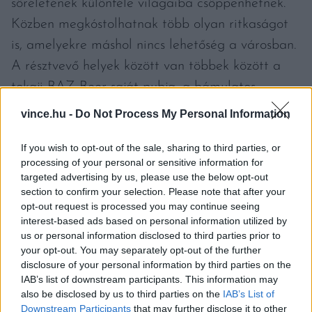
söréletének különféle világaiba csöppenhetnek.
Közben megkóstolhatnak több olyan ritkaságot
is, amelyekre máshol nincs lehetőség a városban.
A résztvevő helyek között van többek között a
tokaji BAZ Beer saját pubja, a bámulatos
kínálattal és sörökhöz készített ételekkel
vince.hu -
Do Not Process My Personal Information
jeleskedő Craft Head, Jónás Craft Beer és
If you wish to opt-out of the sale, sharing to third parties, or
Kandalló, a lengyel söröket kínáló Kispolszki
processing of your personal or sensitive information for
vagy a saját sörökre specializálódott InVitro Beer
targeted advertising by us, please use the below opt-out
Bar.
section to confirm your selection. Please note that after your
opt-out request is processed you may continue seeing
interest-based ads based on personal information utilized by
us or personal information disclosed to third parties prior to
your opt-out. You may separately opt-out of the further
disclosure of your personal information by third parties on the
IAB’s list of downstream participants. This information may
also be disclosed by us to third parties on the
IAB’s List of
Downstream Participants
that may further disclose it to other