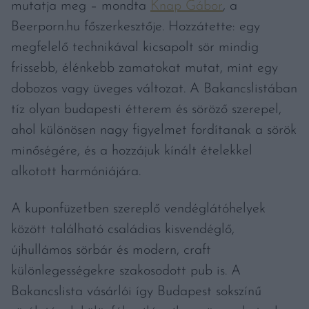
mutatja meg – mondta
Knap Gábor
, a
Beerporn.hu főszerkesztője. Hozzátette: egy
megfelelő technikával kicsapolt sör mindig
frissebb, élénkebb zamatokat mutat, mint egy
dobozos vagy üveges változat. A Bakancslistában
tíz olyan budapesti étterem és söröző szerepel,
ahol különösen nagy figyelmet fordítanak a sörök
minőségére, és a hozzájuk kínált ételekkel
alkotott harmóniájára.
A kuponfüzetben szereplő vendéglátóhelyek
között található családias kisvendéglő,
újhullámos sörbár és modern, craft
különlegességekre szakosodott pub is. A
Bakancslista vásárlói így Budapest sokszínű