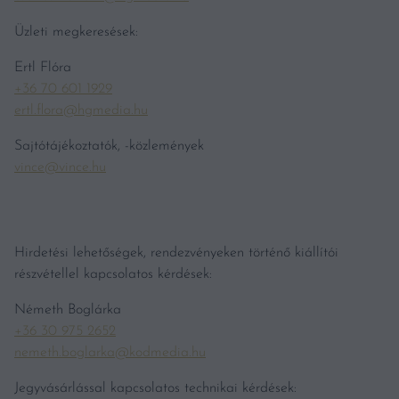
Üzleti megkeresések:
Ertl Flóra
+36 70 601 1929
ertl.flora@hgmedia.hu
Sajtótájékoztatók, -közlemények
vince@vince.hu
Hirdetési lehetőségek, rendezvényeken történő kiállítói
részvétellel kapcsolatos kérdések:
Németh Boglárka
+36 30 975 2652
nemeth.boglarka@kodmedia.hu
Jegyvásárlással kapcsolatos technikai kérdések: