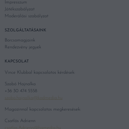
Impresszum
Játékszabályzat
Moderálási szabályzat
SZOLGÁLTATÁSAINK
Borcsomagjaink
Rendezvény jegyek
KAPCSOLAT
Vince Klubbal kapcsolatos kérdések:
Szabó Hajnalka
+36 30 474 5558
szabo.hajnalka@kodmedia.hu
Magazinnal kapcsolatos megkeresések:
Csatlós Adrienn
csatlos.Adrienn@hgmedia.hu