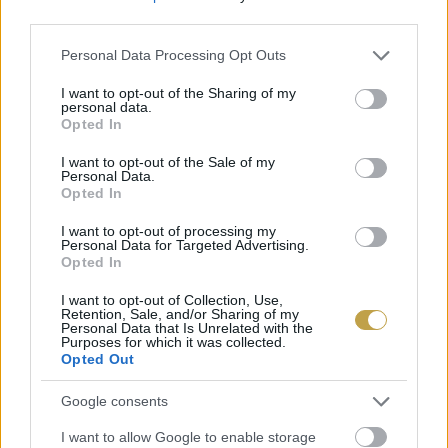
third parties.
Please note that this website/app uses one or more Google
Personal Data Processing Opt Outs
services and may gather and store information including but
not limited to your visit or usage behaviour. You may click to
I want to opt-out of the Sharing of my
personal data.
grant or deny consent to Google and its third-party tags to
Opted In
use your data for below specified purposes in below Google
consent section.
I want to opt-out of the Sale of my
Personal Data.
Opted In
I want to opt-out of processing my
Personal Data for Targeted Advertising.
Az összesen 30 pohár sört kínáló Bakancslista
Opted In
kuponfüzet 2024. május 31-ig érvényes és
online
I want to opt-out of Collection, Use,
vásárolható meg
a Beerporn.hu felületein.
Retention, Sale, and/or Sharing of my
Personal Data that Is Unrelated with the
Purposes for which it was collected.
Opted Out
Címlapfotó: Beerporn
Google consents
I want to allow Google to enable storage