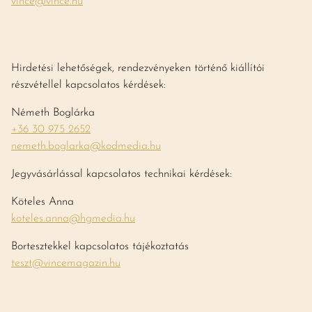
vince@vince.hu
Hirdetési lehetőségek, rendezvényeken történő kiállítói
részvétellel kapcsolatos kérdések:
Németh Boglárka
+36 30 975 2652
nemeth.boglarka@kodmedia.hu
Jegyvásárlással kapcsolatos technikai kérdések:
Köteles Anna
koteles.anna@hgmedia.hu
Bortesztekkel kapcsolatos tájékoztatás
teszt@vincemagazin.hu