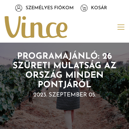
Tovább a navigációhoz
SZEMÉLYES FIÓKOM
KOSÁR
Tovább a tartalomhoz
Me
PROGRAMAJÁNLÓ: 26
SZÜRETI MULATSÁG AZ
ORSZÁG MINDEN
PONTJÁRÓL
2023. SZEPTEMBER 05.