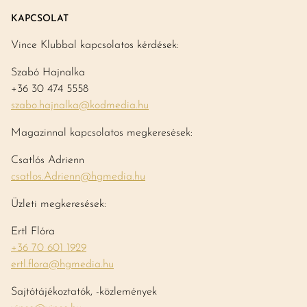
KAPCSOLAT
Vince Klubbal kapcsolatos kérdések:
Szabó Hajnalka
+36 30 474 5558
szabo.hajnalka@kodmedia.hu
Magazinnal kapcsolatos megkeresések:
Csatlós Adrienn
csatlos.Adrienn@hgmedia.hu
Üzleti megkeresések:
Ertl Flóra
+36 70 601 1929
ertl.flora@hgmedia.hu
Sajtótájékoztatók, -közlemények