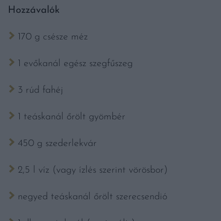
Hozzávalók
170 g csésze méz
1 evőkanál egész szegfűszeg
3 rúd fahéj
1 teáskanál őrölt gyömbér
450 g szederlekvár
2,5 l víz (vagy ízlés szerint vörösbor)
negyed teáskanál őrölt szerecsendió