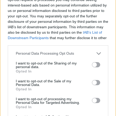
lekvár teljesen feloldódik. Ezután vegyük le
interest-based ads based on personal information utilized by
us or personal information disclosed to third parties prior to
a tűzről és hagyjuk, hogy
your opt-out. You may separately opt-out of the further
szobahőmérsékletűre hűljön.
disclosure of your personal information by third parties on the
IAB’s list of downstream participants. This information may
also be disclosed by us to third parties on the
IAB’s List of
Vegyünk elő egy sűrűbb szövésű szűrőt és a
Downstream Participants
that may further disclose it to other
folyadékot szűrjük át rajta.
third parties.
Please note that this website/app uses one or more Google
Personal Data Processing Opt Outs
Töltsük át egy légmentesen zárható
services and may gather and store information including but
üvegbe. Hűtőben tároljuk, újra felmelegítve
not limited to your visit or usage behaviour. You may click to
I want to opt-out of the Sharing of my
personal data.
grant or deny consent to Google and its third-party tags to
fogyasszuk.
Opted In
use your data for below specified purposes in below Google
consent section.
I want to opt-out of the Sale of my
Personal Data.
Opted In
I want to opt-out of processing my
Personal Data for Targeted Advertising.
Opted In