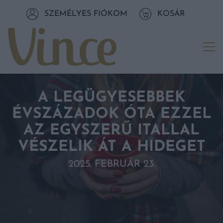
Tovább a navigációhoz
SZEMÉLYES FIÓKOM
KOSÁR
Tovább a tartalomhoz
Me
A LEGÜGYESEBBEK
ÉVSZÁZADOK ÓTA EZZEL
AZ EGYSZERŰ ITALLAL
VÉSZELIK ÁT A HIDEGET
2025. FEBRUÁR 23.