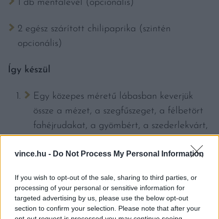
1 db mentalevél (opcionális)
2 egész szárított chilipaprika (szintén
opcionális)
Így készül
Egy közepes méretű lábasban keverjük
össze a mézet, a szegfűszeget, a félbetört
fahéjrudakat, a gyömbért, a szederlekvárt,
a vizet (vagy bort) és a szerecsendiót,
vince.hu -
Do Not Process My Personal Information
valamint a mentaleveleket és a
chilipaprikát.
If you wish to opt-out of the sale, sharing to third parties, or
processing of your personal or sensitive information for
Lassú tűzön forraljuk fel a keveréket
targeted advertising by us, please use the below opt-out
section to confirm your selection. Please note that after your
gyakran kevergetve, amíg a méz és a
opt-out request is processed you may continue seeing