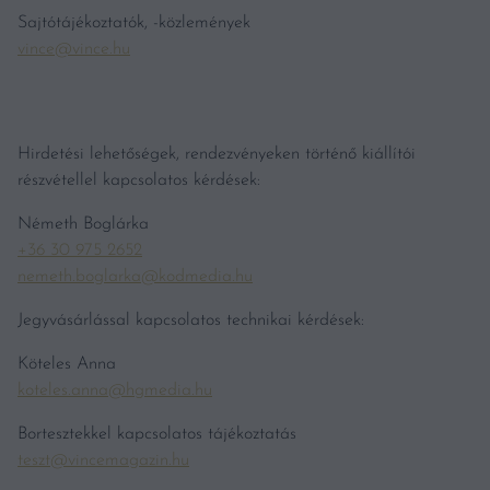
Sajtótájékoztatók, -közlemények
vince@vince.hu
Hirdetési lehetőségek, rendezvényeken történő kiállítói
részvétellel kapcsolatos kérdések:
Németh Boglárka
+36 30 975 2652
nemeth.boglarka@kodmedia.hu
Jegyvásárlással kapcsolatos technikai kérdések:
Köteles Anna
koteles.anna@hgmedia.hu
Bortesztekkel kapcsolatos tájékoztatás
teszt@vincemagazin.hu