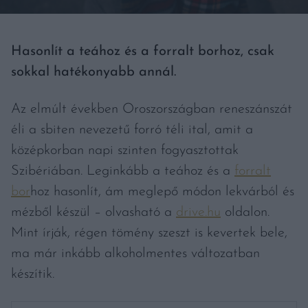
Hasonlít a teához és a forralt borhoz, csak
sokkal hatékonyabb annál.
Az elmúlt években Oroszországban reneszánszát
éli a sbiten nevezetű forró téli ital, amit a
középkorban napi szinten fogyasztottak
Szibériában. Leginkább a teához és a
forralt
bor
hoz hasonlít, ám meglepő módon lekvárból és
mézből készül – olvasható a
drive.hu
oldalon.
Mint írják, régen tömény szeszt is kevertek bele,
ma már inkább alkoholmentes változatban
készítik.