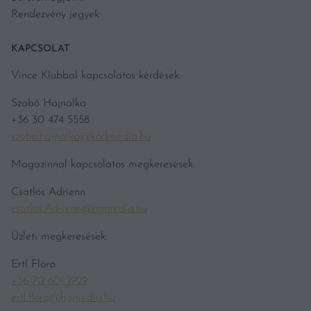
Rendezvény jegyek
KAPCSOLAT
Vince Klubbal kapcsolatos kérdések:
Szabó Hajnalka
+36 30 474 5558
szabo.hajnalka@kodmedia.hu
Magazinnal kapcsolatos megkeresések:
Csatlós Adrienn
csatlos.Adrienn@hgmedia.hu
Üzleti megkeresések:
Ertl Flóra
+36 70 601 1929
ertl.flora@hgmedia.hu