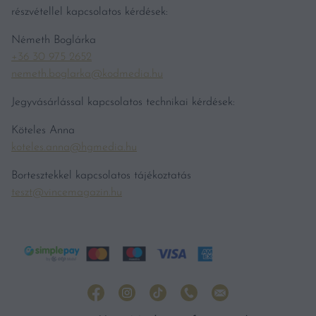
részvétellel kapcsolatos kérdések:
Németh Boglárka
+36 30 975 2652
nemeth.boglarka@kodmedia.hu
Jegyvásárlással kapcsolatos technikai kérdések:
Köteles Anna
koteles.anna@hgmedia.hu
Bortesztekkel kapcsolatos tájékoztatás
teszt@vincemagazin.hu