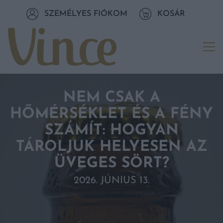
Tovább a navigációhoz
SZEMÉLYES FIÓKOM
KOSÁR
Tovább a tartalomhoz
Me
NEM CSAK A
HŐMÉRSÉKLET ÉS A FÉNY
SZÁMÍT: HOGYAN
TÁROLJUK HELYESEN AZ
ÜVEGES SÖRT?
2026. JÚNIUS 13.