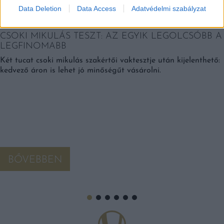
Data Deletion
Data Access
Adatvédelmi szabályzat
CSOKI MIKULÁS TESZT: AZ EGYIK LEGOLCSÓBB A
LEGFINOMABB
Két tucat csoki mikulás szakértői vaktesztje után kijelenthető:
kedvező áron is lehet jó minőségűt vásárolni.
BŐVEBBEN