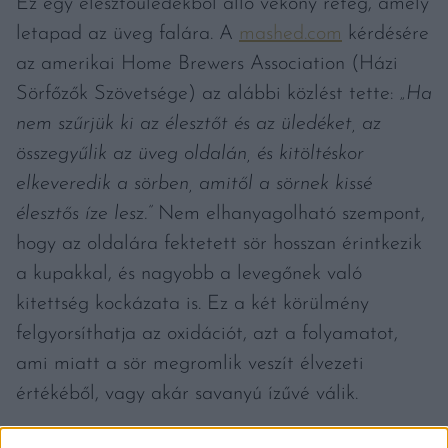
Ez egy élesztőüledékből álló vékony réteg, amely
letapad az üveg falára. A
mashed.com
kérdésére
az amerikai Home Brewers Association (Házi
Sörfőzők Szövetsége) az alábbi közlést tette:
„Ha
nem szűrjük ki az élesztőt és az üledéket, az
összegyűlik az üveg oldalán, és kitöltéskor
elkeveredik a sörben, amitől a sörnek kissé
élesztős íze lesz.”
Nem elhanyagolható szempont,
hogy az oldalára fektetett sör hosszan érintkezik
a kupakkal, és nagyobb a levegőnek való
kitettség kockázata is. Ez a két körülmény
felgyorsíthatja az oxidációt, azt a folyamatot,
ami miatt a sör megromlik veszít élvezeti
értékéből, vagy akár savanyú ízűvé válik.