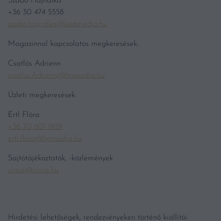
Szabó Hajnalka
+36 30 474 5558
szabo.hajnalka@kodmedia.hu
Magazinnal kapcsolatos megkeresések:
Csatlós Adrienn
csatlos.Adrienn@hgmedia.hu
Üzleti megkeresések:
Ertl Flóra
+36 70 601 1929
ertl.flora@hgmedia.hu
Sajtótájékoztatók, -közlemények
vince@vince.hu
Hirdetési lehetőségek, rendezvényeken történő kiállítói