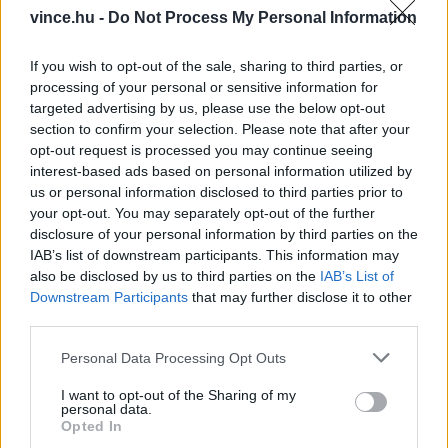
Eme cikk elolvasásának hatására azért még ne
vince.hu -
Do Not Process My Personal Information
rohanjunk a hűtőhöz kidobni a fektetve tárolt
söröket! Ha a söröket néhány napra újra
If you wish to opt-out of the sale, sharing to third parties, or
processing of your personal or sensitive information for
függőleges helyzetbe állítjuk, az enyhítheti az
targeted advertising by us, please use the below opt-out
élesztőgyűrű problémáját (bár az oxidációt nem
section to confirm your selection. Please note that after your
fordítja vissza). Vannak egyébként kivételek.
opt-out request is processed you may continue seeing
interest-based ads based on personal information utilized by
Bizonyos söröket (mint például a koros
us or personal information disclosed to third parties prior to
Cantillont) kifejezetten vízszintes tárolásra
your opt-out. You may separately opt-out of the further
disclosure of your personal information by third parties on the
terveztek, mivel a kupak alatt parafadugó
IAB’s list of downstream participants. This information may
található – hasonlóan a borhoz.
also be disclosed by us to third parties on the
IAB’s List of
Downstream Participants
that may further disclose it to other
third parties.
Please note that this website/app uses one or more Google
Personal Data Processing Opt Outs
services and may gather and store information including but
not limited to your visit or usage behaviour. You may click to
I want to opt-out of the Sharing of my
personal data.
grant or deny consent to Google and its third-party tags to
Opted In
use your data for below specified purposes in below Google