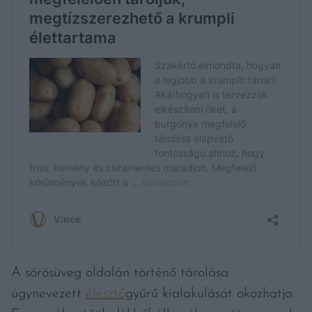
A sörösüveg oldalán történő tárolása
úgynevezett
élesztő
gyűrű kialakulását okozhatja.