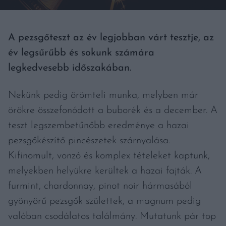
A pezsgőteszt az év legjobban várt tesztje, az
év legsűrűbb és sokunk számára
legkedvesebb időszakában.
Nekünk pedig örömteli munka, melyben már
örökre összefonódott a buborék és a december. A
teszt legszembetűnőbb eredménye a hazai
pezsgőkészítő pincészetek szárnyalása.
Kifinomult, vonzó és komplex tételeket kaptunk,
melyekben helyükre kerültek a hazai fajták. A
furmint, chardonnay, pinot noir hármasából
gyönyörű pezsgők születtek, a magnum pedig
valóban csodálatos találmány. Mutatunk pár top