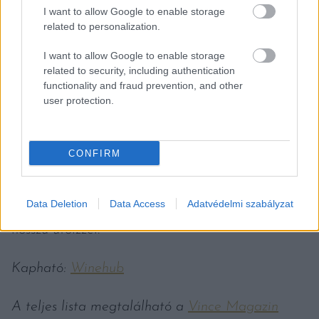
I want to allow Google to enable storage
related to personalization.
+1 VINCE-DÍJAS KÜLFÖLDI:
MIQUEL PONS CAVA RESERVA
I want to allow Google to enable storage
related to security, including authentication
BRUT ECOLOGIC
functionality and fraud prevention, and other
user protection.
Világos aranysárga szín, szép gyöngyözés. Érlelt,
kenyeres, komplex illat egy kis őszibarackkal és
reszelt narancshéjjal az illatában. Kóstolva is
CONFIRM
érett, ízes pezsgő határozott toastos, kenyeres
ízekkel, érett gyümölcsökkel és finom
Data Deletion
Data Access
Adatvédelmi szabályzat
fűszerességgel. Kellemesen telt korty, egészen
hosszú utóízzel.
Kapható:
Winehub
A teljes lista megtalálható a
Vince Magazin