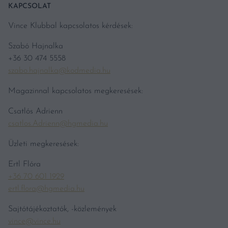
KAPCSOLAT
Vince Klubbal kapcsolatos kérdések:
Szabó Hajnalka
+36 30 474 5558
szabo.hajnalka@kodmedia.hu
Magazinnal kapcsolatos megkeresések:
Csatlós Adrienn
csatlos.Adrienn@hgmedia.hu
Üzleti megkeresések:
Ertl Flóra
+36 70 601 1929
ertl.flora@hgmedia.hu
Sajtótájékoztatók, -közlemények
vince@vince.hu