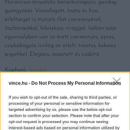
Narancsos árnyalatú barackvirágszín, gazdag
gyöngyözés. Visszafogott, tiszta és friss,
érleltséget is mutató illat cseresznyével,
őszibarackkal, hibiszkusz virággal. Izében szép
egyensúlyban van az érett cseresznyés, epres,
csipkebogyós ízvilág az érlelt, toastos, kekszes
jegyekkel. Elegáns, összetett és csábító.
Kapható:
Sauska
vince.hu -
Do Not Process My Personal Information
If you wish to opt-out of the sale, sharing to third parties, or
processing of your personal or sensitive information for
3. EGY ÚJABB EMLÉKEZETES
targeted advertising by us, please use the below opt-out
MAGNUM: FEHÉRVÁRI BRUT
section to confirm your selection. Please note that after your
opt-out request is processed you may continue seeing
RESERVE MAGNUM
interest-based ads based on personal information utilized by