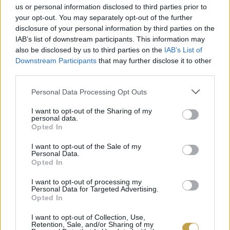
us or personal information disclosed to third parties prior to
your opt-out. You may separately opt-out of the further
disclosure of your personal information by third parties on the
IAB’s list of downstream participants. This information may
also be disclosed by us to third parties on the
IAB’s List of
Downstream Participants
that may further disclose it to other
third parties.
Please note that this website/app uses one or more Google
Personal Data Processing Opt Outs
Mélyebb árnyalatú citromsárga szín, apró
services and may gather and store information including but
gyöngyöző buborékok. Érett, toastos illatok egy
not limited to your visit or usage behaviour. You may click to
I want to opt-out of the Sharing of my
personal data.
grant or deny consent to Google and its third-party tags to
kis almakompótos karakterrel. Ízben finom
Opted In
use your data for below specified purposes in below Google
krémes, élénk savú pezsgő érett fehér
consent section.
I want to opt-out of the Sale of my
Personal Data.
gyümölcsökkel, almás, citrusos zamatokkal,
Opted In
kompótos jegyekkel és keksszel, közepesen hosszú
I want to opt-out of processing my
lecsengéssel.
Personal Data for Targeted Advertising.
Opted In
Kapható:
Fehérvári Birtok
I want to opt-out of Collection, Use,
Retention, Sale, and/or Sharing of my