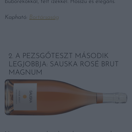
buborékokkal, telt ízekkel. Hosszú és elegáns.
Kapható:
Bortársaság
2. A PEZSGŐTESZT MÁSODIK
LEGJOBBJA: SAUSKA ROSÉ BRUT
MAGNUM