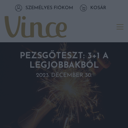
Tovább a navigációhoz
SZEMÉLYES FIÓKOM
KOSÁR
Tovább a tartalomhoz
Me
PEZSGŐTESZT: 3+1 A
LEGJOBBAKBÓL
2023. DECEMBER 30.