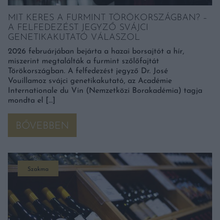
MIT KERES A FURMINT TÖRÖKORSZÁGBAN? –
A FELFEDEZÉST JEGYZŐ SVÁJCI
GENETIKAKUTATÓ VÁLASZOL
2026 februárjában bejárta a hazai borsajtót a hír,
miszerint megtalálták a furmint szőlőfajtát
Törökországban. A felfedezést jegyző Dr. José
Vouillamoz svájci genetikakutató, az Académie
Internationale du Vin (Nemzetközi Borakadémia) tagja
mondta el […]
BŐVEBBEN
Szakma