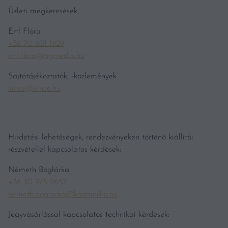
Üzleti megkeresések:
Ertl Flóra
+36 70 601 1929
ertl.flora@hgmedia.hu
Sajtótájékoztatók, -közlemények
vince@vince.hu
Hirdetési lehetőségek, rendezvényeken történő kiállítói
részvétellel kapcsolatos kérdések:
Németh Boglárka
+36 30 975 2652
nemeth.boglarka@kodmedia.hu
Jegyvásárlással kapcsolatos technikai kérdések: