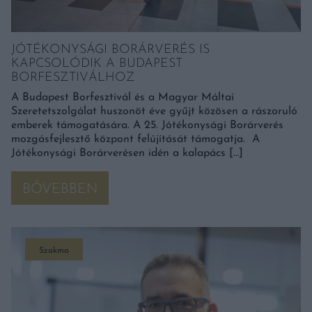
JÓTÉKONYSÁGI BORÁRVERÉS IS
KAPCSOLÓDIK A BUDAPEST
BORFESZTIVÁLHOZ
A Budapest Borfesztivál és a Magyar Máltai
Szeretetszolgálat huszonöt éve gyűjt közösen a rászoruló
emberek támogatására. A 25. Jótékonysági Borárverés
mozgásfejlesztő központ felújítását támogatja. A
Jótékonysági Borárverésen idén a kalapács […]
BŐVEBBEN
Szakma