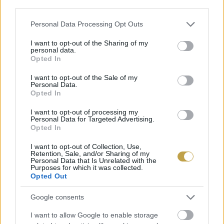
third parties.
BŐVEBBEN
Please note that this website/app uses one or more Google
Personal Data Processing Opt Outs
services and may gather and store information including but
not limited to your visit or usage behaviour. You may click to
I want to opt-out of the Sharing of my
personal data.
grant or deny consent to Google and its third-party tags to
Opted In
use your data for below specified purposes in below Google
Szakma
consent section.
I want to opt-out of the Sale of my
Personal Data.
Opted In
I want to opt-out of processing my
Personal Data for Targeted Advertising.
Opted In
I want to opt-out of Collection, Use,
Retention, Sale, and/or Sharing of my
Personal Data that Is Unrelated with the
BUDAPESTEN RENDEZTÉK
Purposes for which it was collected.
Opted Out
MEG A II. NYÍLT MAGYAR
SOMMELIER BAJNOKSÁGOT
Google consents
I want to allow Google to enable storage
Második alkalommal adott otthont Budapest a Nyílt