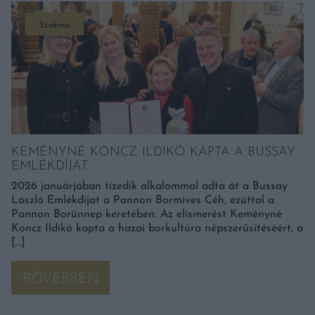
Szakma
KEMÉNYNÉ KONCZ ILDIKÓ KAPTA A BUSSAY
EMLÉKDÍJAT
2026 januárjában tizedik alkalommal adta át a Bussay
László Emlékdíjat a Pannon Bormíves Céh, ezúttal a
Pannon Borünnep keretében. Az elismerést Keményné
Koncz Ildikó kapta a hazai borkultúra népszerűsítéséért, a
[…]
BŐVEBBEN