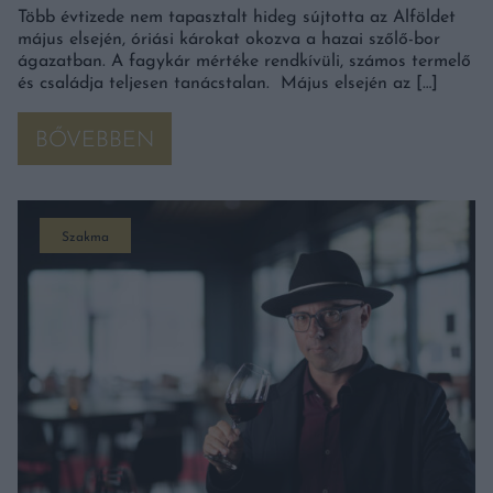
Több évtizede nem tapasztalt hideg sújtotta az Alföldet
május elsején, óriási károkat okozva a hazai szőlő-bor
ágazatban. A fagykár mértéke rendkívüli, számos termelő
és családja teljesen tanácstalan. Május elsején az […]
BŐVEBBEN
Szakma