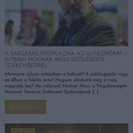
A SÁRGASÁG FITOPLAZMA AZ ÚJ FILOXÉRA? –
INTERJÚ MOLNÁR ÁKOS SZŐLÉSZETI
SZAKEMBERREL
Mennyire súlyos valójában a helyzet? A szőlősgazda vagy
az állam a felelős érte? Hogyan előzhető meg a még
nagyobb baj? Aki válaszol: Molnár Ákos, a Hegyközségek
Nemzeti Tanácsa Szőlészeti Szekciójának […]
BŐVEBBEN