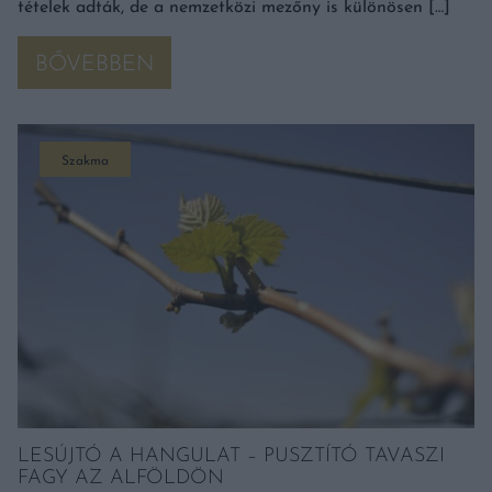
tételek adták, de a nemzetközi mezőny is különösen […]
BŐVEBBEN
Szakma
LESÚJTÓ A HANGULAT – PUSZTÍTÓ TAVASZI
FAGY AZ ALFÖLDÖN