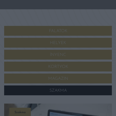
FALATOK
HELYEK
ÍNYENC
KORTYOK
MAGAZIN
SZAKMA
Szakma