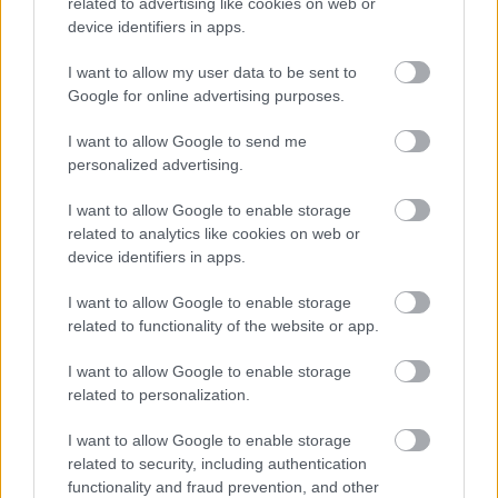
related to advertising like cookies on web or
Magyar Sommelier Bajnokságnak (II. Open Hungarian
device identifiers in apps.
Sommelier Championship), amelyet a Magyar Sommelier
Club és a Magyar Sommelier Szövetség szervezett
I want to allow my user data to be sent to
közösen. 2025. október 12-13-án […]
Google for online advertising purposes.
BŐVEBBEN
I want to allow Google to send me
personalized advertising.
I want to allow Google to enable storage
Szakma
related to analytics like cookies on web or
device identifiers in apps.
I want to allow Google to enable storage
related to functionality of the website or app.
I want to allow Google to enable storage
related to personalization.
I want to allow Google to enable storage
related to security, including authentication
2025-BEN IS MEGVÁLASZTOTTÁK
functionality and fraud prevention, and other