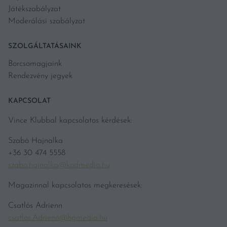
Játékszabályzat
Moderálási szabályzat
SZOLGÁLTATÁSAINK
Borcsomagjaink
Rendezvény jegyek
KAPCSOLAT
Vince Klubbal kapcsolatos kérdések:
Szabó Hajnalka
+36 30 474 5558
szabo.hajnalka@kodmedia.hu
Magazinnal kapcsolatos megkeresések:
Csatlós Adrienn
csatlos.Adrienn@hgmedia.hu