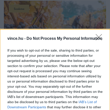
Szakma
vince.hu -
Do Not Process My Personal Information
If you wish to opt-out of the sale, sharing to third parties, or
processing of your personal or sensitive information for
targeted advertising by us, please use the below opt-out
section to confirm your selection. Please note that after your
opt-out request is processed you may continue seeing
MEGOLDÁS A SZŐLŐKET SÚJTÓ
interest-based ads based on personal information utilized by
FITOPLAZMÁRA? – JÁSDI ISTVÁN ÍRÁSA
us or personal information disclosed to third parties prior to
your opt-out. You may separately opt-out of the further
A csopaki borász írásában egy szakmai előadás
disclosure of your personal information by third parties on the
legfontosabb tanulságait foglalja össze. Ebből kiderül, mi
IAB’s list of downstream participants. This information may
lehet a kulcs a fitoplazma ellen folytatott küzdelemben.
also be disclosed by us to third parties on the
IAB’s List of
2025. december 5-én este Csopakon a Jásdi Borteraszon
[…]
Downstream Participants
that may further disclose it to other