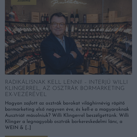
Szakma
RADIKÁLISNAK KELL LENNI! – INTERJÚ WILLI
KLINGERREL, AZ OSZTRÁK BORMARKETING
EX-VEZÉRÉVEL
Hogyan zajlott az osztrák borokat világhírnévig röpítő
bormarketing első negyven éve, és kell-e a magyaroknak
Ausztriát másolniuk? Willi Klingerrel beszélgettünk. Willi
Klinger a legnagyobb osztrák borkereskedelmi lánc, a
WEIN & […]