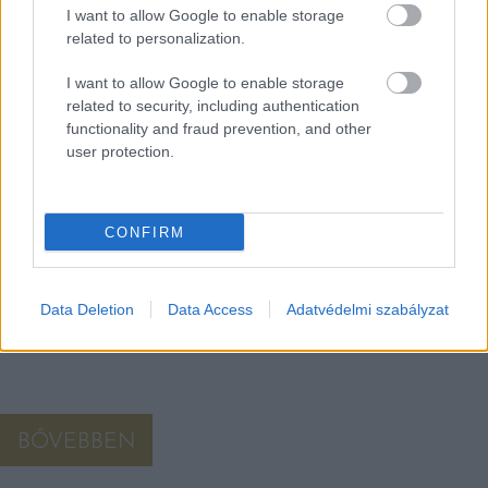
I want to allow Google to enable storage
related to personalization.
I want to allow Google to enable storage
4 ÚJABB MICHELIN-AJÁNLÁST KAPOTT
related to security, including authentication
MAGYARORSZÁG
functionality and fraud prevention, and other
user protection.
A világ vezető étteremkalauzaként számon tartott Michelin
Guide ezzel már 25 magyar szállodát és 73 magyar éttermet
sorol fel.
CONFIRM
Data Deletion
Data Access
Adatvédelmi szabályzat
BŐVEBBEN