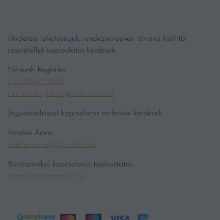
Hirdetési lehetőségek, rendezvényeken történő kiállítói
részvétellel kapcsolatos kérdések:
Németh Boglárka
+36 30 975 2652
nemeth.boglarka@kodmedia.hu
Jegyvásárlással kapcsolatos technikai kérdések:
Köteles Anna
koteles.anna@hgmedia.hu
Bortesztekkel kapcsolatos tájékoztatás
teszt@vincemagazin.hu