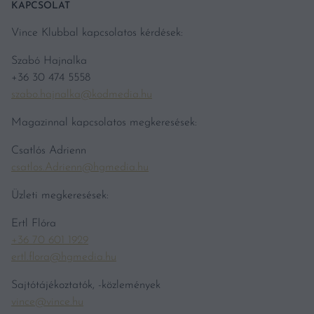
KAPCSOLAT
Vince Klubbal kapcsolatos kérdések:
Szabó Hajnalka
+36 30 474 5558
szabo.hajnalka@kodmedia.hu
Magazinnal kapcsolatos megkeresések:
Csatlós Adrienn
csatlos.Adrienn@hgmedia.hu
Üzleti megkeresések:
Ertl Flóra
+36 70 601 1929
ertl.flora@hgmedia.hu
Sajtótájékoztatók, -közlemények
vince@vince.hu