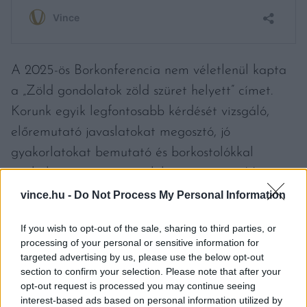
A 2025-ös Borkonferencia nem véletlenül kapta
a „Zöld gondolatok zöld szüret helyett” címet.
Korunk egyik legfontosabb kérdését vizsgáló,
előremutató javaslatokat megosztó, jó
gyakorlatokat bemutató és borkostolókkal
egybekötött
programra
lehet számítani. Ne
feledjük, hogy az elmúlt években bevezetett
vince.hu -
Do Not Process My Personal Information
hagyomány szerint ezen az eseményen hirdetik ki
If you wish to opt-out of the sale, sharing to third parties, or
a Kárpát-medence 50 legjobb magyar
processing of your personal or sensitive information for
borászának névsorát, azaz itt ismerhetjük meg
a
targeted advertising by us, please use the below opt-out
section to confirm your selection. Please note that after your
Borászok Borásza 2025-ös jelöltjeit!
A
opt-out request is processed you may continue seeing
www.aborkonferencia.hu
oldalon is nyomon
interest-based ads based on personal information utilized by