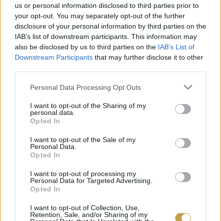
us or personal information disclosed to third parties prior to
követhető a
program
alakulása, továbbá
your opt-out. You may separately opt-out of the further
minden egyéb részlet és jelentkezési feltétel is
disclosure of your personal information by third parties on the
megtalálható.
2024. december 31-ig
Super
IAB’s list of downstream participants. This information may
also be disclosed by us to third parties on the
IAB’s List of
Early Bird
áron lehet belépőt váltani a
Downstream Participants
that may further disclose it to other
konferenciára! Az előadók listája bővül, viszont a
third parties.
jegyek fogynak, nem érdemes kihagyni a 2025-ös
Please note that this website/app uses one or more Google
Personal Data Processing Opt Outs
Borkonferenciát!
services and may gather and store information including but
not limited to your visit or usage behaviour. You may click to
I want to opt-out of the Sharing of my
personal data.
grant or deny consent to Google and its third-party tags to
Opted In
Címlapfotó: Borkonferencia
use your data for below specified purposes in below Google
consent section.
I want to opt-out of the Sale of my
Personal Data.
Opted In
I want to opt-out of processing my
Personal Data for Targeted Advertising.
Opted In
I want to opt-out of Collection, Use,
Retention, Sale, and/or Sharing of my