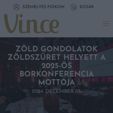
Tovább a navigációhoz
SZEMÉLYES FIÓKOM
KOSÁR
Tovább a tartalomhoz
Me
ZÖLD GONDOLATOK
ZÖLDSZÜRET HELYETT A
2025-ÖS
BORKONFERENCIA
MOTTÓJA
2024. DECEMBER 05.