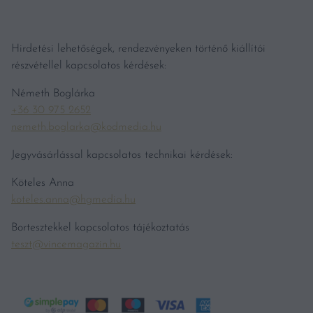
Hirdetési lehetőségek, rendezvényeken történő kiállítói
részvétellel kapcsolatos kérdések:
Németh Boglárka
+36 30 975 2652
nemeth.boglarka@kodmedia.hu
Jegyvásárlással kapcsolatos technikai kérdések:
Köteles Anna
koteles.anna@hgmedia.hu
Bortesztekkel kapcsolatos tájékoztatás
teszt@vincemagazin.hu