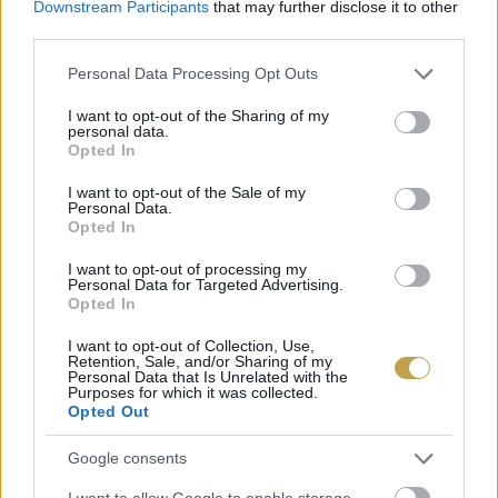
Downstream Participants
that may further disclose it to other
third parties.
A FIATAL BORÁSZOK
Please note that this website/app uses one or more Google
Personal Data Processing Opt Outs
EGYESÜLETE (JUNIBOR) ÚJ
services and may gather and store information including but
ELNÖKSÉGÉNEK TAGJAI
not limited to your visit or usage behaviour. You may click to
I want to opt-out of the Sharing of my
personal data.
grant or deny consent to Google and its third-party tags to
Koch Pálma – Elnök (Koch Borászat)
Opted In
use your data for below specified purposes in below Google
consent section.
I want to opt-out of the Sale of my
Personal Data.
Tiffán Zsolt – Alelnök (Tiffán’s Pincészet)
Opted In
Bujdosó Ferenc – Alelnök (Balatonboglári
I want to opt-out of processing my
Personal Data for Targeted Advertising.
borász (Bujdosó Pincészet)
Opted In
I want to opt-out of Collection, Use,
Retention, Sale, and/or Sharing of my
Szijjártó Előd – Elnökségi tag (Szijjártó Előd
Personal Data that Is Unrelated with the
Purposes for which it was collected.
Borászat)
Opted Out
Vabrik Ákos – Elnökségi tag (Vabrik Pince)
Google consents
I want to allow Google to enable storage