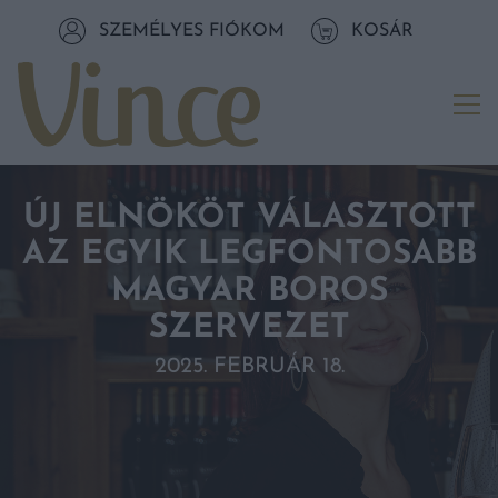
Tovább a navigációhoz
SZEMÉLYES FIÓKOM
KOSÁR
Tovább a tartalomhoz
Me
ÚJ ELNÖKÖT VÁLASZTOTT
AZ EGYIK LEGFONTOSABB
MAGYAR BOROS
SZERVEZET
2025. FEBRUÁR 18.