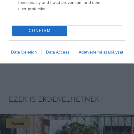
functionality and fraud prevention, and other
user protection.
CONFIRM
Címlapfotó: Dancsecs Ferenc
Data Deletion
Data Access
Adatvédelmi szabályzat
EZEK IS ÉRDEKELHETNEK
Falatok