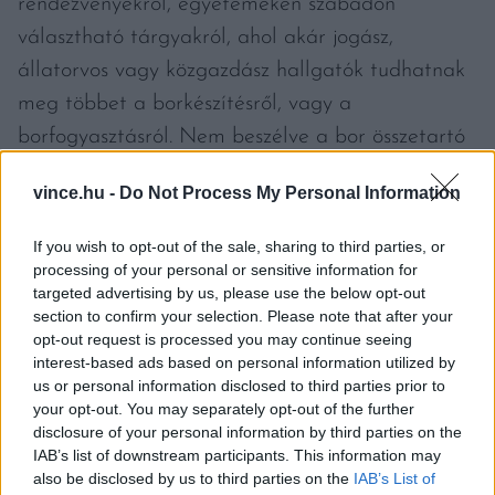
rendezvényekről, egyetemeken szabadon
választható tárgyakról, ahol akár jogász,
állatorvos vagy közgazdász hallgatók tudhatnak
meg többet a borkészítésről, vagy a
borfogyasztásról. Nem beszélve a bor összetartó
erejéről, akár egy egyetem utáni, délutáni baráti
vince.hu -
Do Not Process My Personal Information
beszélgetés során
If you wish to opt-out of the sale, sharing to third parties, or
Az új elnökség nagyon motivált és izgatott, sok
processing of your personal or sensitive information for
targeted advertising by us, please use the below opt-out
tervük van a jövőre nézve a Junibor Egyesület és
section to confirm your selection. Please note that after your
a saját, fiatal generációjuk aktív
opt-out request is processed you may continue seeing
kommunikációjával és találkozásával
interest-based ads based on personal information utilized by
us or personal information disclosed to third parties prior to
kapcsolatban.
your opt-out. You may separately opt-out of the further
disclosure of your personal information by third parties on the
IAB’s list of downstream participants. This information may
also be disclosed by us to third parties on the
IAB’s List of