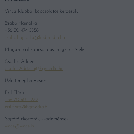
Vince Klubbal kapcsolatos kérdések:
Szabó Hajnalka
+36 30 474 5558
szabo.hajnalka@kodmedia.hu
Magazinnal kapcsolatos megkeresések:
Csatlós Adrienn
csatlos.Adrienn@hgmedia.hu
Üzleti megkeresések:
Ertl Flóra
+36 70 601 1929
ertl.flora@hgmedia.hu
Sajtótájékoztatók, -közlemények
vince@vince.hu