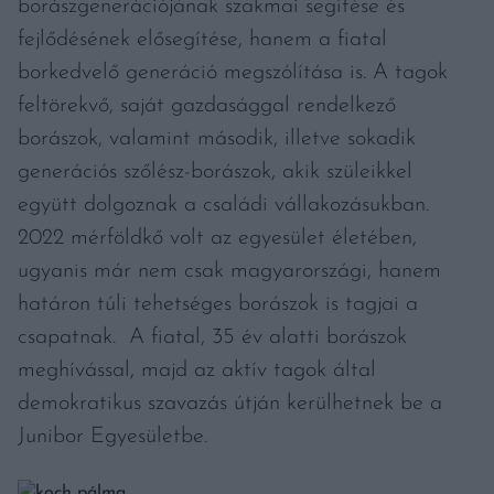
borászgenerációjának szakmai segítése és
fejlődésének elősegítése, hanem a fiatal
borkedvelő generáció megszólítása is. A tagok
feltörekvő, saját gazdasággal rendelkező
borászok, valamint második, illetve sokadik
generációs szőlész-borászok, akik szüleikkel
együtt dolgoznak a családi vállakozásukban.
2022 mérföldkő volt az egyesület életében,
ugyanis már nem csak magyarországi, hanem
határon túli tehetséges borászok is tagjai a
csapatnak. A fiatal, 35 év alatti borászok
meghívással, majd az aktív tagok által
demokratikus szavazás útján kerülhetnek be a
Junibor Egyesületbe.