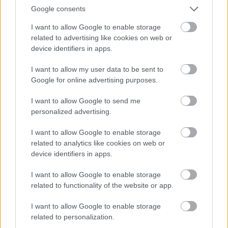
konklúzió.
Google consents
I want to allow Google to enable storage
A magyar helyzettel kapcsolatban
Jásdi István
related to advertising like cookies on web or
csopaki borász írt 2024 februárjában egy
device identifiers in apps.
jegyzetet
a vince.hu oldalra.
I want to allow my user data to be sent to
Google for online advertising purposes.
Címlapfotó: cpetrow / Unsplash
I want to allow Google to send me
personalized advertising.
I want to allow Google to enable storage
related to analytics like cookies on web or
device identifiers in apps.
I want to allow Google to enable storage
related to functionality of the website or app.
I want to allow Google to enable storage
related to personalization.