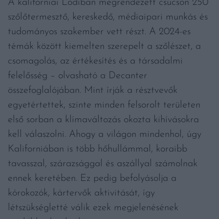
A kaliforniai Lodiban megrendezett csúcson 250
szőlőtermesztő, kereskedő, médiaipari munkás és
tudományos szakember vett részt. A 2024-es
témák között kiemelten szerepelt a szőlészet, a
csomagolás, az értékesítés és a társadalmi
felelősség – olvasható a Decanter
összefoglalójában. Mint írják a résztvevők
egyetértettek, szinte minden felsorolt területen
első sorban a klímaváltozás okozta kihívásokra
kell válaszolni. Ahogy a világon mindenhol, úgy
Kaliforniában is több hőhullámmal, koraibb
tavasszal, szárazsággal és aszállyal számolnak
ennek keretében. Ez pedig befolyásolja a
kórokozók, kártervők aktivitását, így
létszükségletté válik ezek megjelenésének