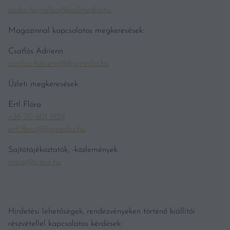
szabo.hajnalka@kodmedia.hu
Magazinnal kapcsolatos megkeresések:
Csatlós Adrienn
csatlos.Adrienn@hgmedia.hu
Üzleti megkeresések:
Ertl Flóra
+36 70 601 1929
ertl.flora@hgmedia.hu
Sajtótájékoztatók, -közlemények
vince@vince.hu
Hirdetési lehetőségek, rendezvényeken történő kiállítói
részvétellel kapcsolatos kérdések: