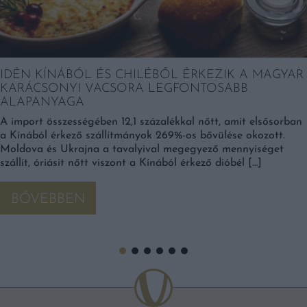
IDÉN KÍNÁBÓL ÉS CHILÉBŐL ÉRKEZIK A MAGYAR
KARÁCSONYI VACSORA LEGFONTOSABB
ALAPANYAGA
A import összességében 12,1 százalékkal nőtt, amit elsősorban
a Kínából érkező szállítmányok 269%-os bővülése okozott.
Moldova és Ukrajna a tavalyival megegyező mennyiséget
szállít, óriásit nőtt viszont a Kínából érkező dióbél […]
BŐVEBBEN