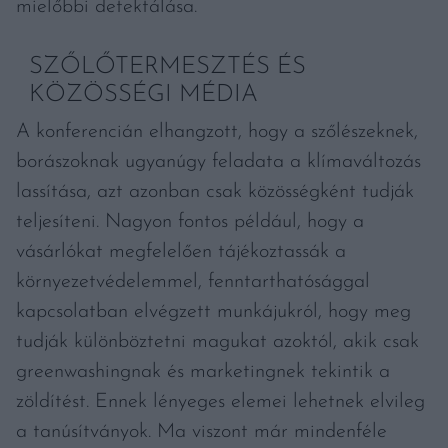
mielőbbi detektálása.
SZŐLŐTERMESZTÉS ÉS
KÖZÖSSÉGI MÉDIA
A konferencián elhangzott, hogy a szőlészeknek,
borászoknak ugyanúgy feladata a klímaváltozás
lassítása, azt azonban csak közösségként tudják
teljesíteni. Nagyon fontos például, hogy a
vásárlókat megfelelően tájékoztassák a
környezetvédelemmel, fenntarthatósággal
kapcsolatban elvégzett munkájukról, hogy meg
tudják különböztetni magukat azoktól, akik csak
greenwashingnak és marketingnek tekintik a
zöldítést. Ennek lényeges elemei lehetnek elvileg
a tanúsítványok. Ma viszont már mindenféle