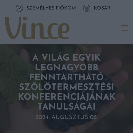
Tovább a navigációhoz
SZEMÉLYES FIÓKOM
KOSÁR
Tovább a tartalomhoz
Me
A VILÁG EGYIK
LEGNAGYOBB
FENNTARTHATÓ
SZŐLŐTERMESZTÉSI
KONFERENCIÁJÁNAK
TANULSÁGAI
2024. AUGUSZTUS 06.