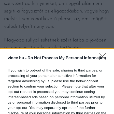
szervezet ad ki ilyeneket, ami egyáltalán nem
segíti a fogyasztót az eligazodásban, vagyis hogy
melyik ilyen vonatkozású plecsni az, ami mögött
valódi teljesítmény van.
Nagyobb súllyal eshetnek ezért latba a jövőben
a személyes találkozások, történetek,
birtoklátogatások, amiken keresztül az
vince.hu -
Do Not Process My Personal Information
emberekben bizalom alakul ki a birtok iránt,
If you wish to opt-out of the sale, sharing to third parties, or
hiszen személyesen győződik meg róla, hogy ott
processing of your personal or sensitive information for
valóban környezetbarát módon zajlik a
targeted advertising by us, please use the below opt-out
szőlőtermesztés, borkészítés.
section to confirm your selection. Please note that after your
opt-out request is processed you may continue seeing
interest-based ads based on personal information utilized by
A közösségi média szekcióban az egyes
us or personal information disclosed to third parties prior to
keresőkifejezések előfordulásának gyakorisága
your opt-out. You may separately opt-out of the further
disclosure of your personal information by third parties on the