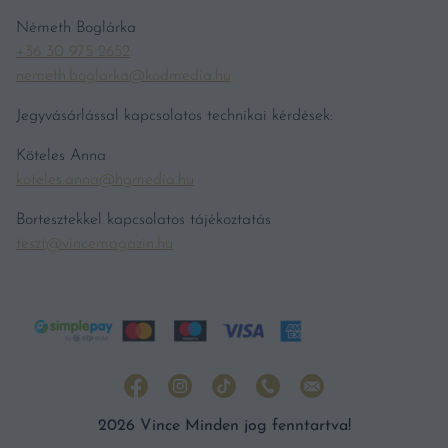
Németh Boglárka
+36 30 975 2652
nemeth.boglarka@kodmedia.hu
Jegyvásárlással kapcsolatos technikai kérdések:
Köteles Anna
koteles.anna@hgmedia.hu
Bortesztekkel kapcsolatos tájékoztatás
teszt@vincemagazin.hu
2026 Vince Minden jog fenntartva!