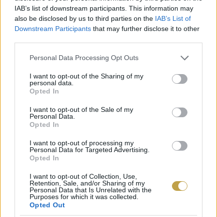
alapján igyekeztek azonosítani a trendeket. Míg
IAB’s list of downstream participants. This information may
a vizsgált időszakban 77 millió posztnál szerepelt
also be disclosed by us to third parties on the
IAB’s List of
Downstream Participants
that may further disclose it to other
a „#wine” (vagyis hashtag bor), addig az
third parties.
#organicwine (organikus bor) 929 ezerszer, a
Please note that this website/app uses one or more Google
Personal Data Processing Opt Outs
#biodynamicwine (biodinamikus bor) 272
services and may gather and store information including but
ezerszer, a #sustainablewine (fenntartható bor)
not limited to your visit or usage behaviour. You may click to
I want to opt-out of the Sharing of my
personal data.
grant or deny consent to Google and its third-party tags to
65 ezerszer bukkant fel.
„Jelenleg tehát a
Opted In
use your data for below specified purposes in below Google
fenntarthatósággal kapcsolatos kifejezések közül
consent section.
I want to opt-out of the Sale of my
Personal Data.
az organikus szó épült be legjobban a
Opted In
köztudatba. Meg kell tanítanunk az embereknek,
I want to opt-out of processing my
hogy a fenntartható gazdálkodás sokkal többet
Personal Data for Targeted Advertising.
Opted In
jelent, mint organikusan szőlőt művelni. Sokkal
szélesebb tevékenységi körre kell kiterjedjen a
I want to opt-out of Collection, Use,
Retention, Sale, and/or Sharing of my
Personal Data that Is Unrelated with the
figyelem, hogy a végén elmondhassuk,
Purposes for which it was collected.
fenntartható módon termesztünk szőlőt”
– szólt a
Opted Out