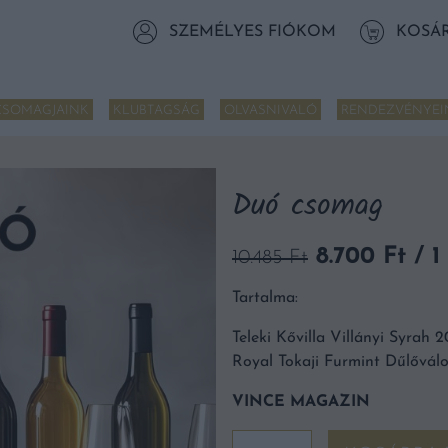
SZEMÉLYES FIÓKOM
KOSÁ
CSOMAGJAINK
KLUBTAGSÁG
OLVASNIVALÓ
RENDEZVÉNYEI
Duó csomag
Original
Cur
8.700
Ft
/ 1
10.485
Ft
price
pri
Tartalma:
was:
is:
10.485 Ft.
8.70
Teleki Kővilla Villányi Syrah 2
Royal Tokaji Furmint Dűlővál
VINCE MAGAZIN
Duó