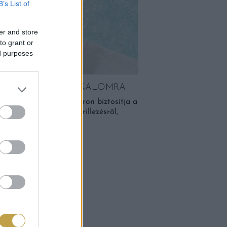
B’s List of
er and store
to grant or
ed purposes
MINDEN NYÁRI ALKALOMRA
csomag kedvezményes áron biztosítja a
n szó fröccsözésről, grillezésről,