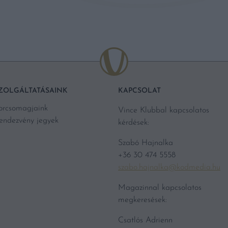
ZOLGÁLTATÁSAINK
KAPCSOLAT
orcsomagjaink
Vince Klubbal kapcsolatos
endezvény jegyek
kérdések:
Szabó Hajnalka
+36 30 474 5558
szabo.hajnalka@kodmedia.hu
Magazinnal kapcsolatos
megkeresések:
Csatlós Adrienn