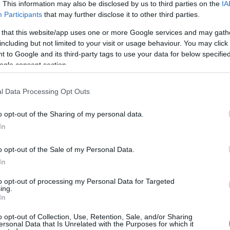
. This information may also be disclosed by us to third parties on the
IA
Participants
that may further disclose it to other third parties.
 that this website/app uses one or more Google services and may gath
including but not limited to your visit or usage behaviour. You may click 
 to Google and its third-party tags to use your data for below specifi
ogle consent section.
4 SZUPER BORCSOMAG 
l Data Processing Opt Outs
A négy júniusi Vince alap bor
borokat minden alkalomra, legye
o opt-out of the Sharing of my personal data.
ünneplésről, főzésről.
In
o opt-out of the Sale of my Personal Data.
In
LAN BORT A HŰTŐBEN!
to opt-out of processing my Personal Data for Targeted
t nem olyan egyszerű feladat,
ing.
In
o opt-out of Collection, Use, Retention, Sale, and/or Sharing
BŐVEBBEN
ersonal Data that Is Unrelated with the Purposes for which it