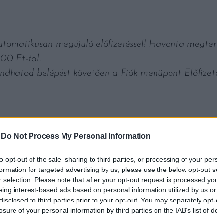
utomatikusan megújuló előfizetéssel! Havonta megter
700 Ft-tal.
ndhatod belépést követően a Fiók menüpont Előfizeté
-
Do Not Process My Personal Information
to opt-out of the sale, sharing to third parties, or processing of your per
formation for targeted advertising by us, please use the below opt-out s
r selection. Please note that after your opt-out request is processed y
eing interest-based ads based on personal information utilized by us or
disclosed to third parties prior to your opt-out. You may separately opt-
Kortyok
losure of your personal information by third parties on the IAB’s list of