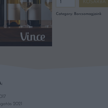
KOSÁRBA
csomag
quantity
Category:
Borcsomagjaink
:
2017
ogatás 2021