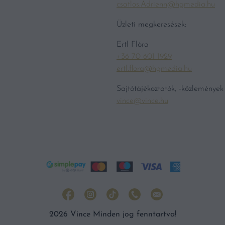
csatlos.Adrienn@hgmedia.hu
Üzleti megkeresések:
Ertl Flóra
+36 70 601 1929
ertl.flora@hgmedia.hu
Sajtótájékoztatók, -közlemények
vince@vince.hu
2026 Vince Minden jog fenntartva!