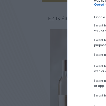
was col
Opted 
Google 
EZ IS ÉRDEKELHET
I want t
web or d
I want t
purpose
I want 
I want t
web or d
I want t
or app.
I want t