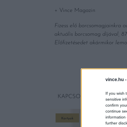
+ Vince Magazin
Fizess elő borcsomagjainkra a
aktuális borcsomag díjával, 8
Előfizetésedet akármikor lemo
vince.hu 
If you wish 
KAPCSOLÓDÓ CIKKEK
sensitive in
confirm you
continue se
information 
Kortyok
further disc