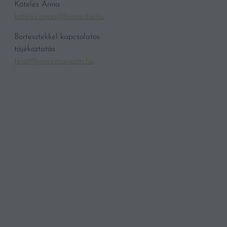
Köteles Anna
koteles.anna@hgmedia.hu
Bortesztekkel kapcsolatos
tájékoztatás
teszt@vincemagazin.hu