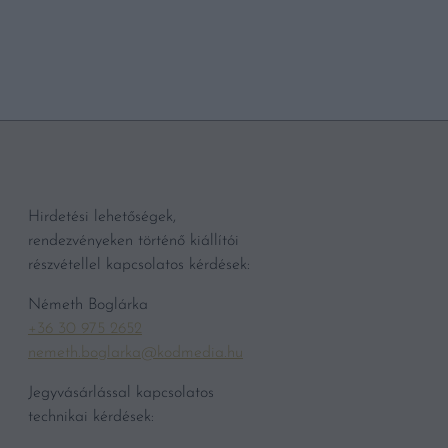
Hirdetési lehetőségek,
rendezvényeken történő kiállítói
részvétellel kapcsolatos kérdések:
Németh Boglárka
+36 30 975 2652
nemeth.boglarka@kodmedia.hu
Jegyvásárlással kapcsolatos
technikai kérdések: