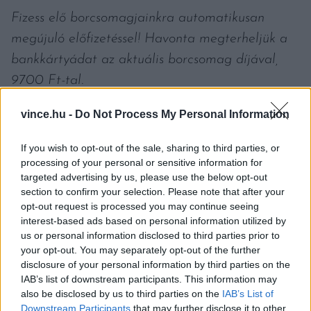
Fizess elő borcsomagjainkra automatikusan
megújuló előfizetéssel! Havonta megterheljük a
bankkártyádat az aktuális borcsomag díjával,
9700 Ft-tal.
Előfizetésedet akármikor lemondhatod belépést
vince.hu -
Do Not Process My Personal Information
követően a Fiók menüpont Előfizetéseim
pontjára kattintva!
If you wish to opt-out of the sale, sharing to third parties, or
processing of your personal or sensitive information for
targeted advertising by us, please use the below opt-out
section to confirm your selection. Please note that after your
opt-out request is processed you may continue seeing
interest-based ads based on personal information utilized by
us or personal information disclosed to third parties prior to
KAPCSOLÓDÓ CIKKEK
your opt-out. You may separately opt-out of the further
disclosure of your personal information by third parties on the
IAB’s list of downstream participants. This information may
also be disclosed by us to third parties on the
IAB’s List of
Kortyok
Downstream Participants
that may further disclose it to other