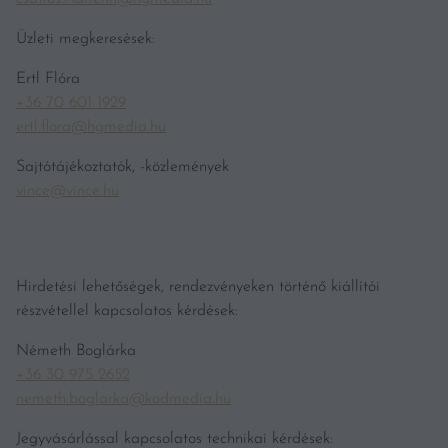
Üzleti megkeresések:
Ertl Flóra
+36 70 601 1929
ertl.flora@hgmedia.hu
Sajtótájékoztatók, -közlemények
vince@vince.hu
Hirdetési lehetőségek, rendezvényeken történő kiállítói
részvétellel kapcsolatos kérdések:
Németh Boglárka
+36 30 975 2652
nemeth.boglarka@kodmedia.hu
Jegyvásárlással kapcsolatos technikai kérdések: