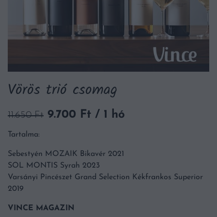
Vörös trió csomag
Original
Current
9.700
Ft
/ 1 hó
11.650
Ft
price
price
Tartalma:
was:
is:
11.650 Ft.
9.700 Ft.
Sebestyén MOZAIK Bikavér 2021
SOL MONTIS Syrah 2023
Varsányi Pincészet Grand Selection Kékfrankos Superior
2019
VINCE MAGAZIN