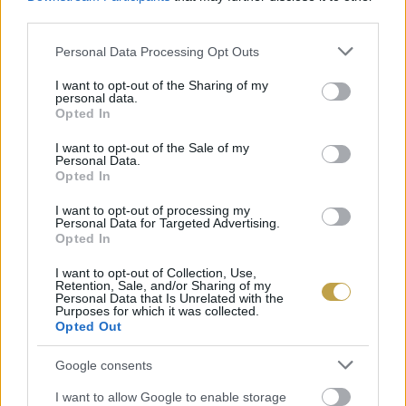
third parties.
Please note that this website/app uses one or more Google
Personal Data Processing Opt Outs
services and may gather and store information including but
not limited to your visit or usage behaviour. You may click to
I want to opt-out of the Sharing of my
personal data.
grant or deny consent to Google and its third-party tags to
Opted In
use your data for below specified purposes in below Google
consent section.
I want to opt-out of the Sale of my
Personal Data.
Opted In
I want to opt-out of processing my
Personal Data for Targeted Advertising.
Opted In
I want to opt-out of Collection, Use,
EZÉRT NE TÁROLJUK BONTATLAN BORT A
Retention, Sale, and/or Sharing of my
HŰTŐBEN!
Personal Data that Is Unrelated with the
Purposes for which it was collected.
A bor megfelelő hűtése fontos, viszont nem olyan egyszerű
Opted Out
feladat, mint elsőre gondolnánk.
Google consents
BŐVEBBEN
I want to allow Google to enable storage