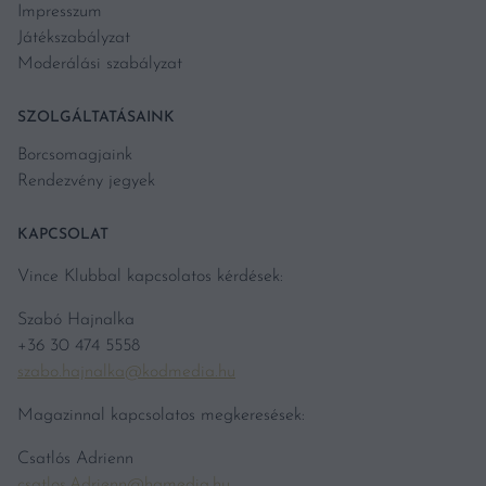
Impresszum
Játékszabályzat
Moderálási szabályzat
SZOLGÁLTATÁSAINK
Borcsomagjaink
Rendezvény jegyek
KAPCSOLAT
Vince Klubbal kapcsolatos kérdések:
Szabó Hajnalka
+36 30 474 5558
szabo.hajnalka@kodmedia.hu
Magazinnal kapcsolatos megkeresések:
Csatlós Adrienn
csatlos.Adrienn@hgmedia.hu