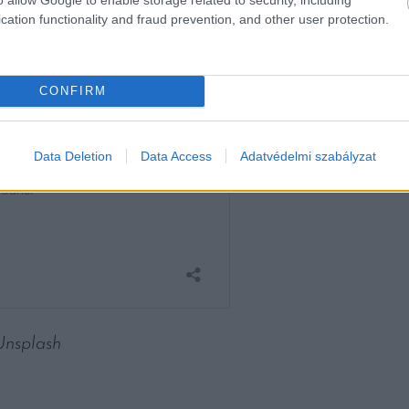
ben nincsenek túlzottan nagy igényei.
cation functionality and fraud prevention, and other user protection.
CONFIRM
Data Deletion
Data Access
Adatvédelmi szabályzat
Unsplash