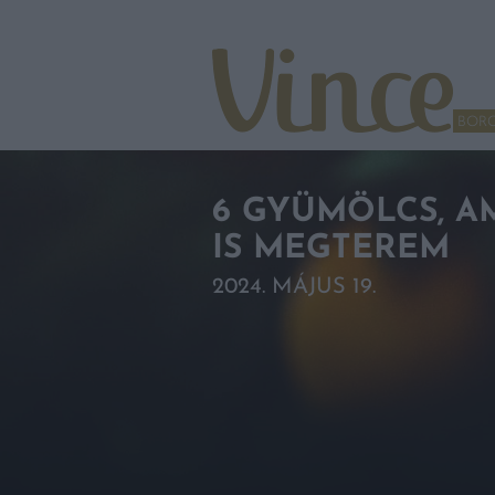
Tovább a navigációhoz
Tovább a tartalomhoz
BOR
6 GYÜMÖLCS, A
IS MEGTEREM
2024. MÁJUS 19.