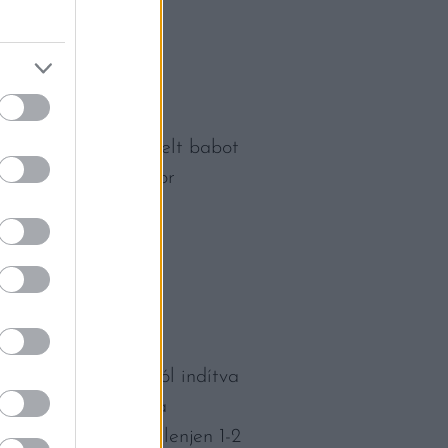
 termést, a leszüretelt babot
gyunk készülve, akkor
ek a levelei.
ermesztésébe. Magról indítva
 kifejlett növényt, a
kségünk, hogy megjelenjen 1-2