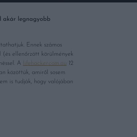
l akár legnagyobb
ztathatjuk. Ennek számos
l (és ellenőrzött körülmények
méssel. A
lifehacker.com.au
12
an közöttük, amiről sosem
nem is tudják, hogy valójában