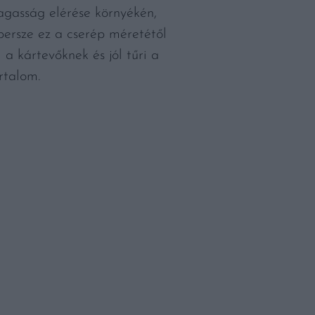
agasság elérése környékén,
persze ez a cserép méretétől
a kártevőknek és jól tűri a
rtalom.