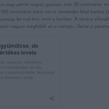
ica vagy petite negra) gyorsan, már 30 centiméter m
-150 centiméter körül van a növekedés felső határa (
anúgy be tud érni, mint a kertben. A növény ellenáll 
iszont nagyon meghálál: ez a metszés, illetve a párata