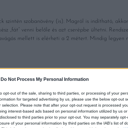
 szintén szobanövény (is). Magról is indítható, akkor
sz „fát” venni belőle és azt cserépbe ültetni. Rendsz
vágás mellett is elérheti a 2 métert. Mindig legyen n
-
Do Not Process My Personal Information
to opt-out of the sale, sharing to third parties, or processing of your per
megél a szobában, de nem minden növény hoz termés
formation for targeted advertising by us, please use the below opt-out s
nk idáig, ha kifejlett növényt vásárolunk, még ennyi id
r selection. Please note that after your opt-out request is processed y
eing interest-based ads based on personal information utilized by us or
e lesz szükségünk, ráadásul úgy, hogy néha hagyni kell
disclosed to third parties prior to your opt-out. You may separately opt-
nyt is nagyon szereti.
losure of your personal information by third parties on the IAB’s list of