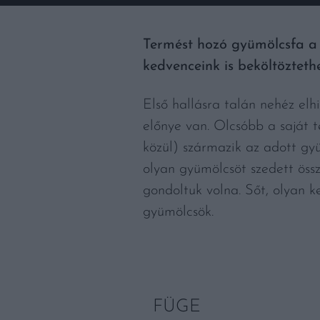
Termést hozó gyümölcsfa a
kedvenceink is beköltözteth
Első hallásra talán nehéz el
előnye van. Olcsóbb a saját t
közül) származik az adott gy
olyan gyümölcsöt szedett öss
gondoltuk volna. Sőt, olyan k
gyümölcsök.
FÜGE