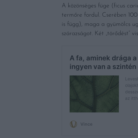
A közönséges füge (ficus car
termőre fordul. Cserében 100
is függ), maga a gyümölcs ugy
szárazságot. Két „törődést” v