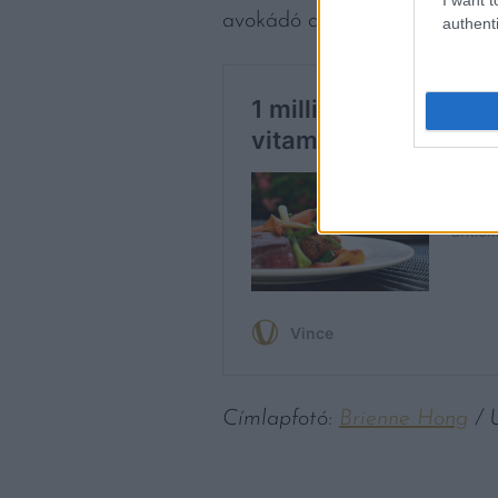
avokádó a növényünkön. Cseré
authenti
Címlapfotó:
Brienne Hong
/ 