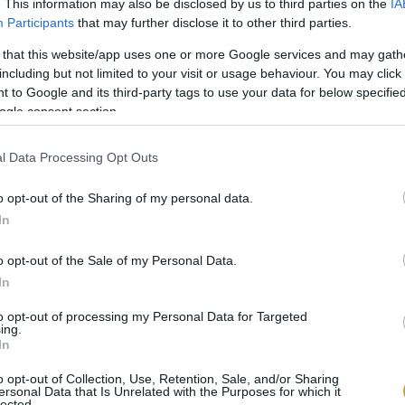
. This information may also be disclosed by us to third parties on the
IA
Participants
that may further disclose it to other third parties.
 that this website/app uses one or more Google services and may gath
va az olajfa termése, tehát gyümölcs. Nagyon sokféle f
including but not limited to your visit or usage behaviour. You may click 
 to Google and its third-party tags to use your data for below specifi
 kísérletezni a lakásban. Komoly gondoskodás nélkül 
ogle consent section.
minden nap pár órát érje őt a napfény. Télen se ijedj
udni a hideg évszakot. Nem rossz dolog, ha garantált
l Data Processing Opt Outs
 cikkben
azt is megírtuk, miért.
o opt-out of the Sharing of my personal data.
In
o opt-out of the Sale of my Personal Data.
In
to opt-out of processing my Personal Data for Targeted
ing.
In
o opt-out of Collection, Use, Retention, Sale, and/or Sharing
ersonal Data that Is Unrelated with the Purposes for which it
lected.