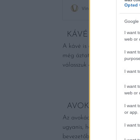
Opted 
Google 
I want t
KÁVÉ
web or d
A kávé is gyümölcs, ráadásul 
I want t
még áztatnunk, szárítanunk, p
purpose
válasszuk a coffea arabicát. 
I want 
I want t
web or d
AVOKÁDÓ
I want t
or app.
Az avokádó is gyümölcsök köz
I want t
ugyanis, ha szárba is szökken,
bevezetőben említett cikk a „
I want t