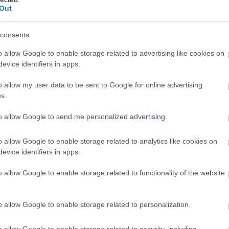
Out
consents
o allow Google to enable storage related to advertising like cookies on
evice identifiers in apps.
„szobagyümölcs”. Ahhoz persze, hogy meg is ihassuk a
o allow my user data to be sent to Google for online advertising
örkölnünk és darálnunk is kell majd. Ha erre is fel va
s.
Ne tegyük ki direkt napfénynek a cserjét, mert megégn
to allow Google to send me personalized advertising.
o allow Google to enable storage related to analytics like cookies on
evice identifiers in apps.
o allow Google to enable storage related to functionality of the website
é tartozik, viszont nem olyan egyszerű belevágni a t
o allow Google to enable storage related to personalization.
 szinte kizárt, hogy termést hozzon. Vásároljunk inkább
day” fajtát javasolja. Még utána is türelemre lesz szü
o allow Google to enable storage related to security, including