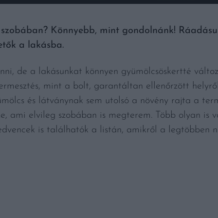
 szobában? Könnyebb, mint gondolnánk! Ráadásu
etők a lakásba.
hinni, de a lakásunkat könnyen gyümölcsöskertté válto
ermesztés, mint a bolt, garantáltan ellenőrzött helyrő
ümölcs és látványnak sem utolsó a növény rajta a ter
ze, ami elvileg szobában is megterem. Több olyan is v
edvencek is találhatók a listán, amikről a legtöbben 