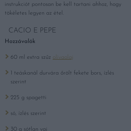
instrukciót pontosan be kell tartani ahhoz, hogy
tökéletes legyen az étel.
CACIO E PEPE
​Hozzávalók
60 ml extra szűz
olívaolaj
1 teáskanál durvára őrölt fekete bors, ízlés
szerint
225 g spagetti
só, ízlés szerint
30 g sótlan vaj