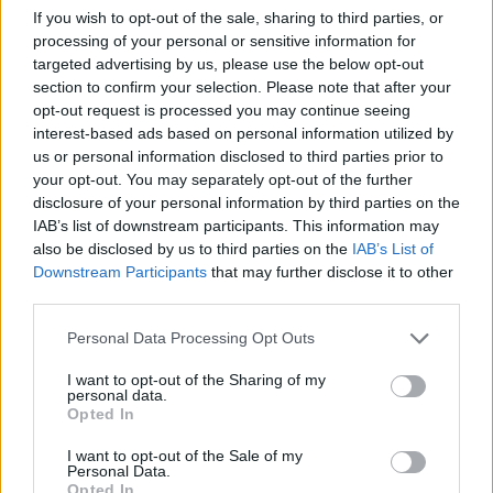
amíg al dente nem lesz – ez általában egy
If you wish to opt-out of the sale, sharing to third parties, or
perccel kevesebb, mint amennyit a
processing of your personal or sensitive information for
targeted advertising by us, please use the below opt-out
csomagolás ajánl.
section to confirm your selection. Please note that after your
opt-out request is processed you may continue seeing
Öntsünk 2-3 evőkanálnyi tésztavizet a
interest-based ads based on personal information utilized by
us or personal information disclosed to third parties prior to
borsos olívaolajhoz, majd keverjük bele a
your opt-out. You may separately opt-out of the further
vajat. Ezután emeljük át a tésztát a
disclosure of your personal information by third parties on the
serpenyőbe, és alaposan keverjük össze a
IAB’s list of downstream participants. This information may
also be disclosed by us to third parties on the
IAB’s List of
szósszal.
Downstream Participants
that may further disclose it to other
third parties.
Adjuk hozzá a sajtot és a maradék
Please note that this website/app uses one or more Google
Personal Data Processing Opt Outs
olívaolajat, és keverjük addig, amíg a sajt
services and may gather and store information including but
not limited to your visit or usage behaviour. You may click to
I want to opt-out of the Sharing of my
teljesen elolvad. Adjunk még néhány
personal data.
grant or deny consent to Google and its third-party tags to
Opted In
evőkanálnyi tésztavizet, hogy beállítsuk a
use your data for below specified purposes in below Google
consent section.
tökéletes állagot. A szósznak minden egyes
I want to opt-out of the Sale of my
Personal Data.
spagettitszálat krémesen be kell vonnia.
Opted In