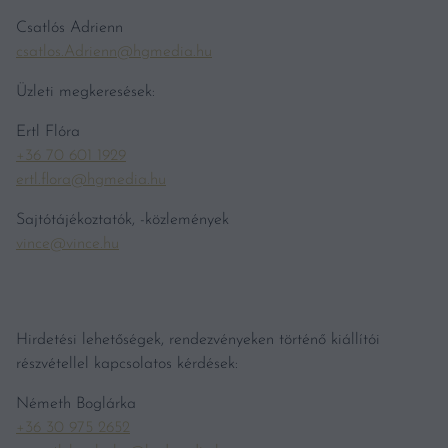
Csatlós Adrienn
csatlos.Adrienn@hgmedia.hu
Üzleti megkeresések:
Ertl Flóra
+36 70 601 1929
ertl.flora@hgmedia.hu
Sajtótájékoztatók, -közlemények
vince@vince.hu
Hirdetési lehetőségek, rendezvényeken történő kiállítói
részvétellel kapcsolatos kérdések:
Németh Boglárka
+36 30 975 2652