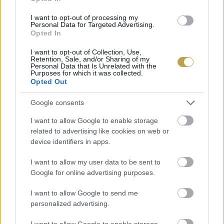
I want to opt-out of processing my
Ízlés szerint sóval és borssal fűszerezzük,
Personal Data for Targeted Advertising.
Opted In
majd azonnal tálaljuk némi extra reszelt
I want to opt-out of Collection, Use,
sajttal.
Retention, Sale, and/or Sharing of my
Personal Data that Is Unrelated with the
Purposes for which it was collected.
Opted Out
Google consents
I want to allow Google to enable storage
related to advertising like cookies on web or
device identifiers in apps.
I want to allow my user data to be sent to
Google for online advertising purposes.
I want to allow Google to send me
personalized advertising.
I want to allow Google to enable storage