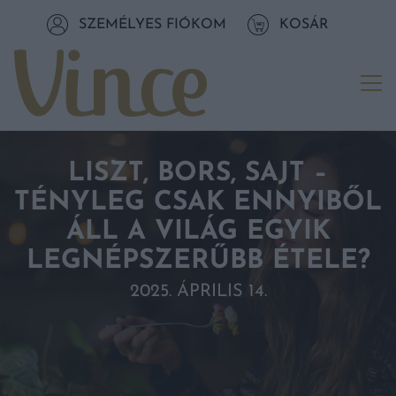
Tovább a navigációhoz
SZEMÉLYES FIÓKOM
KOSÁR
Tovább a tartalomhoz
Me
LISZT, BORS, SAJT –
TÉNYLEG CSAK ENNYIBŐL
ÁLL A VILÁG EGYIK
LEGNÉPSZERŰBB ÉTELE?
2025. ÁPRILIS 14.