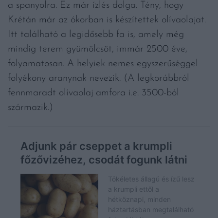
a spanyolra. Ez már ízlés dolga. Tény, hogy
Krétán már az ókorban is készítettek olívaolajat.
Itt található a legidősebb fa is, amely még
mindig terem gyümölcsöt, immár 2500 éve,
folyamatosan. A helyiek nemes egyszerűséggel
folyékony aranynak nevezik. (A legkorábbról
fennmaradt olívaolaj amfora i.e. 3500-ból
származik.)