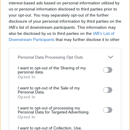
interest-based ads based on personal information utilized by
az olaj színe is változó. Néha egészen mélyzöld,
us or personal information disclosed to third parties prior to
néha pedig aranysárga, vagy szinte barnás. Ez
your opt-out. You may separately opt-out of the further
disclosure of your personal information by third parties on the
attől függ, milyen volt a gyümölcs, a minőséget
IAB’s list of downstream participants. This information may
nem befolyásolja. Az olaj extra szűz változata
also be disclosed by us to third parties on the
IAB’s List of
Downstream Participants
that may further disclose it to other
nem olcsó, de hosszú távon mindenképp megéri,
third parties.
hiszen az egészségünkről van szó.
Please note that this website/app uses one or more Google
Personal Data Processing Opt Outs
services and may gather and store information including but
not limited to your visit or usage behaviour. You may click to
I want to opt-out of the Sharing of my
personal data.
grant or deny consent to Google and its third-party tags to
Opted In
use your data for below specified purposes in below Google
AZ EXTRA SZŰZ SUPERFOOD
consent section.
I want to opt-out of the Sale of my
Personal Data.
Opted In
Egy olyan élelmiszerről beszélünk, amit ha
rendszeresen fogyasztunk – persze nem túl nagy
I want to opt-out of processing my
Personal Data for Targeted Advertising.
mennyiségben, mert a kalóriatartalma elég
Opted In
magas –, azt meghálálja szervezetünk. A
I want to opt-out of Collection, Use,