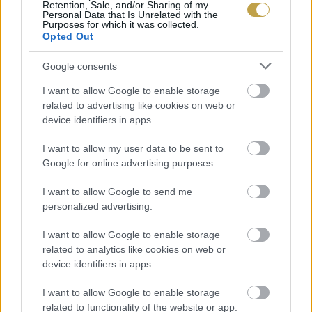
Retention, Sale, and/or Sharing of my
krétaiak minden nap esznek egy evőkanál olívát.
Personal Data that Is Unrelated with the
Purposes for which it was collected.
Tisztítja a májat, segíti az emésztést, csökkenti a
Opted Out
rossz koleszterin szintjét. A szív- és érrendszeri
Google consents
problémákra hajlamosaknak receptre kéne felírni
gyógyszerek helyett, mert megelőzi a
I want to allow Google to enable storage
related to advertising like cookies on web or
lerakódásokat az erekben. Nem véletlen, hogy
device identifiers in apps.
Európán belül a Mediterráneumban élnek
I want to allow my user data to be sent to
legtovább az emberek.
Google for online advertising purposes.
Ezt a csodaszert persze megtalálta a
I want to allow Google to send me
personalized advertising.
szépségipar is, hiszen külsőleg is csodálatos
hatása van a bőrre. Ma már számtalan
I want to allow Google to enable storage
related to analytics like cookies on web or
formában lehet kapni olíva tartalmú
device identifiers in apps.
készítményeket, melyekkel ápolhatjuk testünket,
I want to allow Google to enable storage
arcunkat.
related to functionality of the website or app.