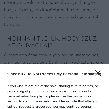
néhány százalék extra szűz olívát. Jól hangzik,
hogy olívaolaj, és drágábban el lehet adni, de
még távoli rokonságban sincs a hidegen sajtolt
társaival.
HONNAN TUDJUK, HOGY SZŰZ
AZ OLÍVAOLAJ?
A csomagoláson csak olyan felirat szerepelhet,
ami fedi a valóságot. Senki nem kockáztatja a jó
hírnevét a vásárlók félrevezetésével, ezért
vince.hu -
Do Not Process My Personal Information
biztosak lehetünk benne, hogy az van a
palackban, ami rá van írva. Sokan úgy gondolják,
If you wish to opt-out of the sale, sharing to third parties, or
processing of your personal or sensitive information for
hogy az igazi extra szűz olívaolaj zöld színű. Ez
targeted advertising by us, please use the below opt-out
sok esetben így is van, de nem törvényszerű. Mint
section to confirm your selection. Please note that after your
ahogy az olíva bogyókból is több szín létezik, úgy
opt-out request is processed you may continue seeing