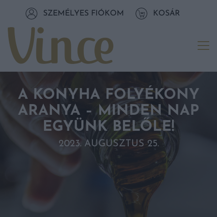
Tovább a navigációhoz
SZEMÉLYES FIÓKOM
KOSÁR
Tovább a tartalomhoz
Me
A KONYHA FOLYÉKONY
ARANYA – MINDEN NAP
EGYÜNK BELŐLE!
2023. AUGUSZTUS 25.