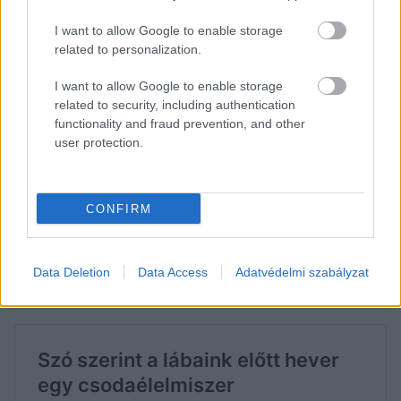
I want to allow Google to enable storage
related to personalization.
I want to allow Google to enable storage
OLÍVAOLAJ, A VÉGTELEN
related to security, including authentication
LEHETŐSÉG
functionality and fraud prevention, and other
user protection.
Az olívaolajat nem nehéz beépíteni az
étrendünkbe. Ha máshogy nem, akkor a kész
ételekre önthetünk néhány cseppet belőle. Ha
CONFIRM
salátát készítünk, ahhoz mindenképpen extra szűz
olívát használjunk, így nemcsak finomat eszünk,
Data Deletion
Data Access
Adatvédelmi szabályzat
de tettünk is valamit az egészségünkért.