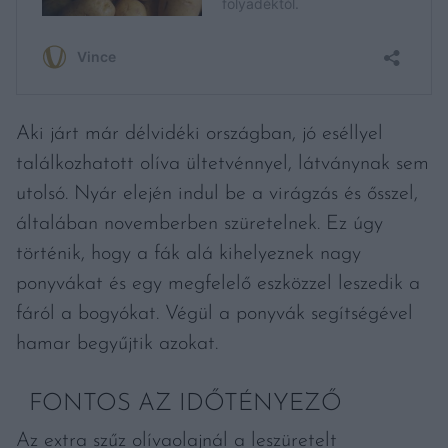
Aki járt már délvidéki országban, jó eséllyel
találkozhatott olíva ültetvénnyel, látványnak sem
utolsó. Nyár elején indul be a virágzás és ősszel,
általában novemberben szüretelnek. Ez úgy
történik, hogy a fák alá kihelyeznek nagy
ponyvákat és egy megfelelő eszközzel leszedik a
fáról a bogyókat. Végül a ponyvák segítségével
hamar begyűjtik azokat.
FONTOS AZ IDŐTÉNYEZŐ
Az extra szűz olívaolajnál a leszüretelt