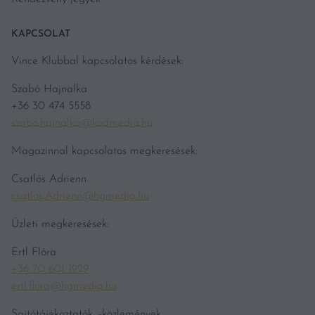
KAPCSOLAT
Vince Klubbal kapcsolatos kérdések:
Szabó Hajnalka
+36 30 474 5558
szabo.hajnalka@kodmedia.hu
Magazinnal kapcsolatos megkeresések:
Csatlós Adrienn
csatlos.Adrienn@hgmedia.hu
Üzleti megkeresések:
Ertl Flóra
+36 70 601 1929
ertl.flora@hgmedia.hu
Sajtótájékoztatók, -közlemények