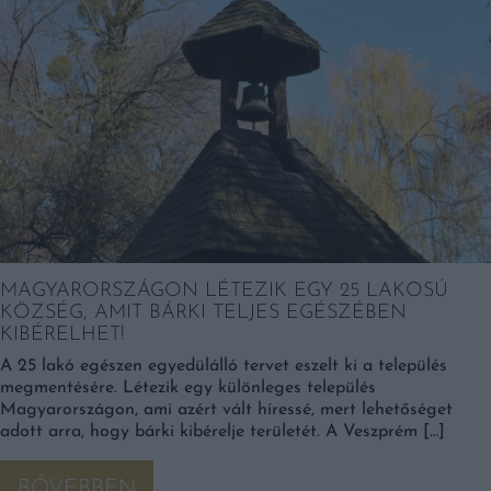
MAGYARORSZÁGON LÉTEZIK EGY 25 LAKOSÚ
KÖZSÉG, AMIT BÁRKI TELJES EGÉSZÉBEN
KIBÉRELHET!
A 25 lakó egészen egyedülálló tervet eszelt ki a település
megmentésére. Létezik egy különleges település
Magyarországon, ami azért vált híressé, mert lehetőséget
adott arra, hogy bárki kibérelje területét. A Veszprém […]
BŐVEBBEN