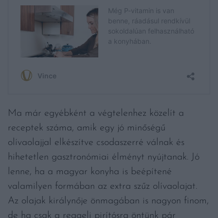
Ma már egyébként a végtelenhez közelít a
receptek száma, amik egy jó minőségű
olívaolajjal elkészítve csodaszerré válnak és
hihetetlen gasztronómiai élményt nyújtanak. Jó
lenne, ha a magyar konyha is beépítené
valamilyen formában az extra szűz olívaolajat.
Az olajak királynője önmagában is nagyon finom,
de ha csak a reggeli pirítósra öntünk pár