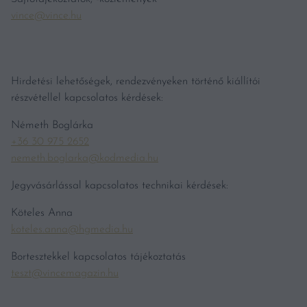
vince@vince.hu
Hirdetési lehetőségek, rendezvényeken történő kiállítói
részvétellel kapcsolatos kérdések:
Németh Boglárka
+36 30 975 2652
nemeth.boglarka@kodmedia.hu
Jegyvásárlással kapcsolatos technikai kérdések:
Köteles Anna
koteles.anna@hgmedia.hu
Bortesztekkel kapcsolatos tájékoztatás
teszt@vincemagazin.hu