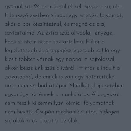
gyümölcsöt 24 órán belül el kell kezdeni sajtolni.
Ellenkező esetben elindul egy erjedési folyamat,
akár a bor készítésénél, és megnő az olaj
savtartalma. Az extra szűz olívaolaj lényege,
hogy szinte nincsen savtartalma. Ekkor a
legízletesebb és a legegészségesebb is. Ha egy
kicsit többet várnak egy napnál a sajtolással,
akkor beszélünk szűz olíváról. Itt már elindult a
„savasodás”, de ennek is van egy határértéke,
amit nem szabad átlépni. Mindkét olaj esetében
ugyanúgy történnek a munkálatok. A bogyókat
nem teszik ki semmilyen kémiai folyamatnak,
nem hevítik. Csupán mechanikai úton, hidegen
sajtolják ki az olajat a belőlük.