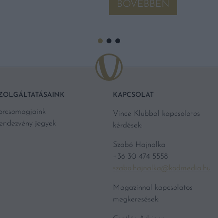
BŐVEBBEN
ZOLGÁLTATÁSAINK
KAPCSOLAT
orcsomagjaink
Vince Klubbal kapcsolatos
endezvény jegyek
kérdések:
Szabó Hajnalka
+36 30 474 5558
szabo.hajnalka@kodmedia.hu
Magazinnal kapcsolatos
megkeresések: