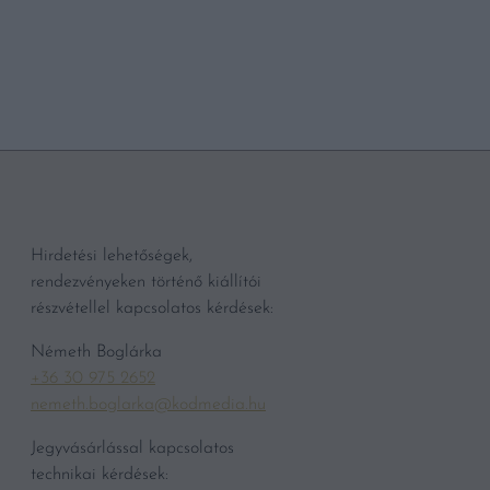
BŐVEBBEN
Hirdetési lehetőségek,
rendezvényeken történő kiállítói
részvétellel kapcsolatos kérdések:
Németh Boglárka
+36 30 975 2652
nemeth.boglarka@kodmedia.hu
Jegyvásárlással kapcsolatos
technikai kérdések: