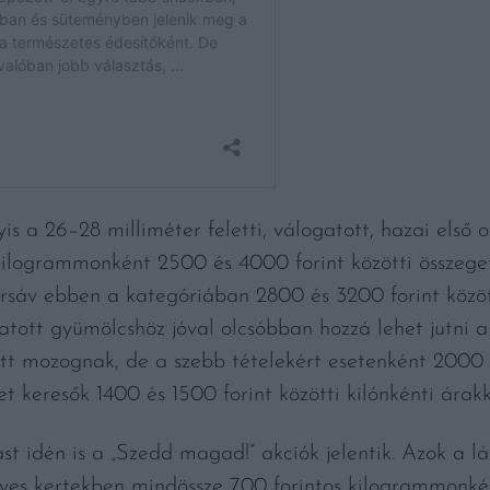
 a 26–28 milliméter feletti, válogatott, hazai első o
 kilogrammonként 2500 és 4000 forint közötti összege
rsáv ebben a kategóriában 2800 és 3200 forint közöt
tott gyümölcshöz jóval olcsóbban hozzá lehet jutni a
tt mozognak, de a szebb tételekért esetenként 2000 f
 keresők 1400 és 1500 forint közötti kilónkénti árakk
st idén is a „Szedd magad!” akciók jelentik. Azok a 
egyes kertekben mindössze 700 forintos kilogrammonké