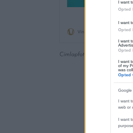
I want t
Opted 
I want t
Opted 
I want 
Advertis
Opted 
Címlapfotó: Fotó: Mae Mu / 
I want t
of my P
was col
Opted 
Google 
I want t
web or d
I want t
purpose