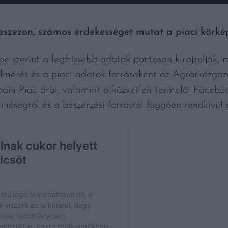
yeszezon, számos érdekességet mutat a piaci körké
pe szerint a legfrissebb adatok pontosan kirajzolják, 
lmérés és a piaci adatok forrásaként az Agrárközgaz
ani Piac árai, valamint a közvetlen termelői Faceboo
nőségtől és a beszerzési forrástól függően rendkívül 