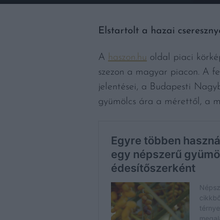
Elstartolt a hazai csereszn
A
haszon.hu
oldal piaci körké
szezon a magyar piacon. A fe
jelentései, a Budapesti Nagyb
gyümölcs ára a mérettől, a mi