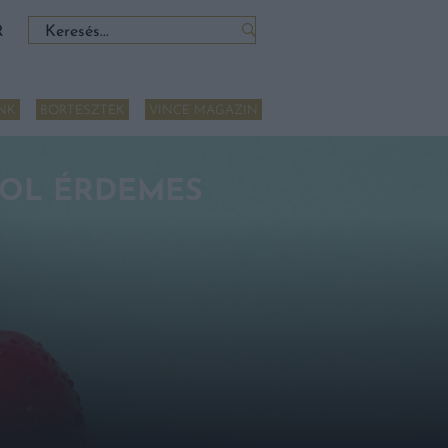
Keresés:
R
NK
BORTESZTEK
VINCE MAGAZIN
 HOL ÉRDEMES