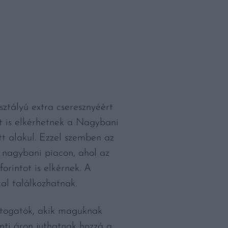
sztályú extra cseresznyéért
t is elkérhetnek a Nagybani
t alakul. Ezzel szemben az
 nagybani piacon, ahol az
orintot is elkérnek. A
al találkozhatnak.
látogatók, akik maguknak
nti áron juthatnak hozzá a