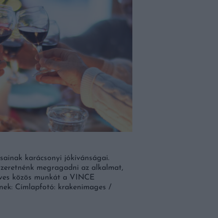
CSÓKASZŐLŐ: EG
LÉVŐ KURIÓZUM
A csókaszőlő sokáig az e
készítettek. Nemrég vég
nak karácsonyi jókívánságai.
és egy másik fajtának kö
szeretnénk megragadni az alkalmat,
éves közös munkát a VINCE
ek: Címlapfotó: krakenimages /