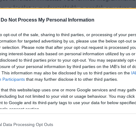
ogy a kínálat is modernizálódik: a gazdák egy része 
 is értékesíti a termést, a 3 literes kiszereléseket e
-
Do Not Process My Personal Information
to opt-out of the sale, sharing to third parties, or processing of your per
formation for targeted advertising by us, please use the below opt-out s
 zöldségeseknél és a nagyobb áruházakban a logisztik
r selection. Please note that after your opt-out request is processed y
ódása miatt a fogyasztói árak a prémium kategóriáná
eing interest-based ads based on personal information utilized by us or
disclosed to third parties prior to your opt-out. You may separately opt-
zötti szintet is.
losure of your personal information by third parties on the IAB’s list of
. This information may also be disclosed by us to third parties on the
IA
Participants
that may further disclose it to other third parties.
 that this website/app uses one or more Google services and may gath
including but not limited to your visit or usage behaviour. You may click 
 to Google and its third-party tags to use your data for below specifi
ogle consent section.
l Data Processing Opt Outs