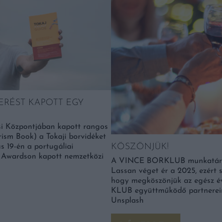
RÉST KAPOTT EGY
usi Központjában kapott rangos
rism Book) a Tokaji borvidéket
KÖSZÖNJÜK!
s 19-én a portugáliai
l Awardson kapott nemzetközi
A VINCE BORKLUB munkatársai
Lassan véget ér a 2025, ezért 
hogy megköszönjük az egész 
KLUB együttműködő partnerein
Unsplash