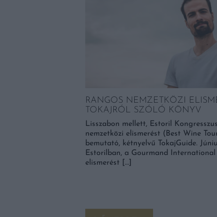
RANGOS NEMZETKÖZI ELISME
TOKAJRÓL SZÓLÓ KÖNYV
Lisszabon mellett, Estoril Kongressz
nemzetközi elismerést (Best Wine Tou
bemutató, kétnyelvű TokajGuide. Júniu
 ANNYI IDŐ LESZ
Estorilban, a Gourmand Internationa
elismerést […]
étezik azonban egy
epttől lefelezhetjük a