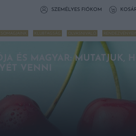
SZEMÉLYES FIÓKOM
KOSÁ
CSOMAGJAINK
KLUBTAGSÁG
OLVASNIVALÓ
RENDEZVÉNYEI
ÓJA ÉS MAGYAR: MUTATJUK,
YÉT VENNI