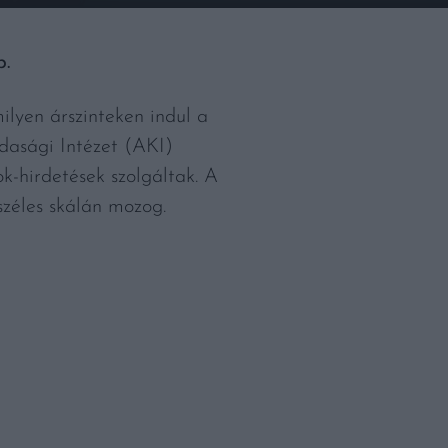
p.
milyen árszinteken indul a
dasági Intézet (AKI)
k-hirdetések szolgáltak. A
széles skálán mozog.