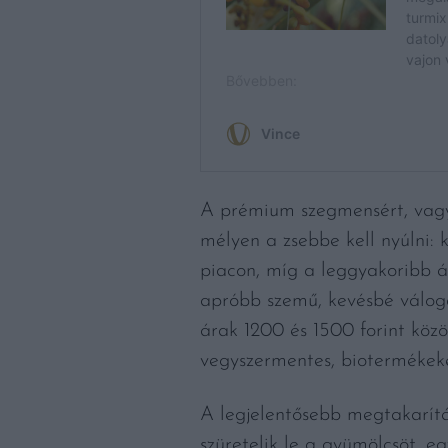
A prémium szegmensért, vagyis
mélyen a zsebbe kell nyúlni:
piacon, míg a leggyakoribb á
apróbb szemű, kevésbé váloga
árak 1200 és 1500 forint közö
vegyszermentes, biotermékeket
A legjelentősebb megtakarítá
szüretelik le a gyümölcsöt, 