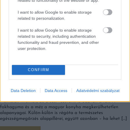
related to functionality of the website or app.
I want to allow Google to enable storage
related to personalization.
I want to allow Google to enable storage
related to security, including authentication
functionality and fraud prevention, and other
user protection.
CONFIRM
KÜLÖN-KÜLÖN IS EGÉSZSÉGES EZ A KÉT
MAGYAR ÉLELMISZER, DE EGYÜTT VALÓDI
Data Deletion
Data Access
Adatvédelmi szabályzat
CSODASZEREK!
Nemcsak finomak, de a szervezetünk is odavan értük. A
fokhagyma és a méz a magyar konyha megkerülhetetlen
alapanyagai. Külön-külön is régóta a természetes
egészségmegőrzés alappillérei, együtt azonban – ha lehet […]