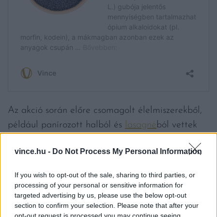
Az akció során előre csomagolt élelmiszerekből,
például panírozott halból és
lasagné
ból vettek
mintákat. Ezek közül kettő több halfajt
vince.hu -
Do Not Process My Personal Information
tartalmazott, mint amennyit jelöltek rajta, az
egyik vizsgálat pedig nem jelölt állati DNS-t is
If you wish to opt-out of the sale, sharing to third parties, or
kimutatott. Előfordult, hogy pulyka DNS
processing of your personal or sensitive information for
targeted advertising by us, please use the below opt-out
nyomokat találtak marhahúsos kolbászokban,
section to confirm your selection. Please note that after your
vagy csirke DNS-t kacsából készült termékben.
opt-out request is processed you may continue seeing