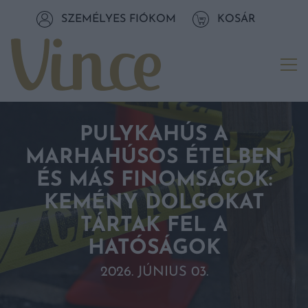
Tovább a navigációhoz
SZEMÉLYES FIÓKOM
KOSÁR
Tovább a tartalomhoz
Me
PULYKAHÚS A
MARHAHÚSOS ÉTELBEN
ÉS MÁS FINOMSÁGOK:
KEMÉNY DOLGOKAT
TÁRTAK FEL A
HATÓSÁGOK
2026. JÚNIUS 03.