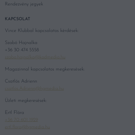
Rendezvény jegyek
KAPCSOLAT
Vince Klubbal kapcsolatos kérdések:
Szabó Hajnalka
+36 30 474 5558
szabo.hajnalka@kodmedia.hu
Magazinnal kapcsolatos megkeresések:
Csatlós Adrienn
csatlos.Adrienn@hgmedia.hu
Üzleti megkeresések:
Ertl Flóra
+36 70 601 1929
ertl.flora@hgmedia.hu