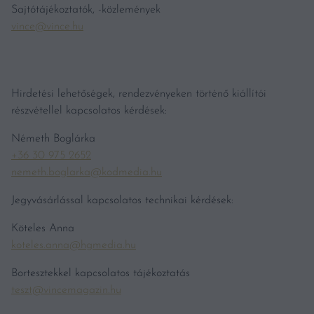
Sajtótájékoztatók, -közlemények
vince@vince.hu
Hirdetési lehetőségek, rendezvényeken történő kiállítói
részvétellel kapcsolatos kérdések:
Németh Boglárka
+36 30 975 2652
nemeth.boglarka@kodmedia.hu
Jegyvásárlással kapcsolatos technikai kérdések:
Köteles Anna
koteles.anna@hgmedia.hu
Bortesztekkel kapcsolatos tájékoztatás
teszt@vincemagazin.hu