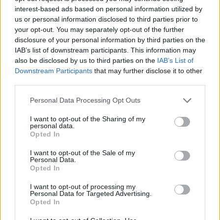
interest-based ads based on personal information utilized by
Kis mennyiségben, de sertés és bárány DNS-t is
us or personal information disclosed to third parties prior to
kimutattak marhahúsos, valamint kacsa és csirke
your opt-out. You may separately opt-out of the further
nyomokat pulykahúsos
disclosure of your personal information by third parties on the
IAB’s list of downstream participants. This information may
termékekben.
„Függetlenül attól, hogy véletlen
also be disclosed by us to third parties on the
IAB’s List of
hibáról vagy szisztematikus csalásról van-e szó, a
Downstream Participants
that may further disclose it to other
third parties.
helytelen termékjelölés súlyos következményekkel
járhat egyes fogyasztók – köztük az allergiások –
Please note that this website/app uses one or more Google
Personal Data Processing Opt Outs
services and may gather and store information including but
számára” –
idézi a
Nemzeti Élelmiszerlánc-
not limited to your visit or usage behaviour. You may click to
I want to opt-out of the Sharing of my
personal data.
biztonsági Hivatal
Henrik Dammand-ot, a
grant or deny consent to Google and its third-party tags to
Opted In
use your data for below specified purposes in below Google
Fødevarestyrelsen munkatársát.
consent section.
I want to opt-out of the Sale of my
Personal Data.
Opted In
Címlapfotó: John Cardamone / Unsplash
I want to opt-out of processing my
Personal Data for Targeted Advertising.
Opted In