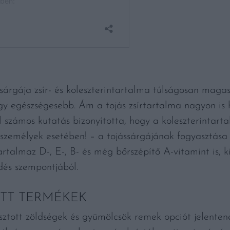
sárgája zsír- és koleszterintartalma túlságosan magas
úgy egészségesebb. Ám a tojás zsírtartalma nagyon is 
ul számos kutatás bizonyította, hogy a koleszterinta
 személyek esetében! – a tojássárgájának fogyasztása
rtalmaz D-, E-, B- és még bőrszépítő A-vitamint is, ki
és szempontjából.
TT TERMÉKEK
ztott zöldségek és gyümölcsök remek opciót jelentene