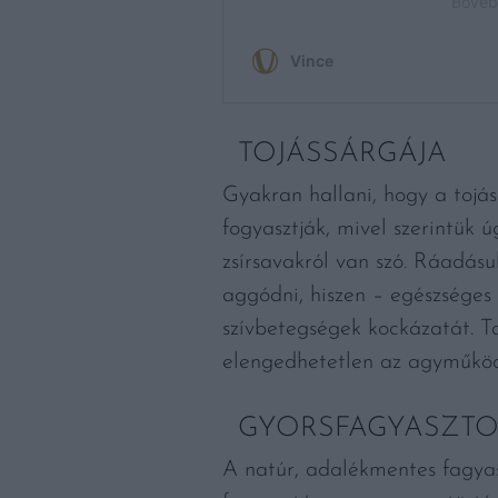
TOJÁSSÁRGÁJA
Gyakran hallani, hogy a tojás
fogyasztják, mivel szerintük 
zsírsavakról van szó. Ráadás
aggódni, hiszen – egészséges
szívbetegségek kockázatát. Ta
elengedhetetlen az agyműköd
GYORSFAGYASZTO
A natúr, adalékmentes fagyas