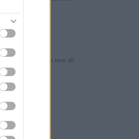
ges opciók, ha éppen nem áll
gy időt spórolhatunk
ott cukrot, sót.