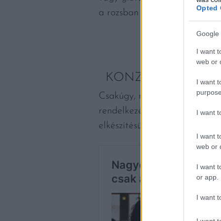
Opted 
a rozsban és az árpában.
Google 
I want t
web or d
KONZERVZÖLDSÉ
I want t
purpose
Csakúgy, mint a fagyasztott 
rendelkezésünkre valamilyen s
I want 
elkészítésükkel. Mindenképpen
I want t
web or d
I want t
or app.
I want t
I want t