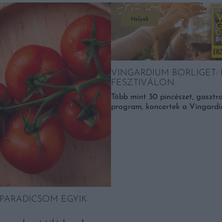
Helyek
VINGARDIUM BORLIGET:
FESZTIVÁLON
Több mint 30 pincészet, gasztro
program, koncertek a Vingardi
 PARADICSOM EGYIK