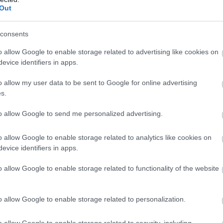
Out
consents
o allow Google to enable storage related to advertising like cookies on
evice identifiers in apps.
GEK
o allow my user data to be sent to Google for online advertising
s.
verziók, a konzervzöldségek és -gyümölcsök is egészsé
zezonális finomság. Praktikusak, hiszen előfőzöttek, í
to allow Google to send me personalized advertising.
 olyat válasszunk viszont, ami nem tartalmaz hozzáad
o allow Google to enable storage related to analytics like cookies on
evice identifiers in apps.
o allow Google to enable storage related to functionality of the website
o allow Google to enable storage related to personalization.
o allow Google to enable storage related to security, including