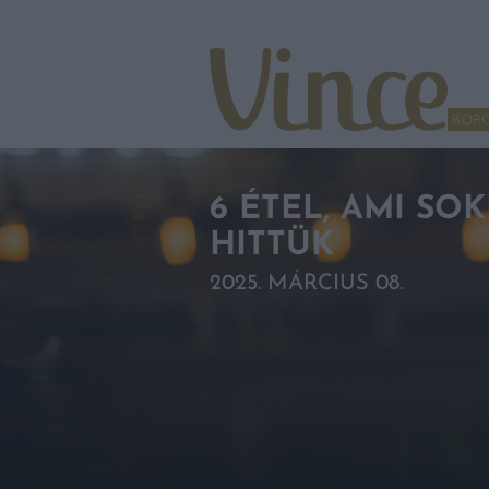
Tovább a navigációhoz
Tovább a tartalomhoz
BOR
6 ÉTEL, AMI SO
HITTÜK
2025. MÁRCIUS 08.