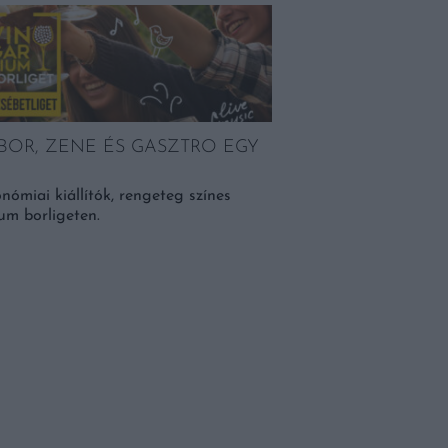
Magazin
 BOR, ZENE ÉS GASZTRO EGY
nómiai kiállítók, rengeteg színes
um borligeten.
GENERÁCIÓKRA SZ
Hobbinak indult, ma ped
legismertebb villányi b
Vinatus Szőlőbirtok és P