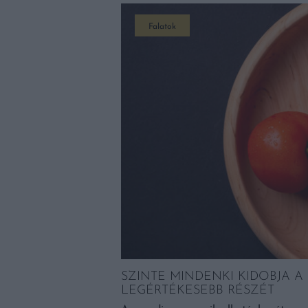
Falatok
A GASZTRONÓMIA
K
SZINTE MINDENKI KIDOBJA A
sok-sok recept a
LEGÉRTÉKESEBB RÉSZÉT
dolhatunk kedvenc