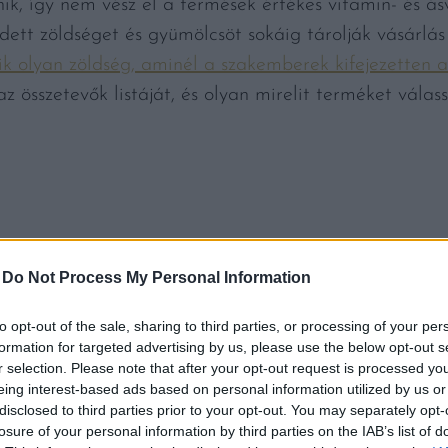
ik, így nem vész el a termések értékes vitamin- és á
edett zöldséget és gyümölcsöt sokáig tárolják vásárlás
ik olyan zöldség, aminél a szakemberek kifejezetten a
 összetevők listáját, és olyan mirelit terméket vála
-
Do Not Process My Personal Information
 pozitívan hathat az agyműködésre, az anyagcserére.
sú cukorbetegség, a Parkinson-kór és az Alzheimer-kó
to opt-out of the sale, sharing to third parties, or processing of your per
formation for targeted advertising by us, please use the below opt-out s
 az álmatlanságot, szorongást okozhat, illetve a hozz
r selection. Please note that after your opt-out request is processed y
obb esetben elhagyni.
eing interest-based ads based on personal information utilized by us or
disclosed to third parties prior to your opt-out. You may separately opt-
losure of your personal information by third parties on the IAB’s list of