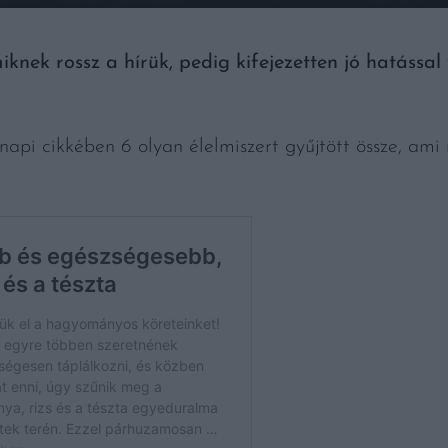
iknek rossz a hírük, pedig kifejezetten jó hatássa
api cikkében 6 olyan élelmiszert gyűjtött össze, ami 