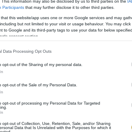
. This information may also be disclosed by us to third parties on the
IA
Participants
that may further disclose it to other third parties.
őtartalmú zöldségeket és a tésztaféléket sokan kerü
 that this website/app uses one or more Google services and may gath
ak”. Azonban a szerveink – különösen az agyunk és az i
including but not limited to your visit or usage behaviour. You may click 
yagok közül ezeket tudja a szervezet leggyorsabban 
 to Google and its third-party tags to use your data for below specifi
i a belőlük származó energiát. Maguk a rostok is szé
ogle consent section.
szanak az emésztésben és a bél mikrobiomjának soksz
l Data Processing Opt Outs
zénhidrátforrásokat, rostban gazdag zöldségeket, és a 
nk meg magunknak alkalmanként olyan ételeket is, am
o opt-out of the Sharing of my personal data.
In
o opt-out of the Sale of my Personal Data.
In
to opt-out of processing my Personal Data for Targeted
ing.
In
knak okoz negatív egészségügyi hatásokat, akiknek cö
o opt-out of Collection, Use, Retention, Sale, and/or Sharing
ersonal Data that Is Unrelated with the Purposes for which it
. A glutén nem más, mint egy fehérjefajta, ami meg
lected.