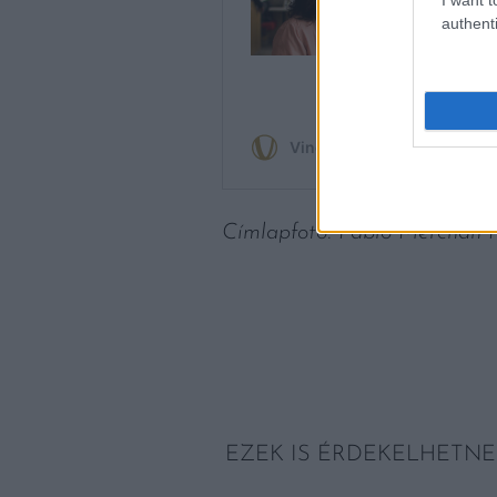
authenti
Címlapfotó: Pablo Merchán 
EZEK IS ÉRDEKELHETNE