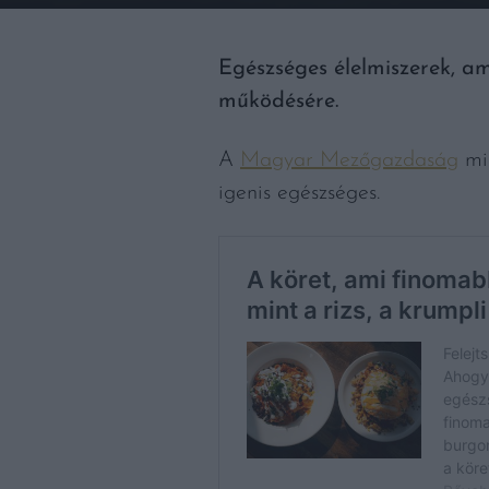
Egészséges élelmiszerek, am
működésére.
A
Magyar Mezőgazdaság
min
igenis egészséges.